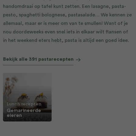
handomdraai op tafel kunt zetten. Een lasagne, pasta-
pesto, spaghetti bolognese, pastasalade… We kennen ze
allemaal, maar er is meer om van te smullen! Want of je
nou doordeweeks even snel iets in elkaar wilt flansen of
in het weekend eters hebt, pasta is altijd een goed idee.
21-jamie-
magazine-pasta-
Gebakken-
Bekijk alle 391 pastarecepten
pesto-jamies-15-
verrukkelij
minuten
rome
Lunch recepten
Gemarineerde
eieren