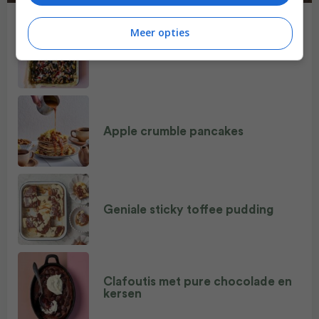
Meer opties
Brownies met kersen & walnoten
Apple crumble pancakes
Geniale sticky toffee pudding
Clafoutis met pure chocolade en
kersen