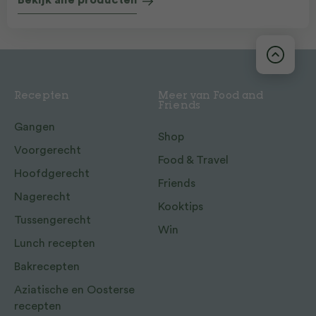
Bekijk alle producten
Recepten
Meer van Food and
Friends
Gangen
Shop
Voorgerecht
Food & Travel
Hoofdgerecht
Friends
Nagerecht
Kooktips
Tussengerecht
Win
Lunch recepten
Bakrecepten
Aziatische en Oosterse
recepten