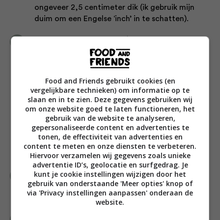
ongeveer 2,5 centimeter dik (ik gebruik mijn
duim om een Engelse ‘inch’ in te schatten).
Gebruik een uitsteekring (eentje die je
bijvoorbeeld ook voor koekjes gebruikt) van
circa 6 centimeter doorsnede om rondjes uit te
steken. Druk de uitsteekring tussendoor steeds
Food and Friends gebruikt cookies (en
in de bloem, zodat het deeg niet blijft
vergelijkbare technieken) om informatie op te
vastplakken. Verzamel na de eerste
slaan en in te zien. Deze gegevens gebruiken wij
uitsteeksessie het overgebleven deeg en vorm
om onze website goed te laten functioneren, het
gebruik van de website te analyseren,
het opnieuw tot een plak van 2,5 centimeter
gepersonaliseerde content en advertenties te
dik. Steek opnieuw scones uit dit stuk. Je kunt
tonen, de effectiviteit van advertenties en
van deze hoeveelheid deeg in totaal 6-8 scones
content te meten en onze diensten te verbeteren.
maken.
Hiervoor verzamelen wij gegevens zoals unieke
advertentie ID’s, geolocatie en surfgedrag. Je
kunt je cookie instellingen wijzigen door het
Geen uitsteekring? Gebruik dan het randje van
gebruik van onderstaande 'Meer opties' knop of
een glas of kop met een doorsnede van
via 'Privacy instellingen aanpassen' onderaan de
ongeveer 6 centimeter.
website.
Bekleed een bakplaat met bakpapier en leg de