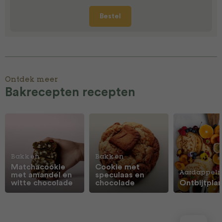
Bestel
Ontdek meer
Bakrecepten recepten
Bakken
Bakken
Matchacookie
Cookie met
Aardappelr
met amandel en
speculaas en
witte chocolade
chocolade
Ontbijtpla