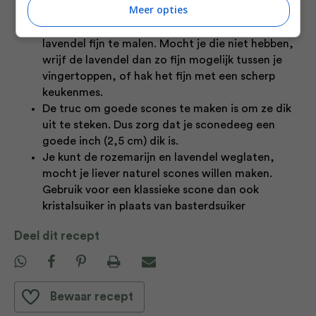
Meer opties
Ik gebruik een vijzel of kleine blender om de
lavendel fijn te malen. Mocht je die niet hebben,
wrijf de lavendel dan zo fijn mogelijk tussen je
vingertoppen, of hak het fijn met een scherp
keukenmes.
De truc om goede scones te maken is om ze dik
uit te steken. Dus zorg dat je sconedeeg een
goede inch (2,5 cm) dik is.
Je kunt de rozemarijn en lavendel weglaten,
mocht je liever naturel scones willen maken.
Gebruik voor een klassieke scone dan ook
kristalsuiker in plaats van basterdsuiker
Deel dit recept
Bewaar recept