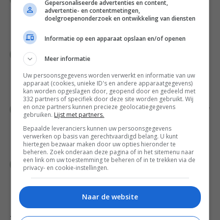
Gepersonaliseerde advertenties en content,
scones hierop met een paar centimeter
advertentie- en contentmetingen,
doelgroepenonderzoek en ontwikkeling van diensten
ertussen. Bestrijk de bovenkant van elke scone
met een beetje karnemelk.
Informatie op een apparaat opslaan en/of openen
Bak de scones in 15-20 minuten goudbruin. De
Meer informatie
onderkant van de scones zal donkerder bruin
Uw persoonsgegevens worden verwerkt en informatie van uw
zijn. Laat de scones een beetje afkoelen voor je
apparaat (cookies, unieke ID's en andere apparaatgegevens)
ze doorsnijdt.
kan worden opgeslagen door, geopend door en gedeeld met
332 partners of specifiek door deze site worden gebruikt. Wij
en onze partners kunnen precieze geolocatiegegevens
Serveer de scones – nog een beetje warm zijn ze
gebruiken.
Lijst met partners.
het lekkerst – met boter, of met opgeklopte
Bepaalde leveranciers kunnen uw persoonsgegevens
slagroom (met of zonder suiker, naar wens),
verwerken op basis van gerechtvaardigd belang. U kunt
aardbeien en jam zoals op de foto.
hiertegen bezwaar maken door uw opties hieronder te
beheren. Zoek onderaan deze pagina of in het sitemenu naar
een link om uw toestemming te beheren of in te trekken via de
En natuurlijk met een potje thee erbij. Het liefst
privacy- en cookie-instellingen.
met een wolkje melk erin. En om het geheugen
op te frissen: pink omhoog bij het nuttigen van
Naar de website
de thee!
Tips: