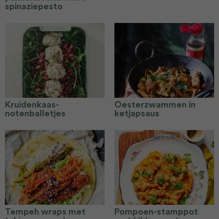
spinaziepesto
Kruidenkaas-
Oesterzwammen in
notenballetjes
ketjapsaus
Tempeh wraps met
Pompoen-stamppot