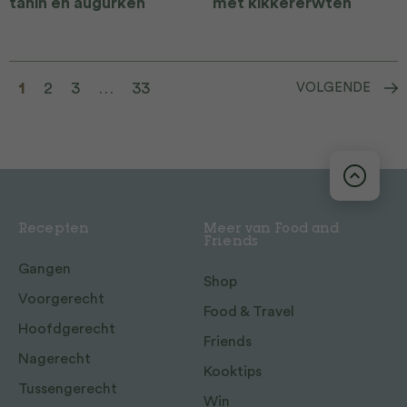
tahin en augurken
met kikkererwten
1
2
3
…
33
VOLGENDE
Recepten
Meer van Food and
Friends
Gangen
Shop
Voorgerecht
Food & Travel
Hoofdgerecht
Friends
Nagerecht
Kooktips
Tussengerecht
Win