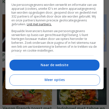
Kaassoufflé
Lauwwarme gegrilde
Uw persoonsgegevens worden verwerkt en informatie van uw
peer salade
apparaat (cookies, unieke ID's en andere apparaatgegevens)
kan worden opgeslagen door, geopend door en gedeeld met
332 partners of specifiek door deze site worden gebruikt. Wij
en onze partners kunnen precieze geolocatiegegevens
gebruiken.
Lijst met partners.
Bepaalde leveranciers kunnen uw persoonsgegevens
verwerken op basis van gerechtvaardigd belang. U kunt
hiertegen bezwaar maken door uw opties hieronder te
beheren. Zoek onderaan deze pagina of in het sitemenu naar
een link om uw toestemming te beheren of in te trekken via de
privacy- en cookie-instellingen.
Patatas bravas met
Chocolade & matcha
pittige saus
cream cake
Naar de website
Meer opties
Vegan French toast met
Indobowl met tahoe en