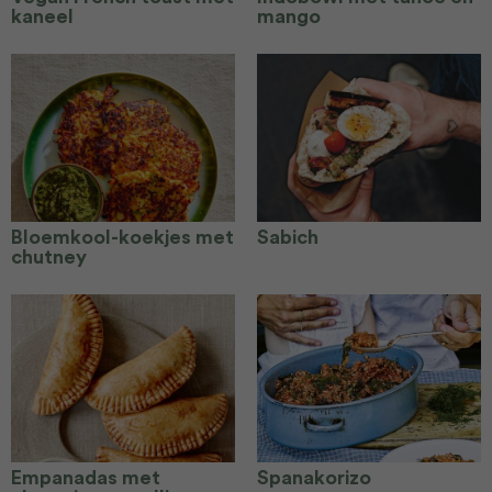
kaneel
mango
Bloemkool-koekjes met
Sabich
chutney
Empanadas met
Spanakorizo