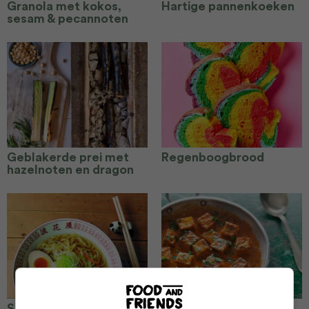
Granola met kokos,
Hartige pannenkoeken
sesam & pecannoten
Geblakerde prei met
Regenboogbrood
hazelnoten en dragon
Snelle ramen met
Geroerbakte chili