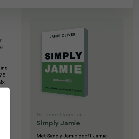
r
er
ine.
175
mix
n en
oon
Dit recept komt uit:
Simply Jamie
et
Met Simply Jamie geeft Jamie