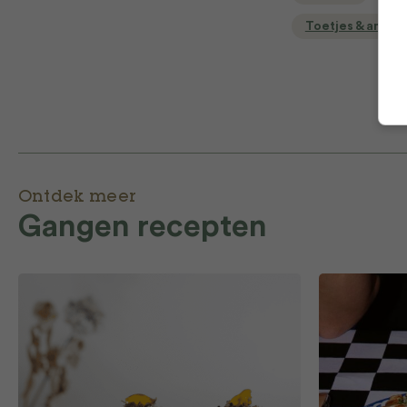
Toetjes & ander
Ontdek meer
Gangen recepten