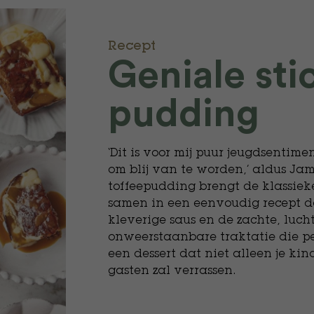
Recept
Geniale sti
pudding
‘Dit is voor mij puur jeugdsentim
om blij van te worden,’ aldus Jami
toffeepudding brengt de klassiek
samen in een eenvoudig recept da
kleverige saus en de zachte, luch
onweerstaanbare traktatie die per
een dessert dat niet alleen je kin
gasten zal verrassen.