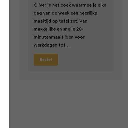
t,
Oliver je het boek waarmee je elke
dag van de week een heerlijke
maaltijd op tafel zet. Van
je
makkelijke en snelle 20-
minutenmaaltijden voor
werkdagen tot…
Bestel
pt