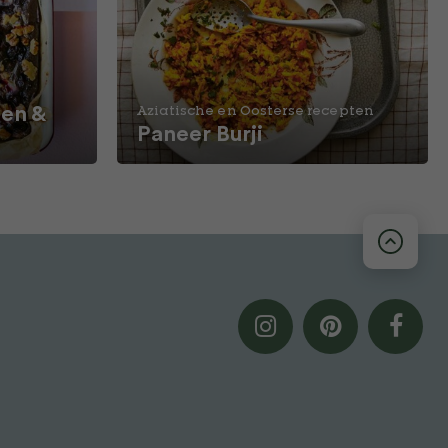
en &
Aziatische en Oosterse recepten
Paneer Burji