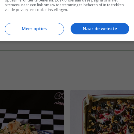
opties hieronder te beheren. Zoek onderaan deze pagina of in het
sitemenu naar een link om uw toestemming te beheren of in te trekken
 zoets
via de privacy- en cookie-instellingen.
Meer opties
Naar de website