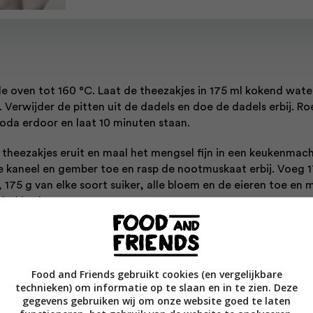
de oven tot 160 °C. Laat de theezakjes in 175 ml kokend wate
. Verwijder de pitten uit de dadels en doe de dadels erbij. Ro
oda erdoor en laat 10 minuten staan.
 theezakjes eruit en maal het mengsel fijn in een keukenmach
 kaneel en gember toe en rasp de nootmuskaat erbij. Voeg 
, 175 g van elke soort suiker, alle bloem en de eieren toe en 
glad beslag van.
 ovenschaal van 20 x 30 cm in met boter, giet het beslag eri
pudding 35 minuten, of tot een prikker in het midden er sch
t.
Food and Friends gebruikt cookies (en vergelijkbare
technieken) om informatie op te slaan en in te zien. Deze
 karamelsaus door de resterende boter en soorten suiker m
gegevens gebruiken wij om onze website goed te laten
y in een kleine pan op matig vuur te laten pruttelen. Blijf 5