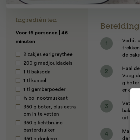
Ingrediënten
Bereiding
Voor 16 personen | 46
Verhit 
minuten
trekken
2 zakjes earlgreythee
de baks
200 g medjouldadels
Haal de
1 tl baksoda
Voeg de
1 tl kaneel
g boter
1 tl gemberpoeder
er een 
½ bol nootmuskaat
Vet een
350 g boter, plus extra
bak de 
om in te vetten
uit kom
350 g lichtbruine
basterdsuiker
Maak de
de whisk
350 g donkere