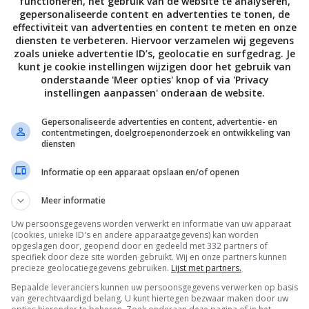
functioneren, het gebruik van de website te analyseren,
 regelmatig roeren, of tot je een mooie glanzende saus heb
gepersonaliseerde content en advertenties te tonen, de
effectiviteit van advertenties en content te meten en onze
 pan van het vuur en roer de room erdoor.
diensten te verbeteren. Hiervoor verzamelen wij gegevens
zoals unieke advertentie ID’s, geolocatie en surfgedrag. Je
 helft van de karamelsaus meteen over de pudding wanneer 
kunt je cookie instellingen wijzigen door het gebruik van
 de oven haalt, en serveer de rest er apart bij, om erover te
onderstaande 'Meer opties' knop of via 'Privacy
 Heerlijk met wat vanillevla (zoals op de foto), geklopte
instellingen aanpassen' onderaan de website.
m of roomijs.
Gepersonaliseerde advertenties en content, advertentie- en
contentmetingen, doelgroepenonderzoek en ontwikkeling van
 Vet verz. 24 g | Vet 14,6 g | Eitwit 4,9 g | Koolhyd. 66,1 g |
diensten
out 0,5 g | Vezels 0,7 g
Informatie op een apparaat opslaan en/of openen
e: David Loftus
Meer informatie
Uw persoonsgegevens worden verwerkt en informatie van uw apparaat
(cookies, unieke ID's en andere apparaatgegevens) kan worden
Bewaar rece
opgeslagen door, geopend door en gedeeld met 332 partners of
specifiek door deze site worden gebruikt. Wij en onze partners kunnen
precieze geolocatiegegevens gebruiken.
Lijst met partners.
Bepaalde leveranciers kunnen uw persoonsgegevens verwerken op basis
van gerechtvaardigd belang. U kunt hiertegen bezwaar maken door uw
amie Oliver
Nagerecht
Recepten