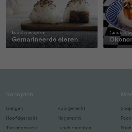
Lunch recepten
Lunch rec
Gemarineerde eieren
Okonom
Recepten
Mee
Gangen
Voorgerecht
Shop
Hoofdgerecht
Nagerecht
Food
Tussengerecht
Lunch recepten
Frien