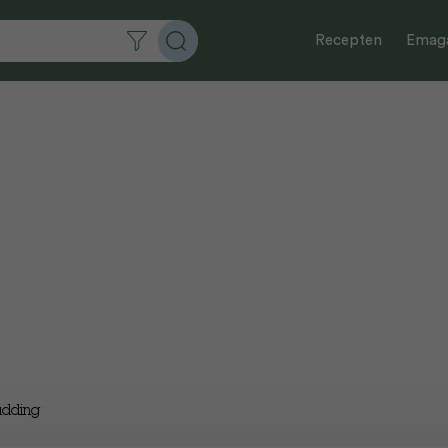
Recepten
Emaga
pudding