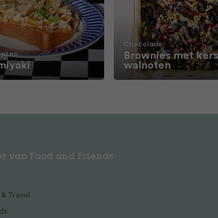
Chocolade
Brownies met kers
epten
iyaki
walnoten
r van Food and Friends
 & Travel
ds