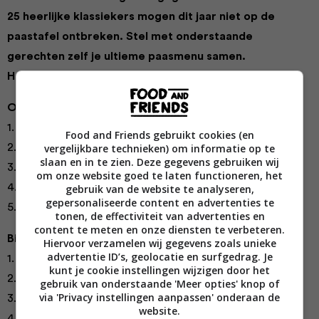
25 heerlijke klassiekers mogen dit jaar niet op de
paastafel ontbreken. Stel met onderstaande
gerechten zelf je ultieme paasmenu samen.
Het worden heerlijke paasdagen!
Overheerlijk ontbijtje
1.
Aardbeien-ontbijtsmoothies
Food and Friends gebruikt cookies (en
2.
Eieren met chilizout
vergelijkbare technieken) om informatie op te
slaan en in te zien. Deze gegevens gebruiken wij
3.
Croissants
om onze website goed te laten functioneren, het
4.
Tomatentoast met ei
gebruik van de website te analyseren,
gepersonaliseerde content en advertenties te
5.
Chocoladebroodjes met kersen
tonen, de effectiviteit van advertenties en
content te meten en onze diensten te verbeteren.
Bijzondere brunch
Hiervoor verzamelen wij gegevens zoals unieke
advertentie ID’s, geolocatie en surfgedrag. Je
1.
Wafel met gerookte zalm en roomkaas
kunt je cookie instellingen wijzigen door het
2.
Cupcakes met ontbijtspek
gebruik van onderstaande 'Meer opties' knop of
via 'Privacy instellingen aanpassen' onderaan de
3.
Gepocheerde eitjes tapas-stijl
website.
4.
Abrikozen bellini