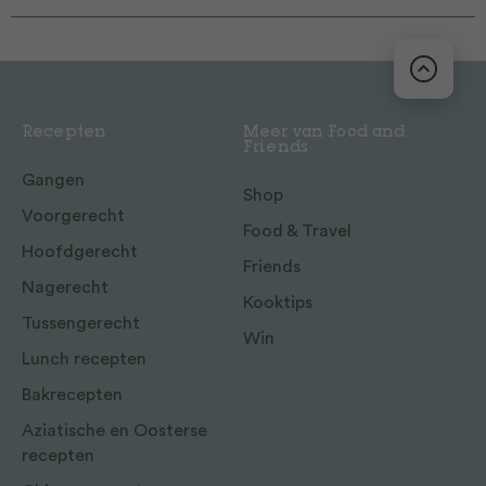
Recepten
Meer van Food and
Friends
Gangen
Shop
Voorgerecht
Food & Travel
Hoofdgerecht
Friends
Nagerecht
Kooktips
Tussengerecht
Win
Lunch recepten
Bakrecepten
Aziatische en Oosterse
recepten