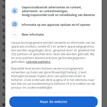
5.
Wilde zalm met een venkelkorstje
Gepersonaliseerde advertenties en content,
advertentie- en contentmetingen,
doelgroepenonderzoek en ontwikkeling van diensten
Lekkere lunch
1.
Knapperige eieren uit de wok
Informatie op een apparaat opslaan en/of openen
2.
Lamspakketjes
Meer informatie
3.
Gegrilde asperges met pecorino
Uw persoonsgegevens worden verwerkt en informatie van uw
4.
3 soorten minifrittata’s
apparaat (cookies, unieke ID's en andere apparaatgegevens)
kan worden opgeslagen door, geopend door en gedeeld met
5.
Knapperige tuinsalade met biet
332 partners of specifiek door deze site worden gebruikt. Wij
en onze partners kunnen precieze geolocatiegegevens
Delicieus diner
gebruiken.
Lijst met partners.
1.
Langzaam gegaarde lamsbout
Bepaalde leveranciers kunnen uw persoonsgegevens
verwerken op basis van gerechtvaardigd belang. U kunt
2.
Gepocheerde lentekip
hiertegen bezwaar maken door uw opties hieronder te
beheren. Zoek onderaan deze pagina of in het sitemenu naar
3.
Lamsvleespastei
een link om uw toestemming te beheren of in te trekken via de
privacy- en cookie-instellingen.
4.
Lams-wortelstoofpotje
5.
Geroosterde kip
Naar de website
Bijzondere borrelhap