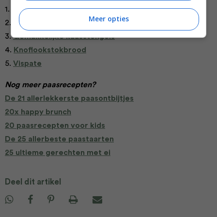
1.
Courgettefrieten met salsa
Meer opties
2.
Makkelijke dips voor chips
3.
Gemakkelijke kaasstengels
4.
Knoflookstokbrood
5.
Vispate
Nog meer paasrecepten?
De 21 allerlekkerste paasontbijtjes
20x happy brunch
20 paasrecepten voor kids
De 25 allerbeste paastaarten
25 ultieme gerechten met ei
Deel dit artikel