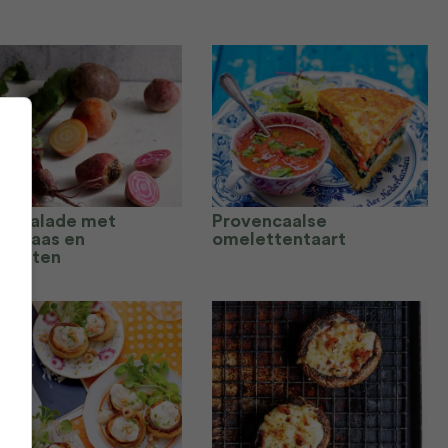
tensalade met
Provencaalse
tenkaas en
omelettentaart
elnoten