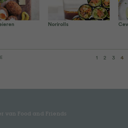
eieren
Norirolls
Cevi
1
2
3
4
E
r van Food and Friends