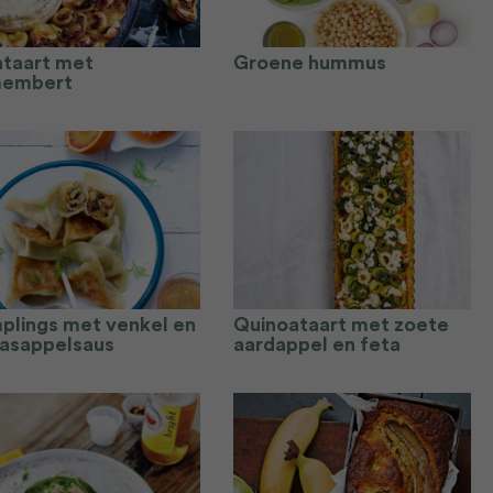
ntaart met
Groene hummus
embert
plings met venkel en
Quinoataart met zoete
aasappelsaus
aardappel en feta