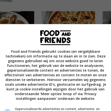
elsoep
Food and Friends gebruikt cookies (en vergelijkbare
 aardappel-
Hartige taart met feta, ui
Bie
technieken) om informatie op te slaan en in te zien. Deze
dumplings
en olijven
gei
gegevens gebruiken wij om onze website goed te laten
haz
functioneren, het gebruik van de website te analyseren,
gepersonaliseerde content en advertenties te tonen, de
effectiviteit van advertenties en content te meten en onze
diensten te verbeteren. Hiervoor verzamelen wij gegevens
zoals unieke advertentie ID’s, geolocatie en surfgedrag. Je
kunt je cookie instellingen wijzigen door het gebruik van
onderstaande 'Meer opties' knop of via 'Privacy
instellingen aanpassen' onderaan de website.
Gepersonaliseerde advertenties en content, advertentie- en