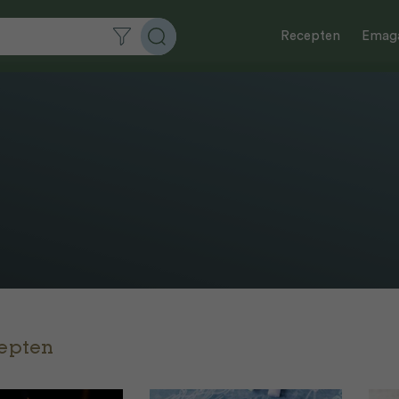
Recepten
Emaga
cepten