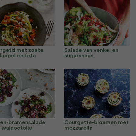
rgetti met zoete
Salade van venkel en
dappel en feta
sugarsnaps
ten-bramensalade
Courgette-bloemen met
 walnootolie
mozzarella