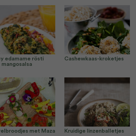
cy edamame rösti
Cashewkaas-kroketjes
 mangosalsa
relbroodjes met Maza
Kruidige linzenballetjes