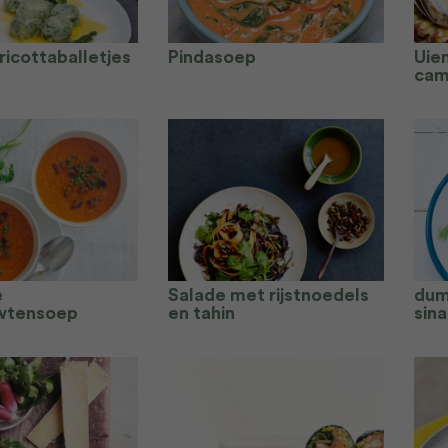
ricottaballetjes
Pindasoep
Uie
cam
e
Salade met rijstnoedels
dum
wtensoep
en tahin
sin