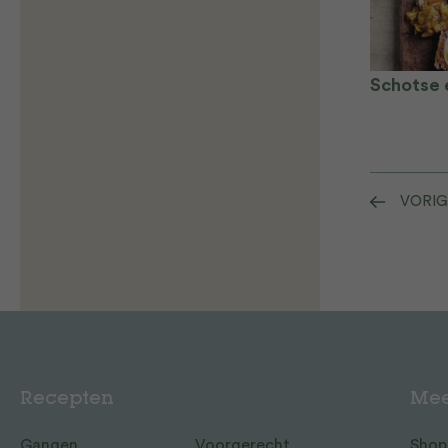
Schotse 
VORIG
Recepten
Mee
Gangen
Voorgerecht
Shop