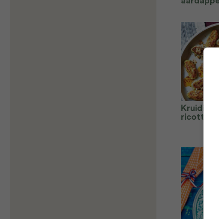
aardapp
Kruidige
ricotta 