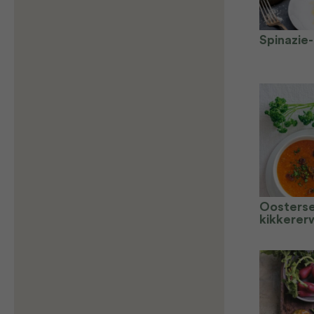
Spinazie-
Oosters
kikkerer