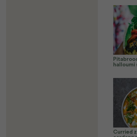
Pitabroo
halloumi 
Curried 