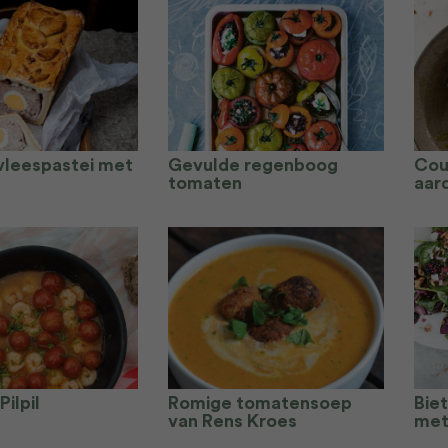
 vleespastei met
Gevulde regenboog
Cou
tomaten
aar
ilpil
Romige tomatensoep
Bie
van Rens Kroes
met