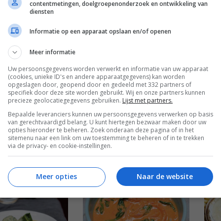
contentmetingen, doelgroepenonderzoek en ontwikkeling van
diensten
jke kippensoep
Blini’s met mieriks-
Bou
bietencrème
gar
Informatie op een apparaat opslaan en/of openen
Meer informatie
Uw persoonsgegevens worden verwerkt en informatie van uw apparaat
(cookies, unieke ID's en andere apparaatgegevens) kan worden
opgeslagen door, geopend door en gedeeld met 332 partners of
specifiek door deze site worden gebruikt. Wij en onze partners kunnen
precieze geolocatiegegevens gebruiken.
Lijst met partners.
Bepaalde leveranciers kunnen uw persoonsgegevens verwerken op basis
van gerechtvaardigd belang. U kunt hiertegen bezwaar maken door uw
opties hieronder te beheren. Zoek onderaan deze pagina of in het
 asperges met
Naanbrood
Wor
sitemenu naar een link om uw toestemming te beheren of in te trekken
itjes
met
via de privacy- en cookie-instellingen.
Meer opties
Naar de website