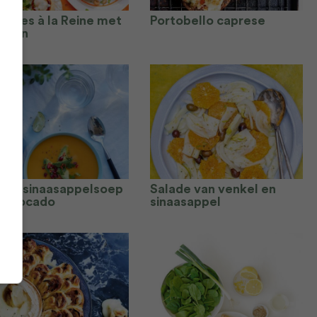
chées à la Reine met
Portobello caprese
nalen
tel-sinaasappelsoep
Salade van venkel en
 avocado
sinaasappel