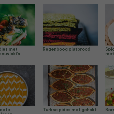
djes met
Regenboog platbrood
Spi
souvlaki’s
met
zoete
Turkse pides met gehakt
Bor