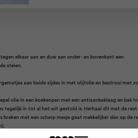
s tegen elkaar aan en duw aan onder- en bovenkant een
de stelen.
gematjes aan beide zijdes in met olijfolie en bestrooi met zo
lepel olie in een koekenpan met een antiaanbaklaag en bak hi
s tegelijk in tot al het wit gestold is. Herhaal dit met de rest
jes breken met een scherp mesje gaat makkelijker dan op de r
).