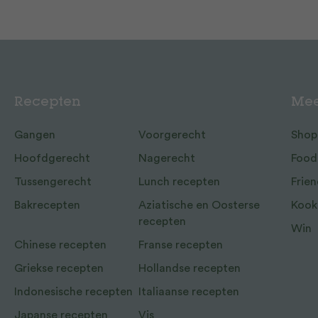
Recepten
Mee
Gangen
Voorgerecht
Shop
Hoofdgerecht
Nagerecht
Food
Tussengerecht
Lunch recepten
Frien
Bakrecepten
Aziatische en Oosterse
Kook
recepten
Win
Chinese recepten
Franse recepten
Griekse recepten
Hollandse recepten
Indonesische recepten
Italiaanse recepten
Japanse recepten
Vis