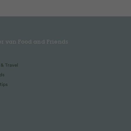
r van Food and Friends
 & Travel
ds
tips