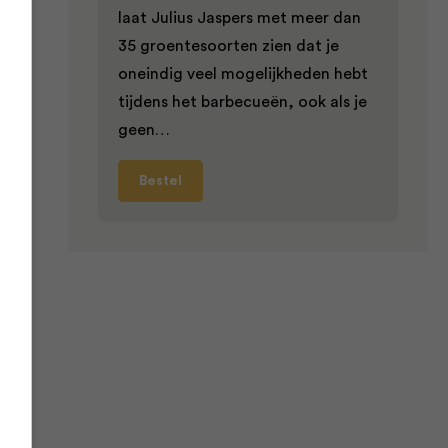
laat Julius Jaspers met meer dan
spte
35 groentesoorten zien dat je
oneindig veel mogelijkheden hebt
tijdens het barbecueën, ook als je
geen…
n
Bestel
llen
ui,