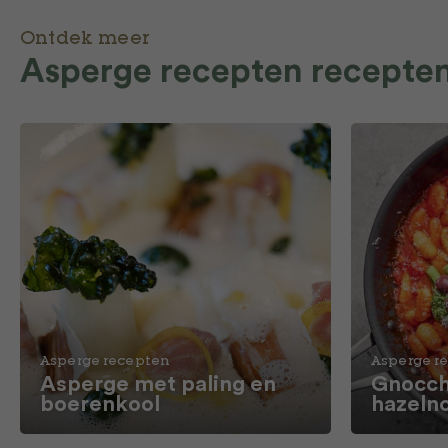
Ontdek meer
Asperge recepten recepte
Asperge recepten
Asperge r
Asperge met paling en
Gnocch
boerenkool
hazeln