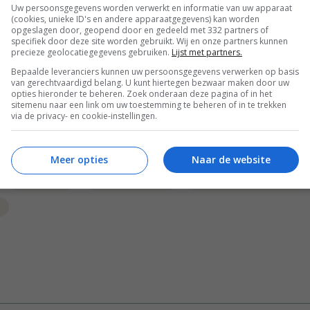
Uw persoonsgegevens worden verwerkt en informatie van uw apparaat
(cookies, unieke ID's en andere apparaatgegevens) kan worden
opgeslagen door, geopend door en gedeeld met 332 partners of
specifiek door deze site worden gebruikt. Wij en onze partners kunnen
precieze geolocatiegegevens gebruiken.
Lijst met partners.
Bewaar rece
Bepaalde leveranciers kunnen uw persoonsgegevens verwerken op basis
van gerechtvaardigd belang. U kunt hiertegen bezwaar maken door uw
opties hieronder te beheren. Zoek onderaan deze pagina of in het
sitemenu naar een link om uw toestemming te beheren of in te trekken
via de privacy- en cookie-instellingen.
en
Barbecue recepten
Bewuste keuzes
Bijgerec
roente recepten
Kaas
Lente recepten
Meer opties
Naar de website
Recepten
Tussengerecht
Vegetarische recepten