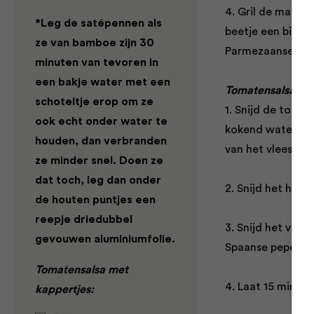
4. Gril de matje
*Leg de satépennen als
beetje een bite 
ze van bamboe zijn 30
Parmezaanse kaa
minuten van tevoren in
een bakje water met een
Tomatensalsa met
schoteltje erop om ze
1. Snijd de toma
ook echt onder water te
kokend water en 
houden, dan verbranden
van het vlees.
ze minder snel. Doen ze
dat toch, leg dan onder
2. Snijd het hart
de houten puntjes een
reepje driedubbel
3. Snijd het vlees
gevouwen aluminiumfolie.
Spaanse peper, ka
Tomatensalsa met
4. Laat 15 minut
kappertjes: