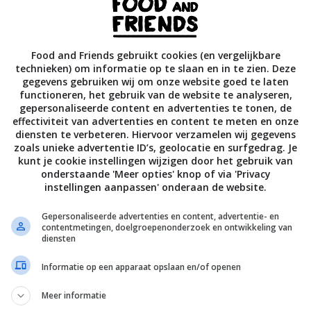
s aan beide zijdes krokant. De asperges morgen best nog een
hebben. Serveer met tomatensalsa, kwarteleitjes en wat gera
s.
Food and Friends gebruikt cookies (en vergelijkbare
technieken) om informatie op te slaan en in te zien. Deze
gegevens gebruiken wij om onze website goed te laten
 kappertjes:
functioneren, het gebruik van de website te analyseren,
gepersonaliseerde content en advertenties te tonen, de
ten kruiselings in aan de onderkant, dompel ze 30 seconden i
effectiviteit van advertenties en content te meten en onze
daarna meteen in ijswater en trek met een mesje de losse ve
diensten te verbeteren. Hiervoor verzamelen wij gegevens
zoals unieke advertentie ID’s, geolocatie en surfgedrag. Je
kunt je cookie instellingen wijzigen door het gebruik van
onderstaande 'Meer opties' knop of via 'Privacy
instellingen aanpassen' onderaan de website.
 uit de tomaten en verwijder de zaden.
Gepersonaliseerde advertenties en content, advertentie- en
 van de tomaat in kleine blokjes (
brunoise
) en meng met rode 
contentmetingen, doelgroepenonderzoek en ontwikkeling van
diensten
ppertjes en olijfolie.
Informatie op een apparaat opslaan en/of openen
en staan en breng op smaak met zout en peper.
Meer informatie