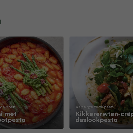
n
ecepten
Asperge recepten
i met
Kikkererwten-crê
ootpesto
daslookpesto