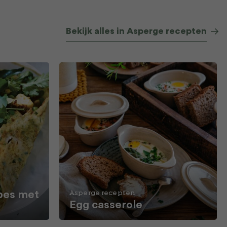
Bekijk alles in Asperge recepten
pes met
Asperge recepten
Egg casserole