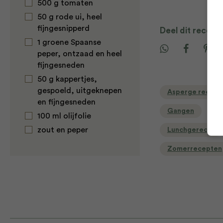
500 g tomaten
50 g rode ui, heel
fijngesnipperd
Deel dit recept
1 groene Spaanse
peper, ontzaad en heel
fijngesneden
50 g kappertjes,
gespoeld, uitgeknepen
Asperge recept
en fijngesneden
Gangen
G
100 ml olijfolie
zout en peper
Lunchgerecht
Zomerrecepten