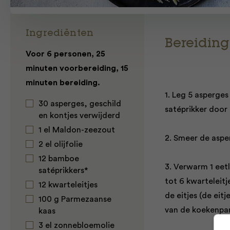
Ingrediënten
Bereiding
Voor 6 personen, 25
minuten voorbereiding, 15
minuten bereiding.
1. Leg 5 asperge
30 asperges, geschild
satéprikker door 
en kontjes verwijderd
1 el Maldon-zeezout
2. Smeer de asper
2 el olijfolie
12 bamboe
3. Verwarm 1 eet
satéprikkers*
tot 6 kwarteleitje
12 kwarteleitjes
de eitjes (de eit
100 g Parmezaanse
van de koekenpan
kaas
3 el zonnebloemolie