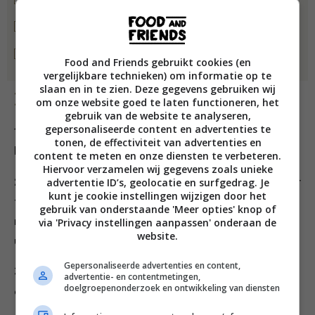
1 potje zalmkaviaar/-eitjes
paar takjes verse dille
Food and Friends gebruikt cookies (en
vergelijkbare technieken) om informatie op te
slaan en in te zien. Deze gegevens gebruiken wij
Bereiding
om onze website goed te laten functioneren, het
gebruik van de website te analyseren,
gepersonaliseerde content en advertenties te
1. Meng het meel met de gist en een snufje zout in een
tonen, de effectiviteit van advertenties en
kom.
content te meten en onze diensten te verbeteren.
Hiervoor verzamelen wij gegevens zoals unieke
advertentie ID’s, geolocatie en surfgedrag. Je
2. Meng de melk met de room en verwarm op laag vuur
kunt je cookie instellingen wijzigen door het
tot lauwwarm. Klop de eidooier door het
gebruik van onderstaande 'Meer opties' knop of
melkroommengsel. Roer de bloem erdoor en laat een
via 'Privacy instellingen aanpassen' onderaan de
website.
uurtje rusten op een matig warme plek.
Gepersonaliseerde advertenties en content,
3. Bak dunne pannenkoekjes van het beslag en houd ze
advertentie- en contentmetingen,
doelgroepenonderzoek en ontwikkeling van diensten
een beetje warm.