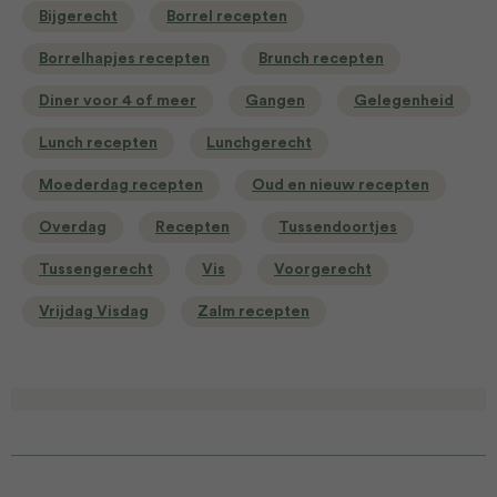
Bijgerecht
Borrel recepten
Borrelhapjes recepten
Brunch recepten
Diner voor 4 of meer
Gangen
Gelegenheid
Lunch recepten
Lunchgerecht
Moederdag recepten
Oud en nieuw recepten
Overdag
Recepten
Tussendoortjes
Tussengerecht
Vis
Voorgerecht
Vrijdag Visdag
Zalm recepten