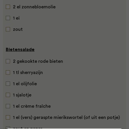
2 el zonnebloemolie
1 ei
zout
Bietensalade
2 gekookte rode bieten
1 tl sherryazijn
1 el olijfolie
1 sjalotje
1 el crème fraîche
1 el (vers) geraspte mierikswortel (of uit een potje)
zout en peper