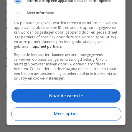
Informatie op een apparaat opslaan en/of openen
4. Schil de bietjes en snijd of rasp ze in dunne reepjes.
Snipper het sjalotje superfijn. Meng biet en sjalot met
Meer informatie
de azijn, de olie en zout en peper. Meng de geraspte
Uw persoonsgegevens worden verwerkt en informatie van uw
apparaat (cookies, unieke ID's en andere apparaatgegevens)
mierikswortel met de crème fraîche.
kan worden opgeslagen door, geopend door en gedeeld met
332 partners of specifiek door deze site worden gebruikt. Wij
5. Vouw de pannenkoekjes op en leg ze op een bordje.
en onze partners kunnen precieze geolocatiegegevens
gebruiken.
Lijst met partners.
Schep er wat bietjes op, daarna een lepeltje
Bepaalde leveranciers kunnen uw persoonsgegevens
mieriksroom en wat zalmeitjes. Bestrooi het geheel
verwerken op basis van gerechtvaardigd belang. U kunt
hiertegen bezwaar maken door uw opties hieronder te
met dille.
beheren. Zoek onderaan deze pagina of in het sitemenu naar
een link om uw toestemming te beheren of in te trekken via de
privacy- en cookie-instellingen.
Deel dit recept
Naar de website
Bewaar recept
Meer opties