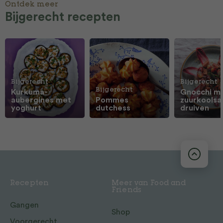
Ontdek meer
Bijgerecht recepten
Bijgerecht
Bijgerecht
Bijgerecht
Kurkuma-
Gnocchi m
aubergines met
Pommes
zuurkoolsa
yoghurt
dutchess
druiven
Recepten
Meer van Food and
Friends
Gangen
Shop
Voorgerecht