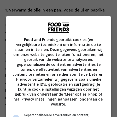
1. Verwarm de olie in een pan, voeg de ui en paprika
toe en bak 5 minuten op middelhoog vuur, tot de uien
zacht worden en wat kleur krijgen. Doe de knoflook,
chilivlokken, komijn en kaneel erbij en bak 1 minuut
Food and Friends gebruikt cookies (en
mee.
vergelijkbare technieken) om informatie op te
slaan en in te zien. Deze gegevens gebruiken wij
om onze website goed te laten functioneren, het
2. Giet de tomatenblokjes en kokosmelk erbij,
gebruik van de website te analyseren,
verkruimel het bouillonblokje in het lege tomatenblikje
gepersonaliseerde content en advertenties te
en schenk er 100 ml heet water in. Roer zodat het
tonen, de effectiviteit van advertenties en
content te meten en onze diensten te verbeteren.
bouillonblokje oplost en schenk bij de soep. Breng aan
Hiervoor verzamelen wij gegevens zoals unieke
de kook, draai het vuur laag en laat 8 minuten koken.
advertentie ID’s, geolocatie en surfgedrag. Je
kunt je cookie instellingen wijzigen door het
Roer de pindakaas en spinazie erdoor en laat
gebruik van onderstaande 'Meer opties' knop of
meekoken tot de spinazie is geslonken. Bestrooi met
via 'Privacy instellingen aanpassen' onderaan de
website.
flink wat peper en zout, schep in kommen en dien op.
Gepersonaliseerde advertenties en content,