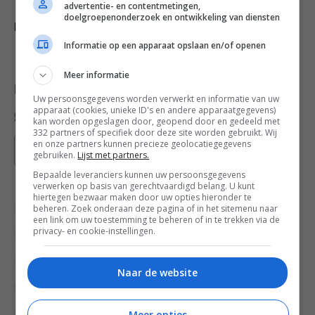
advertentie- en contentmetingen,
Tip
: vervang de spinazie door 400 g zwarte bonen uit
doelgroepenonderzoek en ontwikkeling van diensten
blik en de soep wordt een heerlijk stoofpotje.
Informatie op een apparaat opslaan en/of openen
Meer informatie
Deel dit recept
Uw persoonsgegevens worden verwerkt en informatie van uw
apparaat (cookies, unieke ID's en andere apparaatgegevens)
kan worden opgeslagen door, geopend door en gedeeld met
332 partners of specifiek door deze site worden gebruikt. Wij
en onze partners kunnen precieze geolocatiegegevens
Bewaar recept
gebruiken.
Lijst met partners.
Bepaalde leveranciers kunnen uw persoonsgegevens
verwerken op basis van gerechtvaardigd belang. U kunt
hiertegen bezwaar maken door uw opties hieronder te
beheren. Zoek onderaan deze pagina of in het sitemenu naar
Bewuste keuzes
Gangen
een link om uw toestemming te beheren of in te trekken via de
privacy- en cookie-instellingen.
Groente recepten
Hoofdgerecht
Lunch recepten
Lunchgerecht
Naar de website
Meatless Monday
Noten
Overdag
Meer opties
Recepten
Seizoen
Soepen
Spinazie