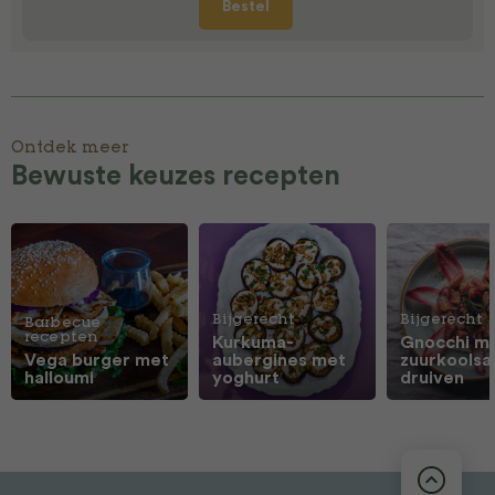
Bestel
Ontdek meer
Bewuste keuzes recepten
Bijgerecht
Bijgerecht
Barbecue
recepten
Kurkuma-
Gnocchi m
Vega burger met
aubergines met
zuurkoolsa
halloumi
yoghurt
druiven