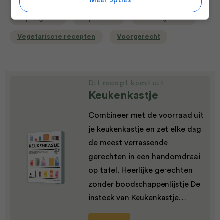
Super groen
Superfood
Tussengerecht
Vegetarische recepten
Voorgerecht
Dit recept komt uit:
Keukenkastje
Combineer met de voorraad uit
je keukenkastje en zet elke dag
de meest verrassende
gerechten in een handomdraai
op tafel. Heerlijke gerechten
zonder boodschappenlijstje De
insteek van Keukenkastje…