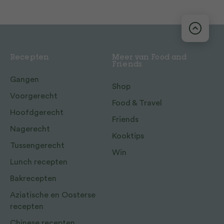
Recepten
Meer van Food and
Friends
Gangen
Shop
Voorgerecht
Food & Travel
Hoofdgerecht
Friends
Nagerecht
Kooktips
Tussengerecht
Win
Lunch recepten
Bakrecepten
Aziatische en Oosterse
recepten
Chinese recepten