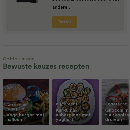
andere…
Bestel
Ontdek meer
Bewuste keuzes recepten
Bijgerecht
Bijgerecht
Barbecue
recepten
Kurkuma-
Gnocchi m
Vega burger met
aubergines met
zuurkoolsa
halloumi
yoghurt
druiven