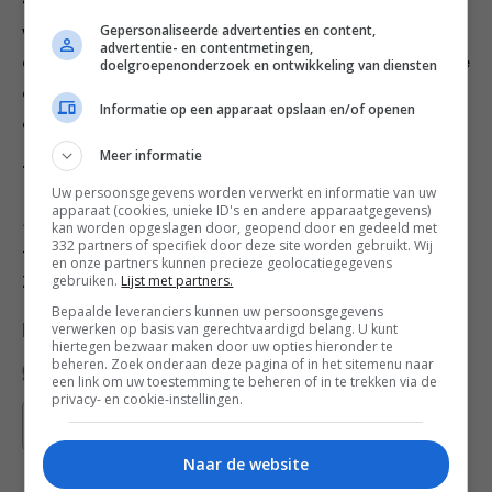
4. Schep de vulling in de tomaten, leg de kapjes er
Gepersonaliseerde advertenties en content,
weer op en bestrijk met de olie. Bak 15 minuten in de
advertentie- en contentmetingen,
oven, of tot de tomaten lichtbruin en gaar zijn. Haal ze
doelgroepenonderzoek en ontwikkeling van diensten
dan uit de oven en maak af met een schepje yoghurt
Informatie op een apparaat opslaan en/of openen
en wat verse munt. Dien meteen op.
Meer informatie
Tip
: serveer er een flinke groene salade bij.
Uw persoonsgegevens worden verwerkt en informatie van uw
apparaat (cookies, unieke ID's en andere apparaatgegevens)
Helpende handjes:
laat de kleintjes de tomatenpulp en
kan worden opgeslagen door, geopend door en gedeeld met
332 partners of specifiek door deze site worden gebruikt. Wij
-pitjes met een theelepeltje uit de tomaten scheppen.
en onze partners kunnen precieze geolocatiegegevens
gebruiken.
Lijst met partners.
Ze kunnen de tomaten ook vullen.
Bepaalde leveranciers kunnen uw persoonsgegevens
verwerken op basis van gerechtvaardigd belang. U kunt
Deel dit recept
hiertegen bezwaar maken door uw opties hieronder te
beheren. Zoek onderaan deze pagina of in het sitemenu naar
een link om uw toestemming te beheren of in te trekken via de
privacy- en cookie-instellingen.
Bewaar recept
Naar de website