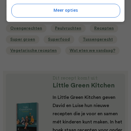
Bewuste keuzes
Bijgerecht
Gangen
Meer opties
Groente recepten
Meatless Monday
Ovengerechten
Peulvruchten
Recepten
Super groen
Superfood
Tussengerecht
Vegetarische recepten
Wat eten we vandaag?
Dit recept komt uit:
Little Green Kitchen
In Little Green Kitchen geven
David en Luise hun nieuwe
recepten die je voor en samen
mét kinderen kunt maken. In het
boek staan recepten voor onder