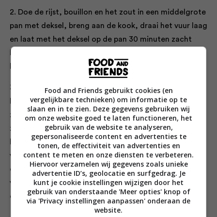
2. Doe de rijst, bouillon en het zout in een middelgrote
pan met deksel, breng aan de kook, draai het vuur laag
en laat met het deksel op de pan 30 minuten zacht
koken, of tot de rijst gaar is en het grootste deel van
het water is geabsorbeerd.
3. Snijd intussen een kapje van elke tomaat, snijd de
Food and Friends gebruikt cookies (en
vergelijkbare technieken) om informatie op te
harde witte kern eruit en gooi weg. Bewaar het kapje
slaan en in te zien. Deze gegevens gebruiken wij
zelf wel. Schep de pulp en pitjes uit de tomaten, voeg
om onze website goed te laten functioneren, het
gebruik van de website te analyseren,
ze toe aan de pan met rijst en zet de tomaten op de
gepersonaliseerde content en advertenties te
bakplaat met de open kant naar boven. Haal de rijst
tonen, de effectiviteit van advertenties en
content te meten en onze diensten te verbeteren.
van het vuur en zet 10 minuten weg met het deksel op
Hiervoor verzamelen wij gegevens zoals unieke
de pan. Roer de korrels vervolgens los met een vork,
advertentie ID’s, geolocatie en surfgedrag. Je
kunt je cookie instellingen wijzigen door het
voeg de rest van de ingrediënten toe, behalve de olie,
gebruik van onderstaande 'Meer opties' knop of
en roer door elkaar.
via 'Privacy instellingen aanpassen' onderaan de
website.