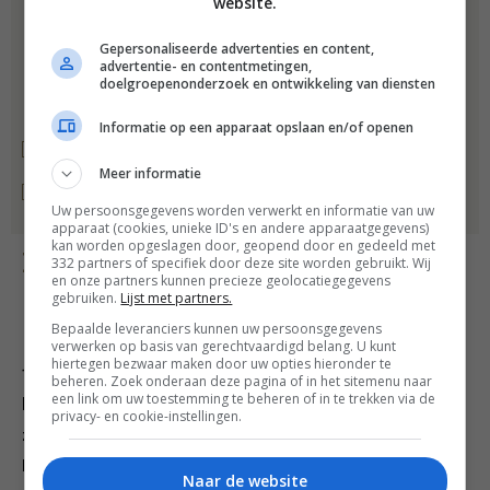
website.
Gepersonaliseerde advertenties en content,
advertentie- en contentmetingen,
doelgroepenonderzoek en ontwikkeling van diensten
Informatie op een apparaat opslaan en/of openen
Meer informatie
Uw persoonsgegevens worden verwerkt en informatie van uw
apparaat (cookies, unieke ID's en andere apparaatgegevens)
kan worden opgeslagen door, geopend door en gedeeld met
Bereiding
332 partners of specifiek door deze site worden gebruikt. Wij
en onze partners kunnen precieze geolocatiegegevens
gebruiken.
Lijst met partners.
Bepaalde leveranciers kunnen uw persoonsgegevens
verwerken op basis van gerechtvaardigd belang. U kunt
hiertegen bezwaar maken door uw opties hieronder te
1. Snijd de borstfilets van de kip los. Doe de rest van de
beheren. Zoek onderaan deze pagina of in het sitemenu naar
een link om uw toestemming te beheren of in te trekken via de
kip met de kleingesneden groenten in een soeppan en
privacy- en cookie-instellingen.
zet net onder water. Voeg foelie, zout en peper toe.
Laat 1,5 uur trekken.
Naar de website