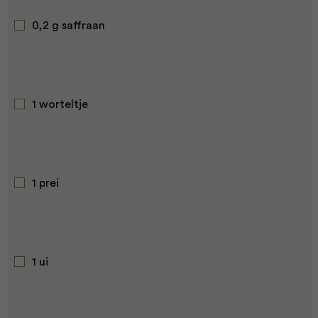
0,2 g saffraan
1 worteltje
1 prei
1 ui