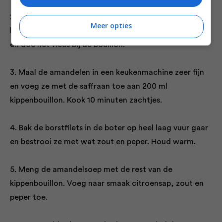
2. Zeef de bouillon boven een kom. Laat het
Meer opties
kippenvlees een beetje afkoelen, haal het van de poten
en doe het vlees bij de bouillon.
3. Maal de amandelen in een keukenmachine zeer fijn
en voeg ze met de saffraan toe aan 200 ml
kippenbouillon. Kook 10 minuten zachtjes.
4. Bak de borstfilets in de boter op heel laag vuur gaar
en bestrooi ze met wat zout en peper. Houd warm.
5. Meng de amandelsoep met de rest van de
kippenbouillon. Voeg naar smaak citroensap, zout en
peper toe.