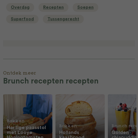
Overdag
Recepten
Soepen
Superfood
Tussengerecht
Ontdek meer
Brunch recepten recepten
Bakken
Bakken
Brunch rec
Hartige paasstol
met Looye
Hollands
Golden
Honingtomaten
kaasbrood
chiapuddin