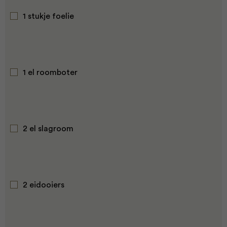
1 stukje foelie
1 el roomboter
2 el slagroom
2 eidooiers