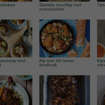
 chicken
Geniale stoofkip met
Tand
matzeballen
ppensoep met
Kip met 40 tenen
Kip
t
knoflook
cit