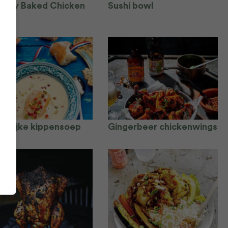
nchy Baked Chicken
Sushi bowl
inklijke kippensoep
Gingerbeer chickenwings