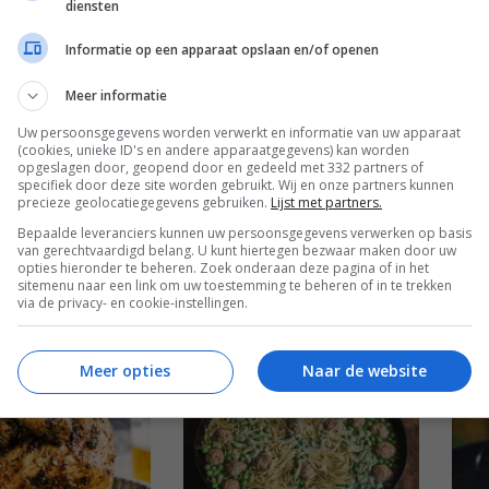
diensten
hicken met
Knodel – Duitse
Cru
noedels
bitterballen
flan
Informatie op een apparaat opslaan en/of openen
Meer informatie
Uw persoonsgegevens worden verwerkt en informatie van uw apparaat
(cookies, unieke ID's en andere apparaatgegevens) kan worden
opgeslagen door, geopend door en gedeeld met 332 partners of
specifiek door deze site worden gebruikt. Wij en onze partners kunnen
precieze geolocatiegegevens gebruiken.
Lijst met partners.
Bepaalde leveranciers kunnen uw persoonsgegevens verwerken op basis
van gerechtvaardigd belang. U kunt hiertegen bezwaar maken door uw
opties hieronder te beheren. Zoek onderaan deze pagina of in het
Chow Mein Now
Kon
sitemenu naar een link om uw toestemming te beheren of in te trekken
via de privacy- en cookie-instellingen.
Meer opties
Naar de website