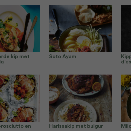
rde kip met
Soto Ayam
Kip
la
d’e
prosciutto en
Harissakip met bulgur
Mil