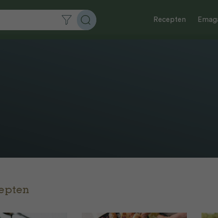
Recepten
Emaga
cepten