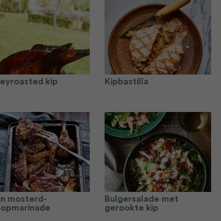
eyroasted kip
Kipbastilla
 in mosterd-
Bulgersalade met
oopmarinade
gerookte kip