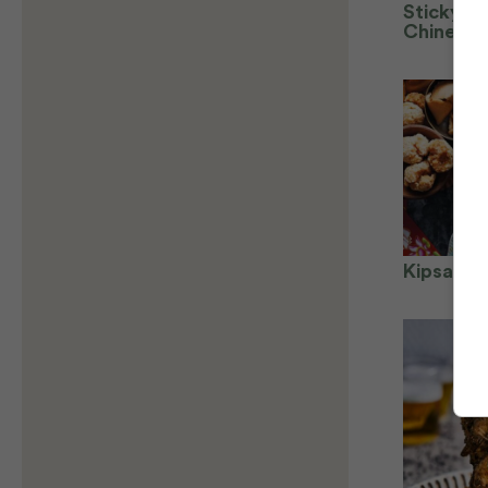
Sticky c
Chinese 
Kipsaté