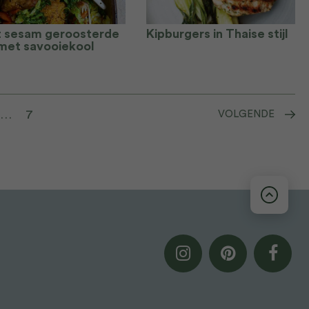
 sesam geroosterde
Kipburgers in Thaise stijl
 met savooiekool
…
7
VOLGENDE