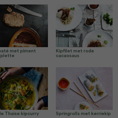
paté met piment
Kipfilet met rode
splette
cacaosaus
de Thaise kipcurry
Springrolls met kerriekip