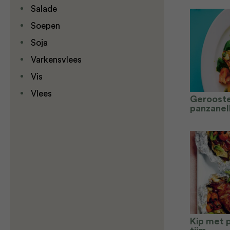
Salade
Soepen
Soja
Varkensvlees
Vis
Vlees
Gerooste
panzanel
Kip met 