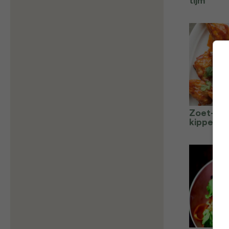
tijm
Zoet-pit
kippenvl