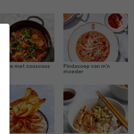
 tajine met couscous
Pindasoep van m’n
moeder