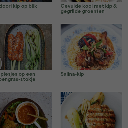
oori kip op blik
Gevulde kool met kip &
gegrilde groenten
spiesjes op een
Salina-kip
roengras-stokje