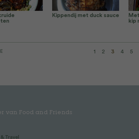
kruide
Kippendij met duck sauce
Met
oten
kip
1
2
3
4
5
E
r van Food and Friends
 & Travel