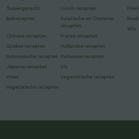
Tussengerecht
Lunch recepten
Frien
Bakrecepten
Aziatische en Oosterse
Kook
recepten
Win
Chinese recepten
Franse recepten
Griekse recepten
Hollandse recepten
Indonesische recepten
Italiaanse recepten
Japanse recepten
Vis
Vlees
Veganistische recepten
Vegetarische recepten