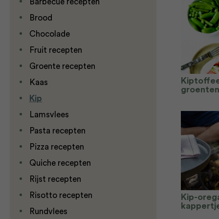
Barbecue recepten
Brood
Chocolade
Fruit recepten
Groente recepten
Kiptoffe
Kaas
groenten 
Kip
Lamsvlees
Pasta recepten
Pizza recepten
Quiche recepten
Rijst recepten
Risotto recepten
Kip-oreg
kappertj
Rundvlees