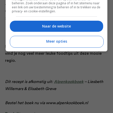
beheren. Zoek onderaan deze pagina of in het sitemenu naar
Je hoeft de knödels niet te frituren, je kunt ze ook
een link om uw toestemming te beheren of in te trekken via de
privacy- en cookie-instellingen.
(ongeveer) 10 minuten koken in zout water op een
zacht vuurtje.
Naar de website
Meer opties
Heb jij
onze blog
over Zuid-Tirol al gelezen? Daarin
vind je nog veel meer leuke foodtips uit deze mooie
regio.
Dit recept is afkomstig uit:
Alpenkookboek
– Liesbeth
Willemars & Elisabeth Greve
Bestel het boek nu via www.alpenkookboek.nl