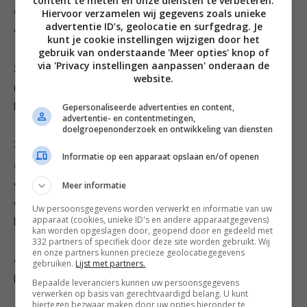
content te meten en onze diensten te verbeteren.
deeg. Maak hiervan een rol, wikkel deze in plasticfolie
Hiervoor verzamelen wij gegevens zoals unieke
advertentie ID’s, geolocatie en surfgedrag. Je
en leg 2 tot 3 uur in de koelkast.
kunt je cookie instellingen wijzigen door het
gebruik van onderstaande 'Meer opties' knop of
via 'Privacy instellingen aanpassen' onderaan de
2. Bak de uitjes en de knoflook in olie en meng met de
website.
restjes gaar vlees, nootmuskaat en peterselie in een
Gepersonaliseerde advertenties en content,
keukenmachine en maal het tot gehakt.
advertentie- en contentmetingen,
doelgroepenonderzoek en ontwikkeling van diensten
3. Vorm met de hand ongeveer 20 balletjes en zet ze
Informatie op een apparaat opslaan en/of openen
afgedekt in de koelkast. Snijd 20 plakjes uit de
deegrollen en druk deze plat. Leg de aardappelplakken
Meer informatie
om de vleesballetjes en druk ze goed aan. Rol met de
Uw persoonsgegevens worden verwerkt en informatie van uw
apparaat (cookies, unieke ID's en andere apparaatgegevens)
hand mooie ronde knödeltjes.
kan worden opgeslagen door, geopend door en gedeeld met
332 partners of specifiek door deze site worden gebruikt. Wij
en onze partners kunnen precieze geolocatiegegevens
4. Haal de balletjes door het geklutste ei en dan door
gebruiken.
Lijst met partners.
het paneermeel en frituur ze 5-5 minuten op 170ᵒC.
Bepaalde leveranciers kunnen uw persoonsgegevens
verwerken op basis van gerechtvaardigd belang. U kunt
hiertegen bezwaar maken door uw opties hieronder te