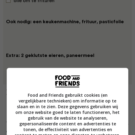
olie om te frituren
Ook nodig: een keukenmachine, frituur, pasticfolie
Extra: 2 geklutste eieren, paneermeel
Bereiding
Food and Friends gebruikt cookies (en
vergelijkbare technieken) om informatie op te
slaan en in te zien. Deze gegevens gebruiken wij
om onze website goed te laten functioneren, het
gebruik van de website te analyseren,
1. Meng de aardappels met maizena, bloem, griesmeel,
gepersonaliseerde content en advertenties te
tonen, de effectiviteit van advertenties en
ei, gesmolten boter, peper en zout tot een zacht