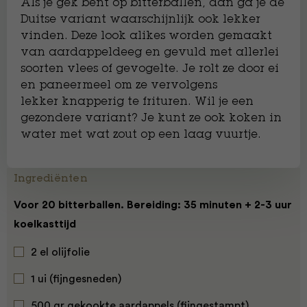
Als je gek bent op bitterballen, dan ga je de
Duitse variant waarschijnlijk ook lekker
vinden. Deze look alikes worden gemaakt
van aardappeldeeg en gevuld met allerlei
soorten vlees of gevogelte. Je rolt ze door ei
en paneermeel om ze vervolgens
lekker knapperig te frituren. Wil je een
gezondere variant? Je kunt ze ook koken in
water met wat zout op een laag vuurtje.
Ingrediënten
Voor 20 bitterballen. Bereiding: 35 minuten + 2-3 uur
koelkasttijd
2 el olijfolie
1 ui (fijngesneden)
500 gr gekookte aardappels (fijngestampt)