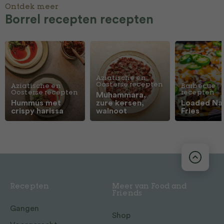
Ontdek meer
Borrel recepten recepten
Aziatische en
Oosterse recepten
Aziatische en
Barbecue
Oosterse recepten
recepten
Muhammara,
Hummus met
zure kersen,
Loaded Na
crispy harissa
walnoot
Fries
Recepten
Meer van Food and
Friends
Gangen
Shop