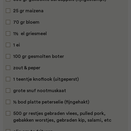
25 gr maizena
70 gr bloem
1½ el griesmeel
1 ei
100 gr gesmolten boter
zout & peper
1 teentje knoflook (uitgeperst)
grote snuf nootmuskaat
½ bod platte peterselie (fijngehakt)
500 gr restjes gebraden vlees, pulled pork,
gebakken worstjes, gebraden kip, salami, etc