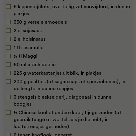
6 kippendijfilets, overtollig vet verwijderd, in dunne
plakjes
350 g verse eiernoedels
2 el sojasaus
2 el hoisinsaus
1 tl sesamolie
¼ tl Maggi
60 ml arachideolie
225 g waterkastanjes uit blik, in plakjes
200 g peultjes (of sugarsnaps of sperziebonen), in
de lengte in dunne reepjes
3 stengels bleekselderij, diagonaal in dunne
boogjes
½ Chinese kool of andere kool, fijngesneden (of
gebruik taugé of wortels als je die hebt, in
luciferreepjes gesneden)
2 tenen knoflook, geperst