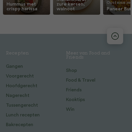
Oosterse r
Hummus met
zure kersen,
crispy harissa
walnoot
Paneer Burj
Recepten
Meer van Food and
Friends
Gangen
Shop
Voorgerecht
Food & Travel
Hoofdgerecht
Friends
Nagerecht
Kooktips
Tussengerecht
Win
Lunch recepten
Bakrecepten