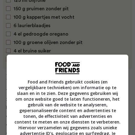
125 ml olijfolie
150 g pruimen zonder pit
100 g kappertjes met vocht
6 laurierblaadjes
4 el gedroogde oregano
100 g groene olijven zonder pit
4 el bruine suiker
125 ml witte wijn
Bereiding
Food and Friends gebruikt cookies (en
vergelijkbare technieken) om informatie op te
1. Bestrooi de kippenbouten met peper en zout en leg
slaan en in te zien. Deze gegevens gebruiken wij
om onze website goed te laten functioneren, het
ze in een schaal. Plet de tenen knoflook en hak ze grof.
gebruik van de website te analyseren,
Meng met de wijnazijn, olijfolie, pruimen, kappertjes
gepersonaliseerde content en advertenties te
tonen, de effectiviteit van advertenties en
en het vocht uit het potje, de laurierblaadjes, oregano
content te meten en onze diensten te verbeteren.
en olijven. Schenk de marinade over de kip en schep
Hiervoor verzamelen wij gegevens zoals unieke
om. Dek de schaal af en laat een nacht gekoeld
advertentie ID’s, geolocatie en surfgedrag. Je