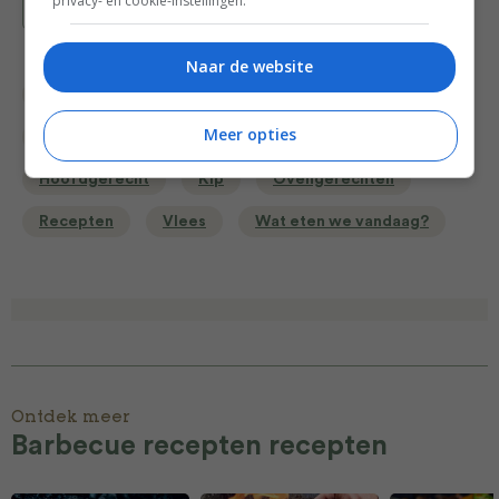
privacy- en cookie-instellingen.
Bewaar recept
Naar de website
Barbecue recepten
Diner voor 4 of meer
Meer opties
Gangen
Gelegenheid
Gevogelte recepten
Hoofdgerecht
Kip
Ovengerechten
Recepten
Vlees
Wat eten we vandaag?
Ontdek meer
Barbecue recepten recepten