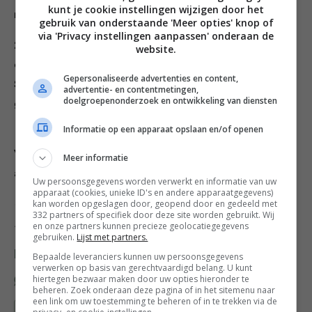
kunt je cookie instellingen wijzigen door het
marineren.
gebruik van onderstaande 'Meer opties' knop of
via 'Privacy instellingen aanpassen' onderaan de
2. Doe de kipstukken in een zware pan met vuurvaste
website.
deksel en bak ze boven de hete kolen in 1 uur gaar.
Gepersonaliseerde advertenties en content,
Schep de ingrediënten regelmatig om. Serveer met
advertentie- en contentmetingen,
doelgroepenonderzoek en ontwikkeling van diensten
gekookte bulgur of knapperig brood.
Informatie op een apparaat opslaan en/of openen
Tip
Je kunt deze schotel ook thuis in de oven maken.
Verwarm hem dan voor op 180 °C en bak de kip
Meer informatie
afgedekt in 1 uur gaar.
Uw persoonsgegevens worden verwerkt en informatie van uw
apparaat (cookies, unieke ID's en andere apparaatgegevens)
kan worden opgeslagen door, geopend door en gedeeld met
Credits fotgrafie: Dennie van Huis – Recepten: Ingmar
332 partners of specifiek door deze site worden gebruikt. Wij
Niesen.
en onze partners kunnen precieze geolocatiegegevens
gebruiken.
Lijst met partners.
Deel dit recept
Bepaalde leveranciers kunnen uw persoonsgegevens
verwerken op basis van gerechtvaardigd belang. U kunt
hiertegen bezwaar maken door uw opties hieronder te
beheren. Zoek onderaan deze pagina of in het sitemenu naar
een link om uw toestemming te beheren of in te trekken via de