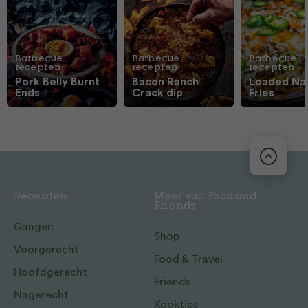
Barbecue
Barbecue
Barbecue
recepten
recepten
recepten
Pork Belly Burnt
Bacon Ranch
Loaded Na
Ends
Crack dip
Fries
Recepten
Meer van Food and
Friends
Gangen
Shop
Voorgerecht
Food & Travel
Hoofdgerecht
Friends
Nagerecht
Kooktips