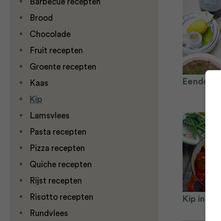
Barbecue recepten
Brood
Chocolade
Fruit recepten
Groente recepten
Eendencon
Kaas
Kip
Lamsvlees
Pasta recepten
Pizza recepten
Quiche recepten
Rijst recepten
Risotto recepten
Kip in de
Rundvlees