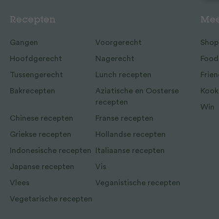
Recepten
Mee
Gangen
Voorgerecht
Shop
Hoofdgerecht
Nagerecht
Food
Tussengerecht
Lunch recepten
Frien
Bakrecepten
Aziatische en Oosterse
Kook
recepten
Win
Chinese recepten
Franse recepten
Griekse recepten
Hollandse recepten
Indonesische recepten
Italiaanse recepten
Japanse recepten
Vis
Vlees
Veganistische recepten
Vegetarische recepten