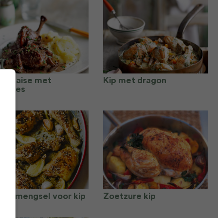
 landaise met
Kip met dragon
ieltjes
atar mengsel voor kip
Zoetzure kip