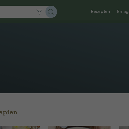
Recepten
Emaga
cepten