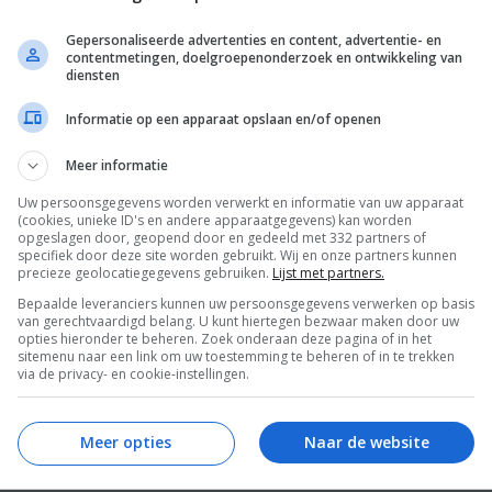
Gepersonaliseerde advertenties en content, advertentie- en
contentmetingen, doelgroepenonderzoek en ontwikkeling van
diensten
Informatie op een apparaat opslaan en/of openen
Meer informatie
een rijst met kip
Snelle harissa
Ger
Uw persoonsgegevens worden verwerkt en informatie van uw apparaat
Jam
(cookies, unieke ID's en andere apparaatgegevens) kan worden
opgeslagen door, geopend door en gedeeld met 332 partners of
specifiek door deze site worden gebruikt. Wij en onze partners kunnen
precieze geolocatiegegevens gebruiken.
Lijst met partners.
Bepaalde leveranciers kunnen uw persoonsgegevens verwerken op basis
van gerechtvaardigd belang. U kunt hiertegen bezwaar maken door uw
E
opties hieronder te beheren. Zoek onderaan deze pagina of in het
sitemenu naar een link om uw toestemming te beheren of in te trekken
via de privacy- en cookie-instellingen.
Meer opties
Naar de website