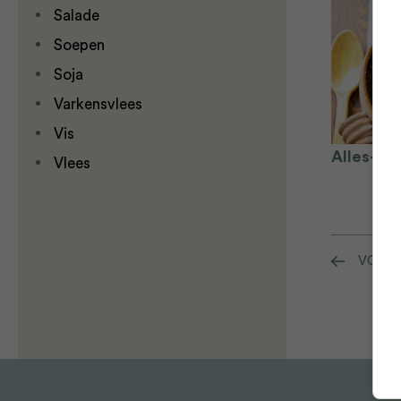
Salade
Soepen
Soja
Varkensvlees
Vis
Alles-in-
Vlees
VORIG