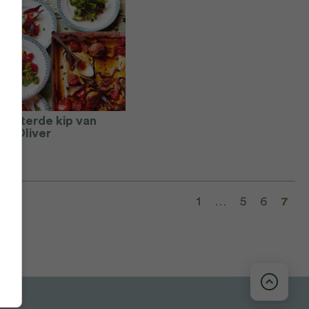
oosterde kip van
ie Oliver
1
…
5
6
7