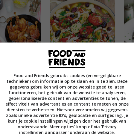
fit uit Kroatie
Kip in het pannetje met
Kip
tomaat
mor
Food and Friends gebruikt cookies (en vergelijkbare
technieken) om informatie op te slaan en in te zien. Deze
gegevens gebruiken wij om onze website goed te laten
functioneren, het gebruik van de website te analyseren,
gepersonaliseerde content en advertenties te tonen, de
effectiviteit van advertenties en content te meten en onze
diensten te verbeteren. Hiervoor verzamelen wij gegevens
zoals unieke advertentie ID’s, geolocatie en surfgedrag. Je
 pan
Barbecue pakketjes
Za’
kunt je cookie instellingen wijzigen door het gebruik van
onderstaande 'Meer opties' knop of via 'Privacy
instellingen aanpassen' onderaan de website.