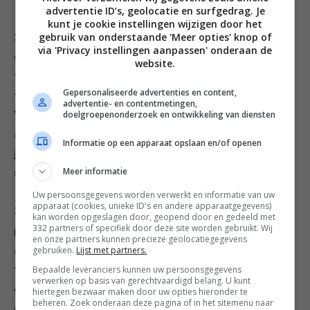
advertentie ID’s, geolocatie en surfgedrag. Je
kunt je cookie instellingen wijzigen door het
gebruik van onderstaande 'Meer opties' knop of
2 Giet de wijn erbij en wacht tot hij is opgenomen. Doe
via 'Privacy instellingen aanpassen' onderaan de
de kikkererwten (met het vocht uit het blik), linzen,
website.
tomaten en 2 laurierblaadjes erbij. Vul een van de
Gepersonaliseerde advertenties en content,
tomatenblikken met water en giet het erbij in de pan.
advertentie- en contentmetingen,
doelgroepenonderzoek en ontwikkeling van diensten
Voeg zout en peper naar smaak toe, breng het geheel
aan de kook en laat afgedekt 1 uur zachtjes stoven tot
Informatie op een apparaat opslaan en/of openen
je een dikke, lekkere ragout hebt. Haal voor het
Meer informatie
serveren de laurier eruit.
Uw persoonsgegevens worden verwerkt en informatie van uw
apparaat (cookies, unieke ID's en andere apparaatgegevens)
3 Verwarm de oven voor op 180 °C en breng een grote
kan worden opgeslagen door, geopend door en gedeeld met
332 partners of specifiek door deze site worden gebruikt. Wij
pan gezouten water aan de kook. Leg de plakken
en onze partners kunnen precieze geolocatiegegevens
gebruiken.
Lijst met partners.
aubergine op een bakplaat, bestrooi met zout en laat
Bepaalde leveranciers kunnen uw persoonsgegevens
10 minuten staan. Kook de aardappels 3-4 minuten in
verwerken op basis van gerechtvaardigd belang. U kunt
de pan water. Giet de aardappels af en stoom ze
hiertegen bezwaar maken door uw opties hieronder te
beheren. Zoek onderaan deze pagina of in het sitemenu naar
droog.