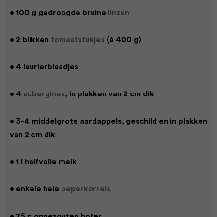
• 100 g gedroogde bruine
linzen
• 2 blikken
tomaatstukjes
(à 400 g)
• 4 laurierblaadjes
• 4
aubergines
, in plakken van 2 cm dik
• 3-4 middelgrote aardappels, geschild en in plakken
van 2 cm dik
• 1 l halfvolle melk
• enkele hele
peperkorrels
• 75 g ongezouten boter