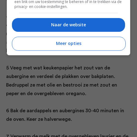
een link om uw toestemming te beheren of in te trekken via de
privacy- en cookie-instellingen.
4 Doe de aardappels in een ovenschaal (ca. 26 x 33
Naar de website
cm). Bestrooi met een beetje zout en peper, bedruppel
met olie en bestrooi met 1 theelepel oregano. Schep
alles om zodat de aardappels aan alle kanten zijn
Meer opties
besmeerd.
5 Veeg met wat keukenpapier het zout van de
aubergine en verdeel de plakken over bakplaten.
Bedruppel ze met olie en bestrooi ze met zout en
peper en de overgebleven oregano.
6 Bak de aardappels en aubergines 30-40 minuten in
de oven. Keer ze halverwege.
7 Verwarm de melk met de overgebleven laurier en de