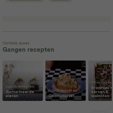
Ontdek meer
Gangen recepten
Chocolade
Lunch recepten
Brownies 
Lunch recepten
Gemarineerde
kersen &
eieren
Okonomiyaki
walnoten