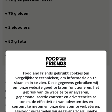
• 75 g bloem
• 2 eidooiers
• 50 g feta
• 50 g pecorino
Bereiding
Food and Friends gebruikt cookies (en
vergelijkbare technieken) om informatie op te
slaan en in te zien. Deze gegevens gebruiken wij
1 Verhit een scheut olie in een grote pan op
om onze website goed te laten functioneren, het
middelhoog vuur. Voeg de knoflook, ui, rozemarijn,
gebruik van de website te analyseren,
gepersonaliseerde content en advertenties te
salie en 1 theelepel gedroogde oregano toe en laat
tonen, de effectiviteit van advertenties en
alles vervolgens in 10 minuten zacht, maar niet bruin
content te meten en onze diensten te verbeteren.
Hiervoor verzamelen wij gegevens zoals unieke
worden.