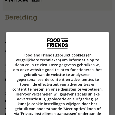
• 1 el rodewijnazijn
Bereiding
1. Voor de salsa: meng de komkommer, tomaat, ui en
azijn plus zout en peper.
Food and Friends gebruikt cookies (en
vergelijkbare technieken) om informatie op te
slaan en in te zien. Deze gegevens gebruiken wij
2. Kruid het gehakt met zout en peper, vorm er 4
om onze website goed te laten functioneren, het
schijven van, dek af met vershoudfolieen laat ze in 20
gebruik van de website te analyseren,
gepersonaliseerde content en advertenties te
minuten stevig worden in de koelkast.
tonen, de effectiviteit van advertenties en
content te meten en onze diensten te verbeteren.
3. Zet een grillpan op hoog vuur en gril de schijven 4–5
Hiervoor verzamelen wij gegevens zoals unieke
advertentie ID’s, geolocatie en surfgedrag. Je
minuten per kant. Rooster de laatste 2 minuten
kunt je cookie instellingen wijzigen door het
de plakjes halloumi en de broodjes (met de gesneden
gebruik van onderstaande 'Meer opties' knop of
via 'Privacy instellingen aanpassen' onderaan de