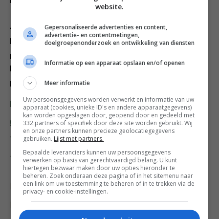
kant naar beneden) mee.
website.
Gepersonaliseerde advertenties en content,
4. Stel je burgers samen: begin met een
advertentie- en contentmetingen,
beetje yoghurt, dan wat slablaadjes, de lamsschijf,
doelgroepenonderzoek en ontwikkeling van diensten
plakjes halloumi en wat salsa. Leg de bovenkant van
Informatie op een apparaat opslaan en/of openen
het broodje erop, steek er een prikker door en geef de
pepers en olijven erbij.
Meer informatie
Uw persoonsgegevens worden verwerkt en informatie van uw
Deel dit recept
apparaat (cookies, unieke ID's en andere apparaatgegevens)
kan worden opgeslagen door, geopend door en gedeeld met
332 partners of specifiek door deze site worden gebruikt. Wij
en onze partners kunnen precieze geolocatiegegevens
gebruiken.
Lijst met partners.
Bewaar recept
Bepaalde leveranciers kunnen uw persoonsgegevens
verwerken op basis van gerechtvaardigd belang. U kunt
hiertegen bezwaar maken door uw opties hieronder te
beheren. Zoek onderaan deze pagina of in het sitemenu naar
een link om uw toestemming te beheren of in te trekken via de
Gangen
Gelegenheid
Griekse recepten
privacy- en cookie-instellingen.
Hoofdgerecht
Keukens