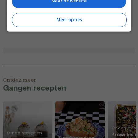
Naar de website
Kinderfeestje recepten
Kinderrecepten
Lamsvlees
Leuke recepten voor kinderen
Meer opties
Lunchgerecht
Recepten
Ontdek meer
Gangen recepten
Chocolade
Lunch recepten
Brownies 