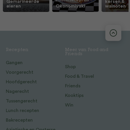
Lunch recepten
Gemarineerde
kersen &
eieren
Okonomiyaki
walnoten
Recepten
Meer van Food and
Friends
Gangen
Shop
Voorgerecht
Food & Travel
Hoofdgerecht
Friends
Nagerecht
Kooktips
Tussengerecht
Win
Lunch recepten
Bakrecepten
Aziatische en Oosterse