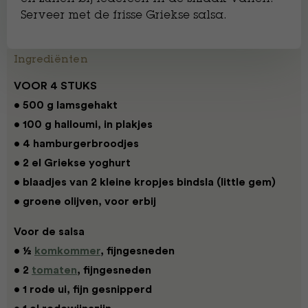
Serveer met de frisse Griekse salsa.
Ingrediënten
VOOR 4 STUKS
• 500 g lamsgehakt
• 100 g halloumi, in plakjes
• 4 hamburgerbroodjes
• 2 el Griekse yoghurt
• blaadjes van 2 kleine kropjes bindsla (little gem)
• groene olijven, voor erbij
Voor de salsa
• ½
komkommer
, fijngesneden
• 2
tomaten
, fijngesneden
• 1 rode ui, fijn gesnipperd