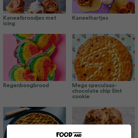
Kaneelbroodjes met
Kaneelhartjes
icing
Regenboogbrood
Mega speculaas-
chocolate chip Sint
cookie