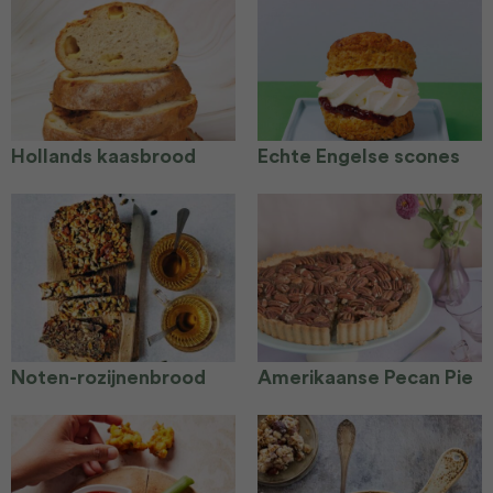
Hollands kaasbrood
Echte Engelse scones
Noten-rozijnenbrood
Amerikaanse Pecan Pie