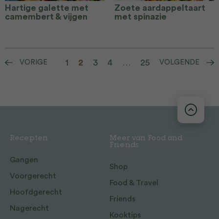
Hartige galette met
Zoete aardappeltaart
camembert & vijgen
met spinazie
1
2
3
4
…
25
VORIGE
VOLGENDE
Recepten
Meer van Food and
Friends
Gangen
Shop
Voorgerecht
Food & Travel
Hoofdgerecht
Friends
Nagerecht
Kooktips