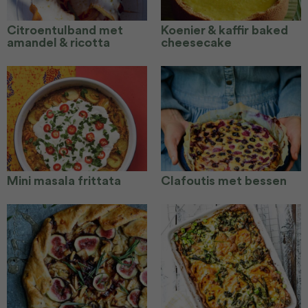
Citroentulband met
Koenier & kaffir baked
amandel & ricotta
cheesecake
Mini masala frittata
Clafoutis met bessen