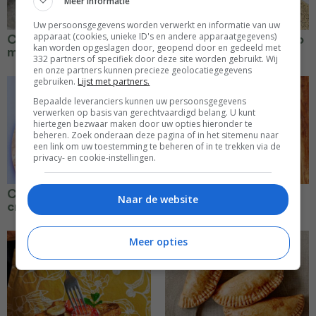
Meer informatie
Uw persoonsgegevens worden verwerkt en informatie van uw
apparaat (cookies, unieke ID's en andere apparaatgegevens)
Chocoladewafel toast
Hartige taart kip-pesto
kan worden opgeslagen door, geopend door en gedeeld met
met granolapasta
332 partners of specifiek door deze site worden gebruikt. Wij
en onze partners kunnen precieze geolocatiegegevens
gebruiken.
Lijst met partners.
Bepaalde leveranciers kunnen uw persoonsgegevens
verwerken op basis van gerechtvaardigd belang. U kunt
hiertegen bezwaar maken door uw opties hieronder te
beheren. Zoek onderaan deze pagina of in het sitemenu naar
een link om uw toestemming te beheren of in te trekken via de
privacy- en cookie-instellingen.
Chocolade & matcha
Gevulde speculaas
Naar de website
cream cake
Meer opties