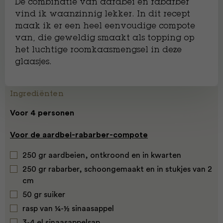
De combinatie van aardbei en rabarber
vind ik waanzinnig lekker. In dit recept
maak ik er een heel eenvoudige compote
van, die geweldig smaakt als topping op
het luchtige roomkaasmengsel in deze
glaasjes.
Ingrediënten
Voor 4 personen
Voor de aardbei-rabarber-compote
250 gr aardbeien, ontkroond en in kwarten
250 gr rabarber, schoongemaakt en in stukjes van 2
cm
50 gr suiker
rasp van ¼-½ sinaasappel
3-4 el sinaasappelsap