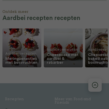
Ontdek meer
Aardbei recepten recepten
Aardbei recepten
Aardbei re
Aardbei recepten
Cheesecake met
Cheeseca
Meringuenestjes
aardbei &
baked oat
met bosvruchten
rabarber
bosvrucht
Recepten
Meer van Food and
Friends