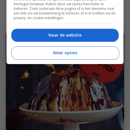
hiertegen bezwaar maken door uw opties hieronder te
beheren. Zoek onderaan deze pagina of in het sitemenu naar
Verjaardag recepten
een link om uw toestemming te beheren of in te trekken via de
privacy- en cookie-instellingen.
Naar de website
Meer opties