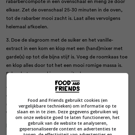
rabarbercompote in een ovenschaal en meng ze door
elkaar. Zet de ovenschaal 25-30 minuten in de oven,
tot de rabarber mooi zacht is. Laat alles vervolgens
helemaal afkoelen.
3. Doe de slagroom met de suiker en het vanille-
extract in een kom en klop met een (hand)mixer met
garde(s) op tot die bijna stijf is. Voeg de roomkaas toe
en klop alles door tot het een mooi romige massa is.
Schep het mengsel in een spuitzak.
4. Verdeel de verkruimelde kandijkoeken over 4 glazen
en spuit daar het roomkaasmengsel op. Schep de
Food and Friends gebruikt cookies (en
aardbei-rabarbercompote daarop en strooi er tot slot
vergelijkbare technieken) om informatie op te
slaan en in te zien. Deze gegevens gebruiken wij
wat gehakte pistachenoten over
om onze website goed te laten functioneren, het
gebruik van de website te analyseren,
Deel dit recept
gepersonaliseerde content en advertenties te
tonen, de effectiviteit van advertenties en