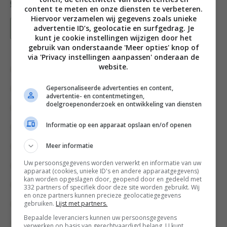
content te meten en onze diensten te verbeteren.
Hiervoor verzamelen wij gegevens zoals unieke
advertentie ID’s, geolocatie en surfgedrag. Je
Bewaar recept
kunt je cookie instellingen wijzigen door het
gebruik van onderstaande 'Meer opties' knop of
via 'Privacy instellingen aanpassen' onderaan de
website.
Aardbei recepten
Bakken
Bakrecepten
Gepersonaliseerde advertenties en content,
Cake recepten
Cheesecake recepten
advertentie- en contentmetingen,
doelgroepenonderzoek en ontwikkeling van diensten
Comfort Food
Comfort Food recepten
Informatie op een apparaat opslaan en/of openen
Diner voor 4 of meer
Fruit recepten
Meer informatie
High tea recepten
Kaas
Kerst nagerechten
Uw persoonsgegevens worden verwerkt en informatie van uw
Kerstrecepten
Kinderfeestje recepten
apparaat (cookies, unieke ID's en andere apparaatgegevens)
kan worden opgeslagen door, geopend door en gedeeld met
Moederdag recepten
Nagerecht
332 partners of specifiek door deze site worden gebruikt. Wij
en onze partners kunnen precieze geolocatiegegevens
gebruiken.
Lijst met partners.
Taart recepten
Toetjes & ander zoets
Bepaalde leveranciers kunnen uw persoonsgegevens
Tussendoortjes
Valentijn recepten
verwerken op basis van gerechtvaardigd belang. U kunt