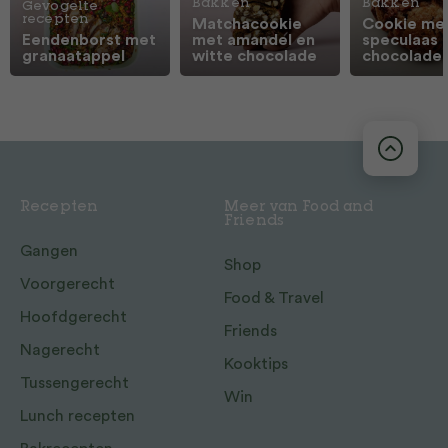
Bakken
Bakken
Gevogelte
recepten
Matchacookie
Cookie me
Eendenborst met
met amandel en
speculaas 
granaatappel
witte chocolade
chocolade
Recepten
Meer van Food and
Friends
Gangen
Shop
Voorgerecht
Food & Travel
Hoofdgerecht
Friends
Nagerecht
Kooktips
Tussengerecht
Win
Lunch recepten