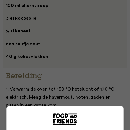
100 ml ahornsiroop
3 el kokosolie
¼ tl kaneel
een snufje zout
40 g kokosvlokken
Bereiding
1. Verwarm de oven tot 150 °C hetelucht of 170 °C
elektrisch. Meng de havermout, noten, zaden en
pitten in een grote kom.
2. Verhit de ahornsiroop en kokosolie in een kleine pan
tot het mengsel gesmolten en heet is en roer de