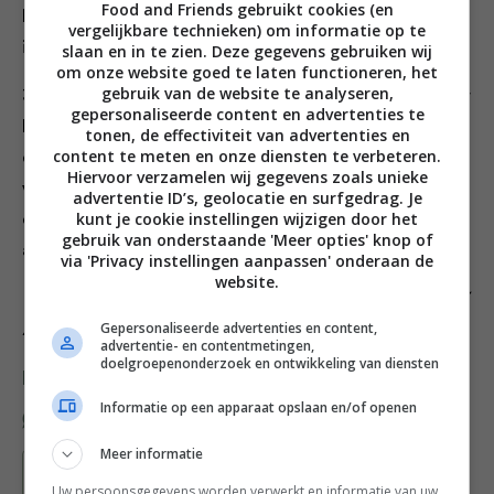
Food and Friends gebruikt cookies (en
kaneel en het zout erdoor. Giet het mengsel over de
vergelijkbare technieken) om informatie op te
ingrediënten in de kom en roer alles goed door elkaar.
slaan en in te zien. Deze gegevens gebruiken wij
om onze website goed te laten functioneren, het
gebruik van de website te analyseren,
3. Spreid het mengsel uit over een grote met bakpapier
gepersonaliseerde content en advertenties te
beklede bakplaat en zet de granola 50-60 minuten in
tonen, de effectiviteit van advertenties en
content te meten en onze diensten te verbeteren.
de oven. Strooi de kokosvlokken er pas 15 minuten
Hiervoor verzamelen wij gegevens zoals unieke
voor het eind bij om ze heel licht te roosteren. Bewaar
advertentie ID’s, geolocatie en surfgedrag. Je
kunt je cookie instellingen wijzigen door het
de granola maximaal 2 weken in een luchtdicht
gebruik van onderstaande 'Meer opties' knop of
afsluitbare bak.
via 'Privacy instellingen aanpassen' onderaan de
website.
Voedingswaarde per portie van 45 g: 265 kcal / 17 g vet /
Gepersonaliseerde advertenties en content,
25 g koolhydraten / 5 g eiwitten
advertentie- en contentmetingen,
doelgroepenonderzoek en ontwikkeling van diensten
Deel dit recept
Informatie op een apparaat opslaan en/of openen
Meer informatie
Bewaar recept
Uw persoonsgegevens worden verwerkt en informatie van uw