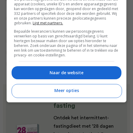
apparaat (cookies, unieke ID's en andere apparaatgegevens)
kan worden opgeslagen door, geopend door en gedeeld met
332 partners of specifiek door deze site worden gebruikt. Wij
en onze partners kunnen precieze geolocatiegegevens
Bakken
Bakrecepten
Brunch recepten
gebruiken.
Lijst met partners.
Lunch recepten
Lunchgerecht
Bepaalde leveranciers kunnen uw persoonsgegevens
verwerken op basis van gerechtvaardigd belang. U kunt
hiertegen bezwaar maken door uw opties hieronder te
Makkelijke recepten
Ontbijt
beheren. Zoek onderaan deze pagina of in het sitemenu naar
een link om uw toestemming te beheren of in te trekken via de
Ontbijt recepten
Overdag
privacy- en cookie-instellingen.
Vegetarische recepten
Naar de website
Meer opties
Dit recept komt uit:
28 dagen intermittent
fasting
Ontdek het intermittent-
fastingdieet met ’28 dagen