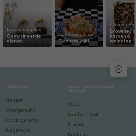
Chocolade
Lunch recepten
Brownies 
Lunch recepten
Gemarineerde
kersen &
eieren
Okonomiyaki
walnoten
Recepten
Meer van Food and
Friends
Gangen
Shop
Voorgerecht
Food & Travel
Hoofdgerecht
Friends
Nagerecht
Kooktips