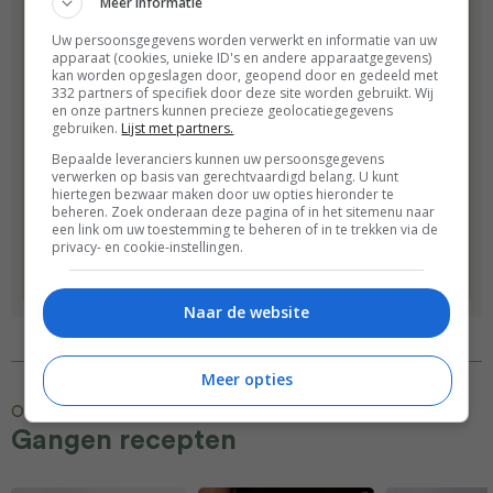
Meer informatie
IJs
Uw persoonsgegevens worden verwerkt en informatie van uw
apparaat (cookies, unieke ID's en andere apparaatgegevens)
In 30 heerlijk verkoelende
kan worden opgeslagen door, geopend door en gedeeld met
332 partners of specifiek door deze site worden gebruikt. Wij
recepten deelt ijsfanaat
en onze partners kunnen precieze geolocatiegegevens
Marleen Visser de edele kunst
gebruiken.
Lijst met partners.
van het ijs maken. In IJs vind je
Bepaalde leveranciers kunnen uw persoonsgegevens
verwerken op basis van gerechtvaardigd belang. U kunt
recepten voor roomijs, sorbetijs
hiertegen bezwaar maken door uw opties hieronder te
beheren. Zoek onderaan deze pagina of in het sitemenu naar
en ijslollies. Naast de…
een link om uw toestemming te beheren of in te trekken via de
privacy- en cookie-instellingen.
Bestel
Naar de website
Meer opties
Ontdek meer
Gangen recepten