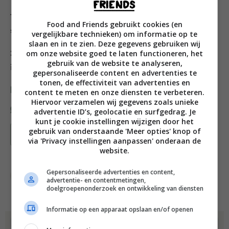
1. Meng de yoghurt, suiker, het vanille-extract en een
Food and Friends gebruikt cookies (en
snuf zeezout goed met een garde.
vergelijkbare technieken) om informatie op te
slaan en in te zien. Deze gegevens gebruiken wij
om onze website goed te laten functioneren, het
2. Zet in de koelkast tot het koud genoeg (10 °C) is om
gebruik van de website te analyseren,
in een ijsmachine te bereiden.
gepersonaliseerde content en advertenties te
tonen, de effectiviteit van advertenties en
Deel dit recept
content te meten en onze diensten te verbeteren.
Hiervoor verzamelen wij gegevens zoals unieke
advertentie ID’s, geolocatie en surfgedrag. Je
kunt je cookie instellingen wijzigen door het
gebruik van onderstaande 'Meer opties' knop of
Bewaar recept
via 'Privacy instellingen aanpassen' onderaan de
website.
Gepersonaliseerde advertenties en content,
Gangen
Nagerecht
Toetjes & ander zoets
advertentie- en contentmetingen,
doelgroepenonderzoek en ontwikkeling van diensten
Informatie op een apparaat opslaan en/of openen
Dit recept komt uit: