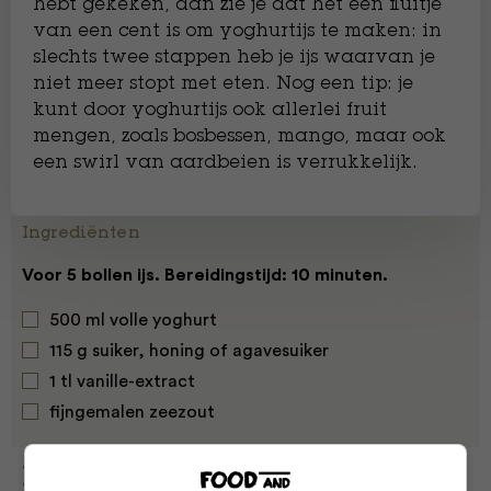
hebt gekeken, dan zie je dat het een fluitje
van een cent is om yoghurtijs te maken: in
slechts twee stappen heb je ijs waarvan je
niet meer stopt met eten. Nog een tip: je
kunt door yoghurtijs ook allerlei fruit
mengen, zoals bosbessen, mango, maar ook
een swirl van aardbeien is verrukkelijk.
Ingrediënten
Voor 5 bollen ijs. Bereidingstijd: 10 minuten.
500 ml volle yoghurt
115 g suiker, honing of agavesuiker
1 tl vanille-extract
ﬁjngemalen zeezout
Bereiding