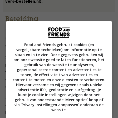
vers-bestellen.nl).
Bereiding
1. Doe de rijst in een zeef en spoel goed af onder koud
stromend water. Vul een pan met 450 ml water, voeg
Food and Friends gebruikt cookies (en
de rijst toe en breng aan de kook.
vergelijkbare technieken) om informatie op te
slaan en in te zien. Deze gegevens gebruiken wij
2. Draai dan het vuur laag, leg het deksel half op de
om onze website goed te laten functioneren, het
gebruik van de website te analyseren,
pan en kook de rijst in ongeveer 15 minuten gaar ‒
gepersonaliseerde content en advertenties te
voeg eventueel wat extra water toe als de rijst te
tonen, de effectiviteit van advertenties en
droog wordt. Doe de rijst over in een vergiet en laat
content te meten en onze diensten te verbeteren.
Hiervoor verzamelen wij gegevens zoals unieke
ongeveer 15 minuten uitdampen.
advertentie ID’s, geolocatie en surfgedrag. Je
kunt je cookie instellingen wijzigen door het
3. Verhit de zonnebloemolie in een grote koekenpan,
gebruik van onderstaande 'Meer opties' knop of
via 'Privacy instellingen aanpassen' onderaan de
voeg de gamba’s toe en bak ze ongeveer 3 minuten per
website.
kant, tot ze rondom lichtbruin en gaar zijn maar niet