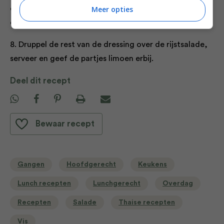
Meer opties
en het basilicum over de rijst, gevolgd door de
chilipeper, sjalot, kabeljauw en gamba’s.
8. Druppel de rest van de dressing over de rijstsalade,
serveer en geef de partjes limoen erbij.
Deel dit recept
Bewaar recept
Gangen
Hoofdgerecht
Keukens
Lunch recepten
Lunchgerecht
Overdag
Recepten
Salade
Thaise recepten
Vis