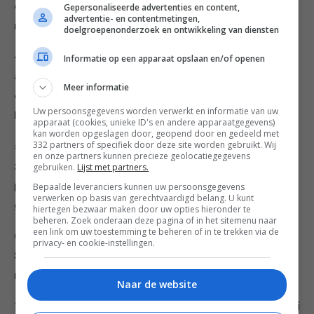
droog. Neem ze uit de koekenpan (maak de pan nog
Gepersonaliseerde advertenties en content,
advertentie- en contentmetingen,
niet schoon) en houd ze zolang apart.
doelgroepenonderzoek en ontwikkeling van diensten
4. Doe de blokjes kabeljauwfilet in dezelfde koekenpan
Informatie op een apparaat opslaan en/of openen
als waar je de gamba’s zojuist in hebt gebakken en bak
Meer informatie
de vis 3-4 minuten, tot-ie gaar maar nog wel glazig is.
Uw persoonsgegevens worden verwerkt en informatie van uw
Houd ze zolang warm.
apparaat (cookies, unieke ID's en andere apparaatgegevens)
kan worden opgeslagen door, geopend door en gedeeld met
332 partners of specifiek door deze site worden gebruikt. Wij
5. Doe voor de dressing het sap van 1 limoen met de
en onze partners kunnen precieze geolocatiegegevens
zonnebloemolie in een kom, voeg de knoflook,
gebruiken.
Lijst met partners.
palmsuiker plus de chilipasta en sojasaus toe, en roer
Bepaalde leveranciers kunnen uw persoonsgegevens
verwerken op basis van gerechtvaardigd belang. U kunt
goed door elkaar. Houd zolang apart.
hiertegen bezwaar maken door uw opties hieronder te
beheren. Zoek onderaan deze pagina of in het sitemenu naar
een link om uw toestemming te beheren of in te trekken via de
6. Bekleed een grote schaal met het bananenblad.
privacy- en cookie-instellingen.
Schep in een kom de helft van de dressing om met de
rijst en doe over in de schaal.
Naar de website
7. Verdeel de wortel- en komkommersliertjes, de bos-ui