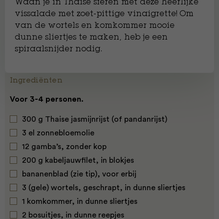
Waan je in Thaise sferen met deze heerlijke
vissalade met zoet-pittige vinaigrette! Om
van de wortels en komkommer mooie
dunne sliertjes te maken, heb je een
spiraalsnijder nodig.
Ingrediënten
Voor 3-4 personen.
300 g Thaise jasmijnrijst (of pandanrijst)
3 el zonnebloemolie
12 gamba’s, zonder kop
200 g kabeljauwfilet, in blokjes
bananenblad (zie tip), voor erbij
3 (gele) wortels, geschrapt, in dunne sliertjes
1 komkommer, in dunne sliertjes
2 bosuitjes, in dunne reepjes