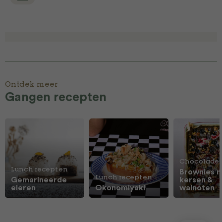
Ontdek meer
Gangen recepten
Chocolade
Lunch recepten
Brownies 
Lunch recepten
Gemarineerde
kersen &
eieren
Okonomiyaki
walnoten