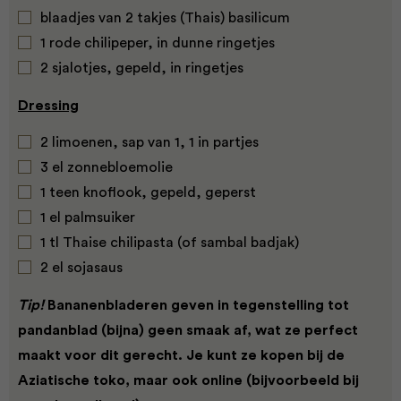
blaadjes van 2 takjes (Thais) basilicum
1 rode chilipeper, in dunne ringetjes
2 sjalotjes, gepeld, in ringetjes
Dressing
2 limoenen, sap van 1, 1 in partjes
3 el zonnebloemolie
1 teen knoflook, gepeld, geperst
1 el palmsuiker
1 tl Thaise chilipasta (of sambal badjak)
2 el sojasaus
Tip!
Bananenbladeren geven in tegenstelling tot
pandanblad (bijna) geen smaak af, wat ze perfect
maakt voor dit gerecht. Je kunt ze kopen bij de
Aziatische toko, maar ook online (bijvoorbeeld bij