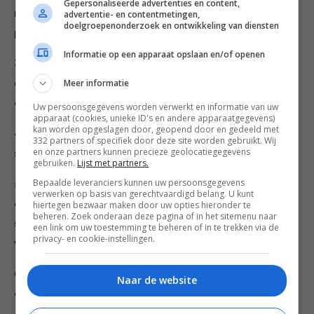
Gepersonaliseerde advertenties en content,
minuten de bleekselderij en prei toe, samen met de
advertentie- en contentmetingen,
doelgroepenonderzoek en ontwikkeling van diensten
pancetta en laat dit nog een paar minuten meebakken.
Informatie op een apparaat opslaan en/of openen
3. Was de flespompoen en verwijder de zaden en
Meer informatie
draderige binnenkant. Snijd de rest in blokjes (inclusief
de schil) en doe dit ook in de pan.
Uw persoonsgegevens worden verwerkt en informatie van uw
apparaat (cookies, unieke ID's en andere apparaatgegevens)
kan worden opgeslagen door, geopend door en gedeeld met
4. Giet de cannellinibonen af en doet die in de pan
332 partners of specifiek door deze site worden gebruikt. Wij
en onze partners kunnen precieze geolocatiegegevens
samen met de tomatenblokjes en kippenbouillon.
gebruiken.
Lijst met partners.
Bepaalde leveranciers kunnen uw persoonsgegevens
5. Schil de zoete aardappel en snijd deze in stukken,
verwerken op basis van gerechtvaardigd belang. U kunt
evenals de courgette, en doe dit bij de rest van de
hiertegen bezwaar maken door uw opties hieronder te
beheren. Zoek onderaan deze pagina of in het sitemenu naar
soep. Laat dit vervolgens 30 minuten op een laag
een link om uw toestemming te beheren of in te trekken via de
privacy- en cookie-instellingen.
vuurtje pruttelen.
6. Doe dan de fijngesneden cavolo nero erbij en kook
Naar de website
dit ook nog 10 minuutjes mee.