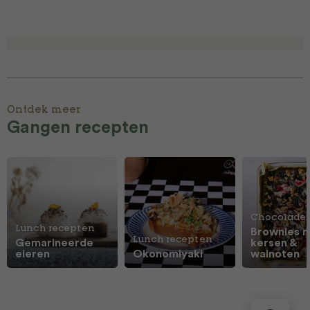
Ontdek meer
Gangen recepten
Chocolade
Lunch recepten
Brownies 
Lunch recepten
Gemarineerde
kersen &
eieren
Okonomiyaki
walnoten