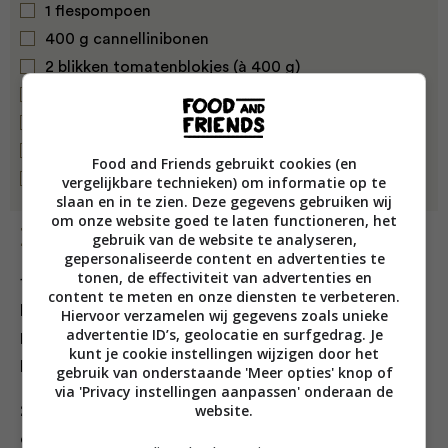
1 flespompoen
400 g cannellinibonen
2 blikken tomatenblokjes (à 400 g)
1 l kippenbouillon
1 zoete aardappel
1 courgette
Food and Friends gebruikt cookies (en
200 g cavolo nero
vergelijkbare technieken) om informatie op te
slaan en in te zien. Deze gegevens gebruiken wij
om onze website goed te laten functioneren, het
Bereiding
gebruik van de website te analyseren,
gepersonaliseerde content en advertenties te
tonen, de effectiviteit van advertenties en
1. Begin met het fijnsnijden van de uien en knoflook en
content te meten en onze diensten te verbeteren.
bak dit kort aan in een grote soeppan met olijfolie.
Hiervoor verzamelen wij gegevens zoals unieke
advertentie ID’s, geolocatie en surfgedrag. Je
Doe daar ook chilipoeder, venkelzaad, oregano en
kunt je cookie instellingen wijzigen door het
laurierblaadjes bij en bak dit mee.
gebruik van onderstaande 'Meer opties' knop of
via 'Privacy instellingen aanpassen' onderaan de
website.
2. Snijd de bleekselderij fijn en bewaar de gele blaadjes
om de soep later mee te garneren. Voeg na enkele