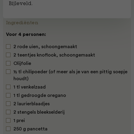
Bijleveld.
Ingrediënten
Voor 4 personen:
2 rode uien, schoongemaakt
2 teentjes knoflook, schoongemaakt
Olijfolie
½ tl chilipoeder (of meer als je van een pittig soepje
houdt)
1 tl venkelzaad
1 tl gedroogde oregano
2 laurierblaadjes
2 stengels bleekselderij
1 prei
250 g pancetta