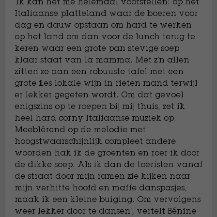
‘Ik kan het me helemaal voorstellen: op het
Italiaanse platteland waar de boeren voor
dag en dauw opstaan om hard te werken
op het land om dan voor de lunch terug te
keren waar een grote pan stevige soep
klaar staat van la mamma. Met z’n allen
zitten ze aan een robuuste tafel met een
grote fles lokale wijn in rieten mand terwijl
er lekker gegeten wordt. Om dat gevoel
enigszins op te roepen bij mij thuis, zet ik
heel hard corny Italiaanse muziek op.
Meeblèrend op de melodie met
hoogstwaarschijnlijk compleet andere
woorden hak ik de groenten en roer ik door
de dikke soep. Als ik dan de toeristen vanaf
de straat door mijn ramen zie kijken naar
mijn verhitte hoofd en maffe danspasjes,
maak ik een kleine buiging. Om vervolgens
weer lekker door te dansen’, vertelt Bénine