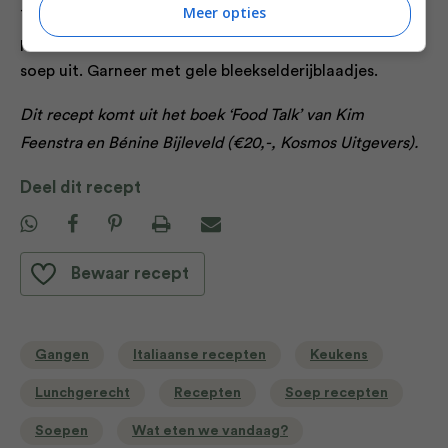
Meer opties
7. Breng de soep eventueel op smaak met zout en
peper, haal de laurierblaadjes uit de pan en schenk de
soep uit. Garneer met gele bleekselderijblaadjes.
Dit recept komt uit het boek ‘Food Talk’ van Kim
Feenstra en Bénine Bijleveld (€20,-, Kosmos Uitgevers).
Deel dit recept
Bewaar recept
Gangen
Italiaanse recepten
Keukens
Lunchgerecht
Recepten
Soep recepten
Soepen
Wat eten we vandaag?