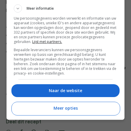
hoger en blus circa 1 minuut later af met de witte wijn.
Meer informatie
Leg het deksel op de pan en laat deze er 2 minuten op.
Uw persoonsgegevens worden verwerkt en informatie van uw
apparaat (cookies, unieke ID's en andere apparaatgegevens)
4. Neem het deksel van de pan, schep de linguine en
kan worden opgeslagen door, geopend door en gedeeld met
332 partners of specifiek door deze site worden gebruikt. Wij
de peterselie erbij en breng op smaak met peper en
en onze partners kunnen precieze geolocatiegegevens
gebruiken.
Lijst met partners.
eventueel nog wat zout. Verwarm nog circa 2 minuten
Bepaalde leveranciers kunnen uw persoonsgegevens
en bedruppel met olijfolie.
verwerken op basis van gerechtvaardigd belang. U kunt
hiertegen bezwaar maken door uw opties hieronder te
beheren. Zoek onderaan deze pagina of in het sitemenu naar
Dit recept komt uit het boek ‘De Pastabijbel’ van Roberta
een link om uw toestemming te beheren of in te trekken via de
privacy- en cookie-instellingen.
Pagnier en Lotje Deelman (€29,99, Uitgeverij Carrera).
Naar de website
[Credits: fotografie Simone van den Berg].
Meer opties
Deel dit recept