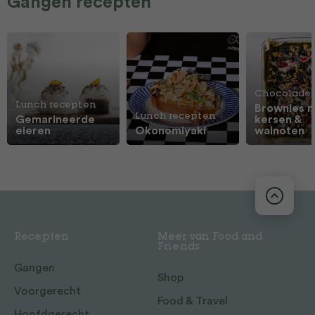
Gangen recepten
Chocolade
Lunch recepten
Brownies 
Lunch recepten
Gemarineerde
kersen &
eieren
Okonomiyaki
walnoten
Recepten
Meer van Food and
Friends
Gangen
Shop
Voorgerecht
Food & Travel
Hoofdgerecht