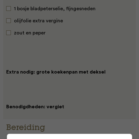
1 bosje bladpeterselie, fijngesneden
olijfolie extra vergine
zout en peper
Extra nodig: grote koekenpan met deksel
Benodigdheden: vergiet
Bereiding