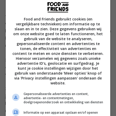
1. Controleer de vongole en doe kapotte exemplaren
Food and Friends gebruikt cookies (en
vergelijkbare technieken) om informatie op te
weg. Tik de nog openstaande vongole op de rand van
slaan en in te zien. Deze gegevens gebruiken wij
het aanrecht. Als de schelp uiteindelijk wel dichtgaat is
om onze website goed te laten functioneren, het
gebruik van de website te analyseren,
hij nog goed. Leg de gecontroleerde vongole in een
gepersonaliseerde content en advertenties te
ruime bak met water en spoel ze goed schoon.
tonen, de effectiviteit van advertenties en
content te meten en onze diensten te verbeteren.
Hiervoor verzamelen wij gegevens zoals unieke
2. Breng een pan water met zout aan de kook en kook
advertentie ID’s, geolocatie en surfgedrag. Je
de linguine beetgaar volgens de bereidingswijze op de
kunt je cookie instellingen wijzigen door het
gebruik van onderstaande 'Meer opties' knop of
verpakking.
via 'Privacy instellingen aanpassen' onderaan de
website.
3. Circa 6 minuten voordat de linguine gaar zijn verhit
Gepersonaliseerde advertenties en content,
je een scheutje olijfolie in een grote pan. Fruit de
advertentie- en contentmetingen,
doelgroepenonderzoek en ontwikkeling van diensten
knoflook, chilivlokken en tomaat circa 2 minuten op
middelhoog vuur. Voeg de vongole toe, draai het vuur
Informatie op een apparaat opslaan en/of openen