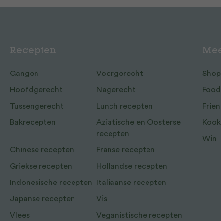
Recepten
Mee
Gangen
Voorgerecht
Shop
Hoofdgerecht
Nagerecht
Food
Tussengerecht
Lunch recepten
Frien
Bakrecepten
Aziatische en Oosterse
Kook
recepten
Win
Chinese recepten
Franse recepten
Griekse recepten
Hollandse recepten
Indonesische recepten
Italiaanse recepten
Japanse recepten
Vis
Vlees
Veganistische recepten