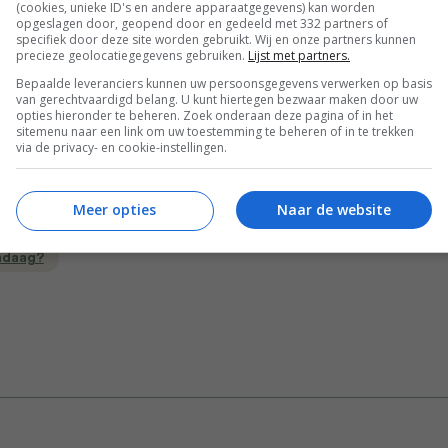
(cookies, unieke ID's en andere apparaatgegevens) kan worden
out: 1,8 g – Vezels: 1,4 g
opgeslagen door, geopend door en gedeeld met 332 partners of
specifiek door deze site worden gebruikt. Wij en onze partners kunnen
precieze geolocatiegegevens gebruiken.
Lijst met partners.
Bepaalde leveranciers kunnen uw persoonsgegevens verwerken op basis
Bewaar rece
van gerechtvaardigd belang. U kunt hiertegen bezwaar maken door uw
opties hieronder te beheren. Zoek onderaan deze pagina of in het
sitemenu naar een link om uw toestemming te beheren of in te trekken
via de privacy- en cookie-instellingen.
oofdgerecht
Italiaanse recepten
Jamie kookt Italië
Meer opties
Naar de website
Keukens
Pasta recepten
Recepten
ndaag?