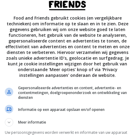
ut en zwarte peper toe en laat afkoelen.
en voor op 180 °C. Als je zelfgemaakt pastadeeg gebruikt, ro
Food and Friends gebruikt cookies (en vergelijkbare
technieken) om informatie op te slaan en in te zien. Deze
een dikte van 2 mm en snijd je er vellen van. Bouw de laagjes
gegevens gebruiken wij om onze website goed te laten
in een grote ovenschaal, strooi er telkens kleine blokjes
functioneren, het gebruik van de website te analyseren,
gepersonaliseerde content en advertenties te tonen, de
nzola en taleggio tussen en sluit af met een laagje saus. Ra
effectiviteit van advertenties en content te meten en onze
pecorino en eventuele andere stukjes kaas erover en bak de
diensten te verbeteren. Hiervoor verzamelen wij gegevens
n in de oven, tot er een goudbruin, borrelend laagje op zit.
zoals unieke advertentie ID’s, geolocatie en surfgedrag. Je
kunt je cookie instellingen wijzigen door het gebruik van
even tijmblaadjes aan met olie en strooi ze 5 minuten voor 
onderstaande 'Meer opties' knop of via 'Privacy
ijd over het gerecht. Laat de lasagne 15 minuten staan en ga
instellingen aanpassen' onderaan de website.
Gepersonaliseerde advertenties en content, advertentie- en
contentmetingen, doelgroepenonderzoek en ontwikkeling van
it het boek ‘Jamie kookt Italië’ van Jamie Oliver (€29,99, Kosm
diensten
Informatie op een apparaat opslaan en/of openen
fie David Loftus]
Meer informatie
l – Vet: 34,2 g – Verz. vet: 18 g – Eiwit: 25,8 g – Koolhyd.: 4
Uw persoonsgegevens worden verwerkt en informatie van uw apparaat