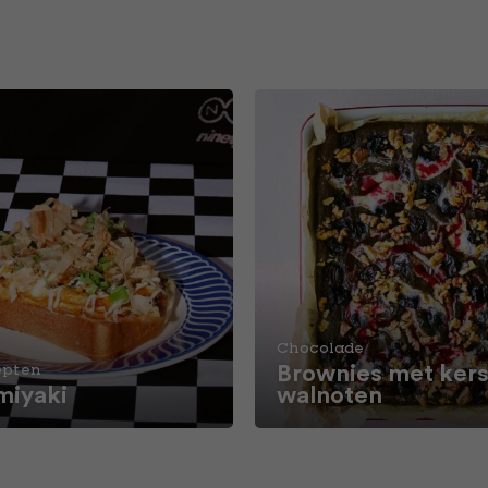
Chocolade
Brownies met kers
epten
iyaki
walnoten