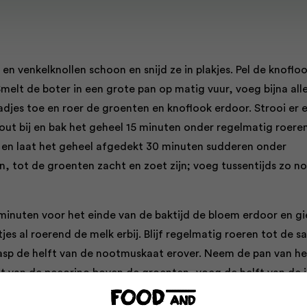
 en venkelknollen schoon en snijd ze in plakjes. Pel de knoflo
Smelt de boter in een grote pan op matig vuur, voeg bijna all
adjes toe en roer de groenten en knoflook erdoor. Strooi er 
out bij en bak het geheel 15 minuten onder regelmatig roeren
ij en laat het geheel afgedekt 30 minuten sudderen onder
n, tot de groenten zacht en zoet zijn; voeg tussentijds zo n
 minuten voor het einde van de baktijd de bloem erdoor en gi
jes al roerend de melk erbij. Blijf regelmatig roeren tot de s
asp de helft van de nootmuskaat erover. Neem de pan van he
ft van de pecorino boven de groenten, voeg de helft van de 
de taleggio toe en roer goed. Proef een hapje, voeg zo nodi