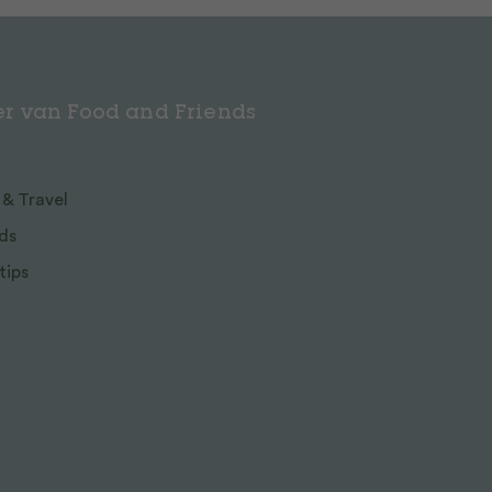
r van Food and Friends
 & Travel
ds
tips