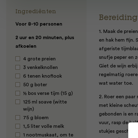
Ingrediënten
Bereiding
Voor 8-10 personen
1. Maak de preien
2 uur en 20 minuten, plus
en hak hem fijn. 
afkoelen
afgeriste tijmbla
snufje peper en z
4 grote preien
Giet de wijn erb
3 venkelknollen
regelmatig roere
6 tenen knoflook
wat water toe.
50 g boter
½ bos verse tijm (15 g)
2. Roer een paar
125 ml soave (witte
met kleine scheut
wijn)
gebonden is en r
75 g bloem
vuur, rasp de hel
1,5 liter volle melk
stukjes gescheur
1 nootmuskaat, om te