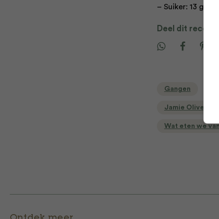
– Suiker: 13 g – Z
Deel dit recept
Gangen
H
Jamie Oliver
Wat eten we va
Ontdek meer