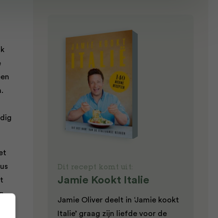
ok
e
een
.
odig
et
aus
Dit recept komt uit:
Jamie Kookt Italie
t
in
Jamie Oliver deelt in ‘Jamie kookt
g
Italie’ graag zijn liefde voor de