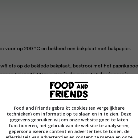
n voor op 200 °C en bekleed een bakplaat met bakpapier.
uwfilets op de beklede bakplaat, bestrooi met het paprikapo
peper. Bak ze 15-20 minuten in de oven, tot de vis gaar is.
lish de schil van de citroenen en snijd het vruchtvlees in partj
m samen met het vrijgekomen sap. Roer de ringetjes lente-
Food and Friends gebruikt cookies (en vergelijkbare
terselie en één eetlepel olijfolie erdoor.
technieken) om informatie op te slaan en in te zien. Deze
gegevens gebruiken wij om onze website goed te laten
functioneren, het gebruik van de website te analyseren,
ous in een andere kom en voeg de rest van de olie toe. Sche
gepersonaliseerde content en advertenties te tonen, de
 water bij tot alle korrels onderstaan, dek af met een bord e
effectiviteit van advertenties en content te meten en onze