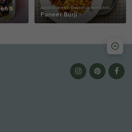
en &
Aziatische en Oosterse recepten
Paneer Burji