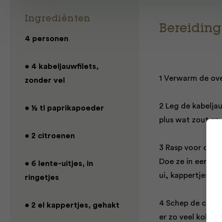
Ingrediënten
Bereiding
4 personen
• 4 kabeljauwfilets,
1 Verwarm de ove
zonder vel
2 Leg de kabelja
• ½ tl paprikapoeder
plus wat zout en 
• 2 citroenen
3 Rasp voor de re
Doe ze in een ko
• 6 lente-uitjes, in
ui, kappertjes, pe
ringetjes
4 Schep de cousc
• 2 el kappertjes, gehakt
er zo veel kokend