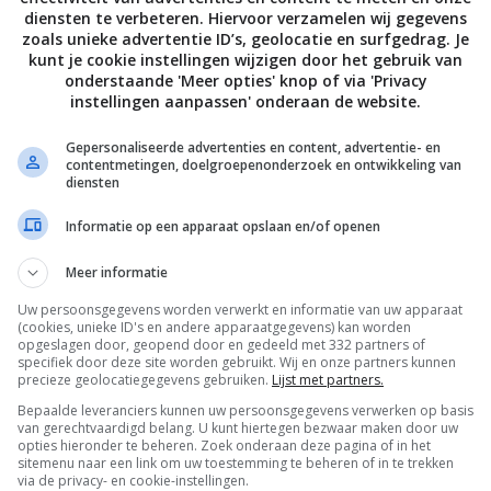
diensten te verbeteren. Hiervoor verzamelen wij gegevens
taan.
zoals unieke advertentie ID’s, geolocatie en surfgedrag. Je
kunt je cookie instellingen wijzigen door het gebruik van
onderstaande 'Meer opties' knop of via 'Privacy
s los met een vork. Verdeel het over 4 diepe borden, leg op
instellingen aanpassen' onderaan de website.
en als laatste een grote eetlepel relish.
Gepersonaliseerde advertenties en content, advertentie- en
contentmetingen, doelgroepenonderzoek en ontwikkeling van
kcal, 8,5 g vet (1,3 g verzadigd), 29,7 g eiwit, 37,8 g
diensten
 g suikers
Informatie op een apparaat opslaan en/of openen
Meer informatie
Bewaar rece
Uw persoonsgegevens worden verwerkt en informatie van uw apparaat
(cookies, unieke ID's en andere apparaatgegevens) kan worden
opgeslagen door, geopend door en gedeeld met 332 partners of
specifiek door deze site worden gebruikt. Wij en onze partners kunnen
precieze geolocatiegegevens gebruiken.
Lijst met partners.
oofdgerecht
Makkelijke recepten
Recepten
Bepaalde leveranciers kunnen uw persoonsgegevens verwerken op basis
van gerechtvaardigd belang. U kunt hiertegen bezwaar maken door uw
elle recepten
Vis
Wat eten we vandaag?
opties hieronder te beheren. Zoek onderaan deze pagina of in het
sitemenu naar een link om uw toestemming te beheren of in te trekken
via de privacy- en cookie-instellingen.