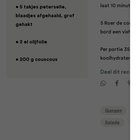
laat 10 minuten s
• 5 takjes peterselie,
blaadjes afgehaald, grof
5 Roer de couscou
gehakt
bord een visfilet 
• 2 el olijfolie
Per portie 353,4 
koolhydraten, 2,6
• 200 g couscous
Deel dit recept
Gangen
H
Salade
Sn