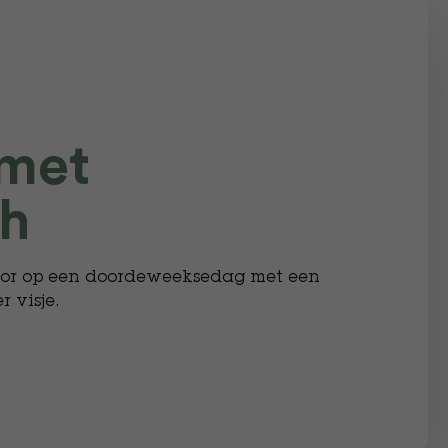
 met
sh
voor op een doordeweeksedag met een
r visje.