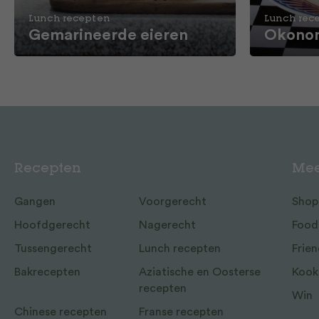
Lunch recepten
Lunch rec
Gemarineerde eieren
Okonom
Recepten
Mee
Gangen
Voorgerecht
Shop
Hoofdgerecht
Nagerecht
Food
Tussengerecht
Lunch recepten
Frien
Bakrecepten
Aziatische en Oosterse
Kook
recepten
Win
Chinese recepten
Franse recepten