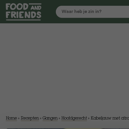
Home
»
Recepten
»
Gangen
»
Hoofdgerecht
»
Kabeljauw met citro