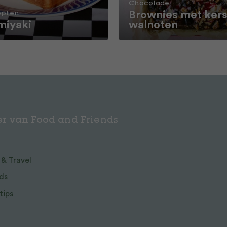
Chocolade
Brownies met kers
epten
iyaki
walnoten
r van Food and Friends
 & Travel
ds
tips