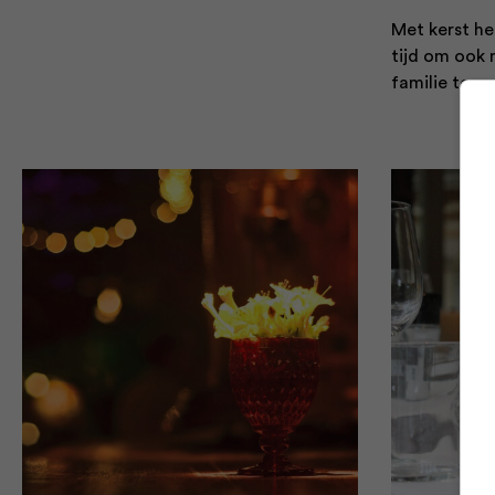
Met kerst he
tijd om ook 
familie te ga