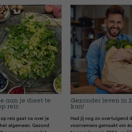
e aan je dieet te
Gezonder leven in 
p reis
kan!
op reis gaat na over je
Had jij nog zo overtuigend
in het algemeen. Gezond
voornemens gemaakt om éc