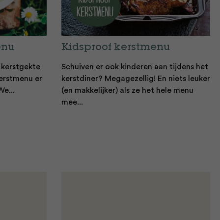
enu
Kidsproof kerstmenu
e kerstgekte
Schuiven er ook kinderen aan tijdens het
kerstmenu er
kerstdiner? Megagezellig! En niets leuker
We...
(en makkelijker) als ze het hele menu
mee...