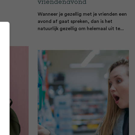
vriendenavond
Wanneer je gezellig met je vrienden een
avond af gaat spreken, dan is het
natuurlijk gezellig om helemaal uit te...