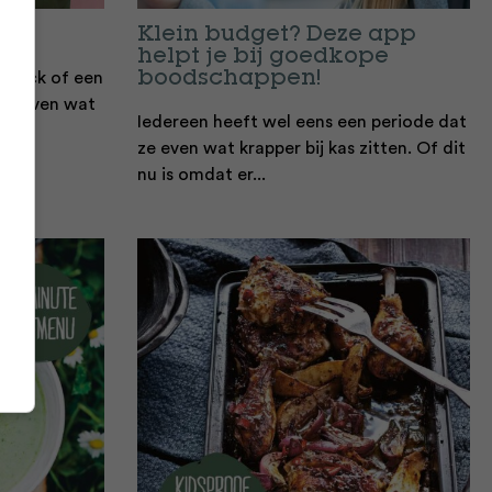
Klein budget? Deze app
helpt je bij goedkope
 snack of een
boodschappen!
s of even wat
Iedereen heeft wel eens een periode dat
ze even wat krapper bij kas zitten. Of dit
nu is omdat er...