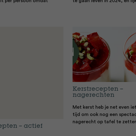
ilt per persoon omdat
te gaan leven in 2024, en lij
Kerstrecepten –
nagerechten
Met kerst heb je net even ie
tijd om ook nog een spectac
nagerecht op tafel te zetten.
epten – actief