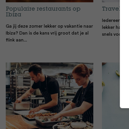
Populaire restaurants op
Travel f
Ibiza
Iedereen hou
Ga jij deze zomer lekker op vakantie naar
lekker hapje 
Ibiza? Dan is de kans vrij groot dat je al
snels voor je 
flink aan...