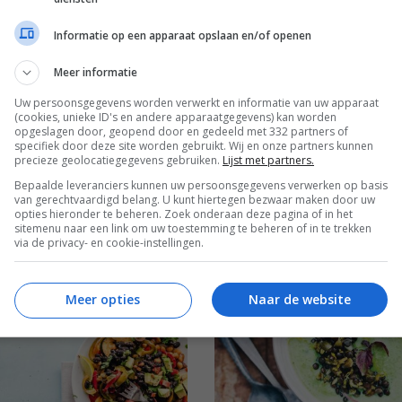
oods
Travel foods
Informatie op een apparaat opslaan en/of openen
dt wel van een snack of een
Iedereen houdt wel van een
Meer informatie
tijdens een reis of even wat
lekker hapje tijdens een rei
Uw persoonsgegevens worden verwerkt en informatie van uw apparaat
op...
snels voor je op...
(cookies, unieke ID's en andere apparaatgegevens) kan worden
opgeslagen door, geopend door en gedeeld met 332 partners of
specifiek door deze site worden gebruikt. Wij en onze partners kunnen
precieze geolocatiegegevens gebruiken.
Lijst met partners.
Bepaalde leveranciers kunnen uw persoonsgegevens verwerken op basis
van gerechtvaardigd belang. U kunt hiertegen bezwaar maken door uw
opties hieronder te beheren. Zoek onderaan deze pagina of in het
sitemenu naar een link om uw toestemming te beheren of in te trekken
via de privacy- en cookie-instellingen.
Meer opties
Naar de website