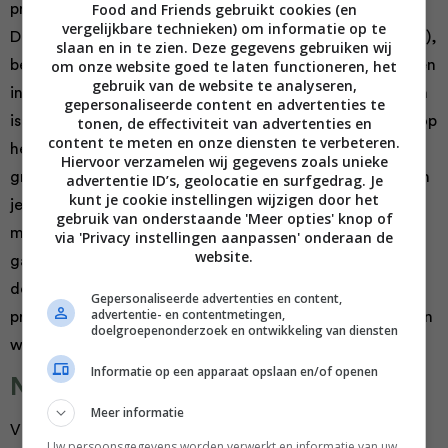
Food and Friends gebruikt cookies (en
prachtig uitzicht, dan is Izakaya een absolute aanrader!
vergelijkbare technieken) om informatie op te
Dit restaurant, dat, net als The Butcher (dat er naast zit),
slaan en in te zien. Deze gegevens gebruiken wij
behoort tot The Entourage Group, heeft ook vestigingen
om onze website goed te laten functioneren, het
gebruik van de website te analyseren,
in Amsterdam en München. De magische locatie op Ibiza
gepersonaliseerde content en advertenties te
is de ideale keuze voor wie een onvergetelijke ervaring op
tonen, de effectiviteit van advertenties en
content te meten en onze diensten te verbeteren.
het eiland zoekt. De buitengewone sushi, de gegrilde
Hiervoor verzamelen wij gegevens zoals unieke
groenten en de iconische madeleines op het menu zullen
advertentie ID’s, geolocatie en surfgedrag. Je
kunt je cookie instellingen wijzigen door het
je zonder twijfel versteld doen staan. Sluit je avond af
gebruik van onderstaande 'Meer opties' knop of
met een van de heerlijke cocktails en we durven te
via 'Privacy instellingen aanpassen' onderaan de
website.
garanderen dat dit niet de laatste keer zal zijn dat je
deze plek bezoekt. Uiteraard hangt hier wel een
Gepersonaliseerde advertenties en content,
advertentie- en contentmetingen,
prijskaartje aan, maar dat is het meer dan waard, kunnen
doelgroepenonderzoek en ontwikkeling van diensten
we je verzekeren.
Informatie op een apparaat opslaan en/of openen
Nassau Beach Club
Meer informatie
Vind je het heerlijk om van strand naar strand te gaan,
Uw persoonsgegevens worden verwerkt en informatie van uw