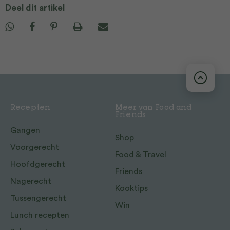
Deel dit artikel
Recepten
Meer van Food and
Friends
Gangen
Shop
Voorgerecht
Food & Travel
Hoofdgerecht
Friends
Nagerecht
Kooktips
Tussengerecht
Win
Lunch recepten