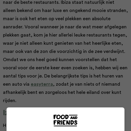
naar de beste restaurants. Ibiza staat natuurlijk niet
alleen bekend om haar luxe en ongekend mooie stranden,
maar is ook het eten op veel plekken een absolute
aanrader. Vooral wanneer je naar de wat meer afgelegen
plekken gaat, kom je hier allerlei leuke restaurants tegen,
waar je niet alleen kunt genieten van het heerlijke eten,
maar ook van de zon die voorzichtig in de zee verdwijnt.
Omdat we ons heel goed kunnen voorstellen dat het
vooral voor de eerste keer even zoeken is, hebben wij een
aantal tips voor je. De belangrijkste tips is het huren van
een auto via
easyterra
, zodat je van niets of niemand
afhankelijk bent en zorgeloos het hele eiland over kunt
rijden.
Izakaya Asian Kitchen & Bar
Houd je niet alleen van lekker eten, maar ook van een