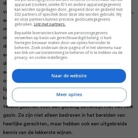
dan is een
auto huren op Ibiza airport
, zodat je direct
apparaat (cookies, unieke ID's en andere apparaatgegevens)
kan worden opgeslagen door, geopend door en gedeeld met
vanaf het vliegveld kunt gaan en staan waar je maar wilt,
332 partners of specifiek door deze site worden gebruikt. Wij
en onze partners kunnen precieze geolocatiegegevens
een absolute aanrader. Dit geeft je ook direct de
gebruiken.
Lijst met partners.
mogelijkheid om naar de verschillende stranden te gaan
Bepaalde leveranciers kunnen uw persoonsgegevens
om daar vervolgens ook een hapje te kunnen eten en
verwerken op basis van gerechtvaardigd belang. U kunt
hiertegen bezwaar maken door uw opties hieronder te
drinken. Nassau Beach Club is er dan eentje van. Deze
beheren. Zoek onderaan deze pagina of in het sitemenu naar
een link om uw toestemming te beheren of in te trekken via de
eetgelegenheid heeft al jarenlang zijn plekje als een van
privacy- en cookie-instellingen.
de meest geliefde bestemmingen op het eiland en dus
een aanrader voor iedereen. Het restaurant ligt aan de
Naar de website
oostkant van Ibiza en geniet van een voortreffelijke
ligging direct aan het strand. Dit maakt het de perfecte
Meer opties
keuze voor een romantisch uitje met je partner, maar
tevens geschikt voor een gezellig samenzijn met het hele
gezin. Ze zijn niet alleen bedreven in het bereiden van
heerlijke gerechten, maar hebben ook een uitgebreide
kennis van de lekkerste wijnen.