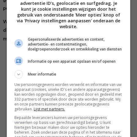
advertentie ID’s, geolocatie en surfgedrag. Je
perfecte aanvulling voor elke keuken!
kunt je cookie instellingen wijzigen door het
gebruik van onderstaande 'Meer opties' knop of
via 'Privacy instellingen aanpassen' onderaan de
Wij selecteerde een aantal van onze favoriete recepten
website.
die je uitstekend in deze
Satisfry Airfryer 9 liter
kan
maken!
Gepersonaliseerde advertenties en content,
advertentie- en contentmetingen,
doelgroepenonderzoek en ontwikkeling van diensten
Informatie op een apparaat opslaan en/of openen
Meer informatie
Uw persoonsgegevens worden verwerkt en informatie van uw
apparaat (cookies, unieke ID's en andere apparaatgegevens)
kan worden opgeslagen door, geopend door en gedeeld met
332 partners of specifiek door deze site worden gebruikt. Wij
en onze partners kunnen precieze geolocatiegegevens
gebruiken.
Lijst met partners.
Bepaalde leveranciers kunnen uw persoonsgegevens
verwerken op basis van gerechtvaardigd belang. U kunt
hiertegen bezwaar maken door uw opties hieronder te
beheren. Zoek onderaan deze pagina of in het sitemenu naar