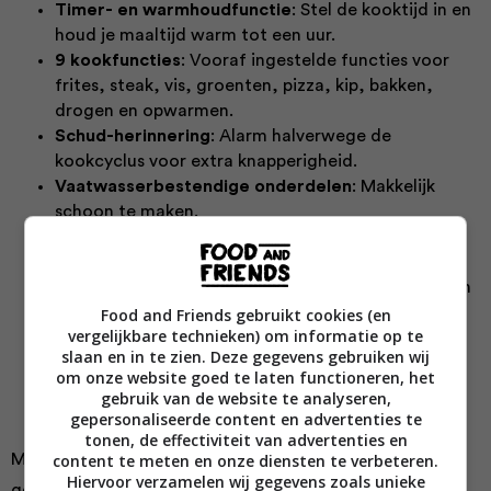
Timer- en warmhoudfunctie
: Stel de kooktijd in en
houd je maaltijd warm tot een uur.
9 kookfuncties
: Vooraf ingestelde functies voor
frites, steak, vis, groenten, pizza, kip, bakken,
drogen en opwarmen.
Schud-herinnering
: Alarm halverwege de
kookcyclus voor extra knapperigheid.
Vaatwasserbestendige onderdelen
: Makkelijk
schoon te maken.
Anti-aanbak crispplaten
: Voor knapperige
resultaten en minder olie.
Energiezuinig
: Tot 43% minder energieverbruik dan
een traditionele oven.
Food and Friends gebruikt cookies (en
vergelijkbare technieken) om informatie op te
Hoog vermogen
: 2800 Watt voor snelle en
slaan en in te zien. Deze gegevens gebruiken wij
efficiënte maaltijdbereiding.
om onze website goed te laten functioneren, het
Stijlvol design
: Champagnekleurige accenten die
gebruik van de website te analyseren,
passen bij elke keukenstijl.
gepersonaliseerde content en advertenties te
tonen, de effectiviteit van advertenties en
content te meten en onze diensten te verbeteren.
Met de Satisfry geniet je van heerlijke, knapperige
Hiervoor verzamelen wij gegevens zoals unieke
gerechten zonder gedoe en met minder vet. Een