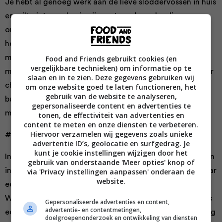
Je hebt al genoeg werk aan de lieve sloddervossen in huis
en wilt niet uren bezig zijn met een broodnodige
onderhoudsbeurt van je koffiemachine. Deze machine
heeft een automatisch reinigingsprogramma dat je
machine van top tot teen schoonmaakt, inclusief het
Food and Friends gebruikt cookies (en
vergelijkbare technieken) om informatie op te
melksysteem dat je heel eenvoudig schoonmaakt zonder
slaan en in te zien. Deze gegevens gebruiken wij
chemische middelen. Haal zelf even een lapje over de
om onze website goed te laten functioneren, het
gebruik van de website te analyseren,
buitenkant – wedden dat je sneller klaar bent dan de
gepersonaliseerde content en advertenties te
machine vanbinnen?
Yes, you win.
tonen, de effectiviteit van advertenties en
content te meten en onze diensten te verbeteren.
Hiervoor verzamelen wij gegevens zoals unieke
#3 Het oog wil wat…
advertentie ID’s, geolocatie en surfgedrag. Je
kunt je cookie instellingen wijzigen door het
In een gelikte keuken mag je koffiemachine niet de doorn
gebruik van onderstaande 'Meer opties' knop of
in het oog zijn. Vrouw dat we zijn gingen we op zoek naar
via 'Privacy instellingen aanpassen' onderaan de
website.
een knap design met pit.
And yes, we found it,
in deze
WMF volautomatische koffiemachine die als extra bonus
Gepersonaliseerde advertenties en content,
advertentie- en contentmetingen,
een geweldige ledverlichting heeft. Zeg nou zelf, hij mag
doelgroepenonderzoek en ontwikkeling van diensten