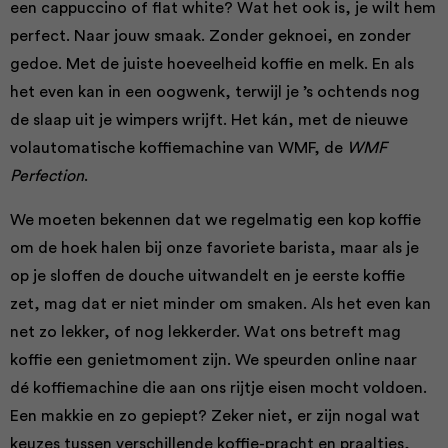
een cappuccino of flat white? Wat het ook is, je wilt hem
perfect. Naar jouw smaak. Zonder geknoei, en zonder
gedoe. Met de juiste hoeveelheid koffie en melk. En als
het even kan in een oogwenk, terwijl je ’s ochtends nog
de slaap uit je wimpers wrijft. Het kán, met de nieuwe
volautomatische koffiemachine van WMF, de
WMF
Perfection
.
We moeten bekennen dat we regelmatig een kop koffie
om de hoek halen bij onze favoriete barista, maar als je
op je sloffen de douche uitwandelt en je eerste koffie
zet, mag dat er niet minder om smaken. Als het even kan
net zo lekker, of nog lekkerder. Wat ons betreft mag
koffie een genietmoment zijn. We speurden online naar
dé koffiemachine die aan ons rijtje eisen mocht voldoen.
Een makkie en zo gepiept? Zeker niet, er zijn nogal wat
keuzes tussen verschillende koffie-pracht en praaltjes,