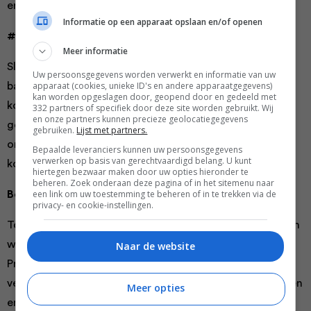
er wezen toch?
Informatie op een apparaat opslaan en/of openen
#4 Stilletjes (g)aan
Meer informatie
Sluip jij altijd op je tenen het huis uit omdat je anders
Uw persoonsgegevens worden verwerkt en informatie van uw
apparaat (cookies, unieke ID's en andere apparaatgegevens)
bang bent iemand wakker te maken? Neem gerust een
kan worden opgeslagen door, geopend door en gedeeld met
kop koffie, want de
WMF Perfection
maakt bijna geen
332 partners of specifiek door deze site worden gebruikt. Wij
en onze partners kunnen precieze geolocatiegegevens
geluid. De uitslapers in huis kunnen zich nog lekker
gebruiken.
Lijst met partners.
omdraaien, terwijl jij als
early bird
geniet van een kop
Bepaalde leveranciers kunnen uw persoonsgegevens
verwerken op basis van gerechtvaardigd belang. U kunt
koffie. Lekker hoor!
hiertegen bezwaar maken door uw opties hieronder te
beheren. Zoek onderaan deze pagina of in het sitemenu naar
een link om uw toestemming te beheren of in te trekken via de
Betrouwbaar merk
privacy- en cookie-instellingen.
Toen we laatst in ons favoriete koffietentje zaten, zagen
we dat zij ook hun koffie schenken uit een WMF
Naar de website
Professional apparaat. We vroegen ernaar en ze
vertelden dat ze er al heel wat jaartjes plezier van hebben
Meer opties
en altijd al met dit merk werken. Wat wij niet wisten, is