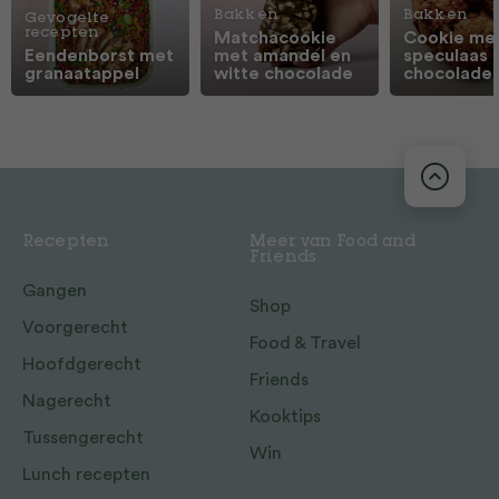
Bakken
Bakken
Gevogelte
recepten
Matchacookie
Cookie me
Eendenborst met
met amandel en
speculaas 
granaatappel
witte chocolade
chocolade
Recepten
Meer van Food and
Friends
Gangen
Shop
Voorgerecht
Food & Travel
Hoofdgerecht
Friends
Nagerecht
Kooktips
Tussengerecht
Win
Lunch recepten