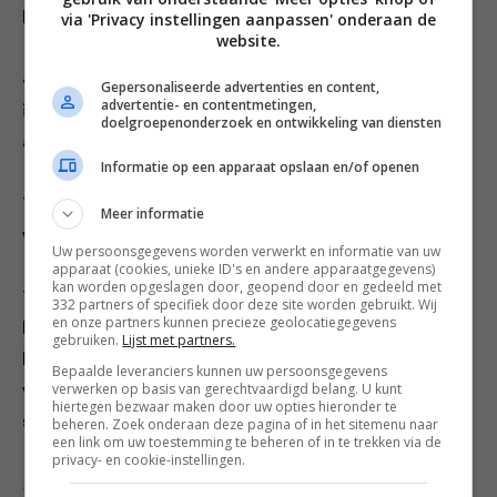
via 'Privacy instellingen aanpassen' onderaan de
kun je opnieuw uitrollen.
website.
4. Bestrijk de koekjes met het losgeklopte ei en bak ze
Gepersonaliseerde advertenties en content,
advertentie- en contentmetingen,
in 15-20 minuten goudbruin en gaar. Laat de koekjes
doelgroepenonderzoek en ontwikkeling van diensten
afkoelen op een rooster.
Informatie op een apparaat opslaan en/of openen
Tip: met poedersuiker in plaats van basterdsuiker
Meer informatie
worden de koekjes nog ‘zanderiger’.
Uw persoonsgegevens worden verwerkt en informatie van uw
apparaat (cookies, unieke ID's en andere apparaatgegevens)
kan worden opgeslagen door, geopend door en gedeeld met
Tip: Je kunt de koekjes extra pit geven door
332 partners of specifiek door deze site worden gebruikt. Wij
en onze partners kunnen precieze geolocatiegegevens
bijvoorbeeld cacaopoeder of speculaaskruiden door
gebruiken.
Lijst met partners.
het deeg te mengen of door ze voor het bakken te
Bepaalde leveranciers kunnen uw persoonsgegevens
verwerken op basis van gerechtvaardigd belang. U kunt
versieren met (gehakte) noten, stemgember of
hiertegen bezwaar maken door uw opties hieronder te
sukade.
beheren. Zoek onderaan deze pagina of in het sitemenu naar
een link om uw toestemming te beheren of in te trekken via de
privacy- en cookie-instellingen.
Dit recept komt uit het boek ‘De Koekjesbijbel’ van