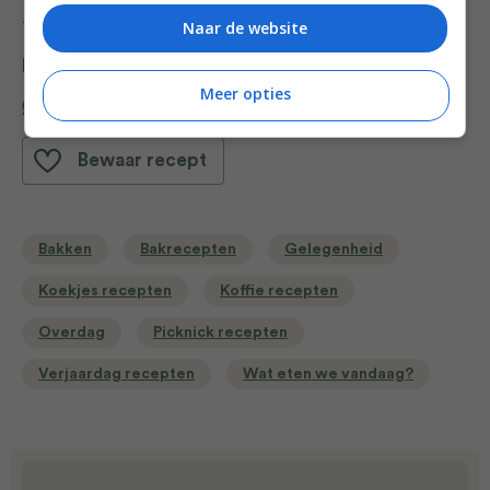
Rutger van den Broek (€29,99, Carrera).
Naar de website
Deel dit recept
Meer opties
Bewaar recept
Bakken
Bakrecepten
Gelegenheid
Koekjes recepten
Koffie recepten
Overdag
Picknick recepten
Verjaardag recepten
Wat eten we vandaag?