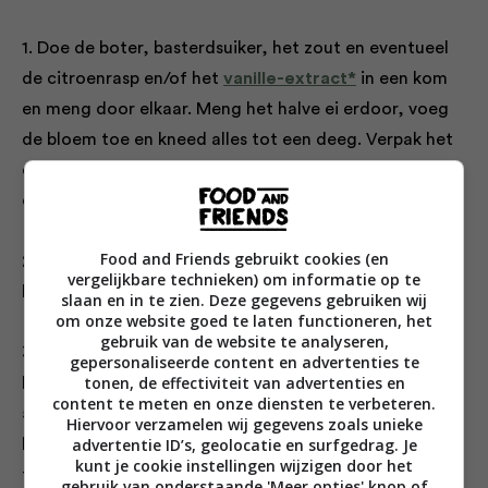
1. Doe de boter, basterdsuiker, het zout en eventueel
de citroenrasp en/of het
vanille-extract*
in een kom
en meng door elkaar. Meng het halve ei erdoor, voeg
de bloem toe en kneed alles tot een deeg. Verpak het
deeg in plasticfolie en laat het minimaal 1 uur rusten in
de koelkast.
Food and Friends gebruikt cookies (en
2. Verwarm de oven voor op 175 °C en bekleed een
vergelijkbare technieken) om informatie op te
bakplaat met bakpapier.
slaan en in te zien. Deze gegevens gebruiken wij
om onze website goed te laten functioneren, het
gebruik van de website te analyseren,
3. Kneed het deeg kort door en rol het op een licht
gepersonaliseerde content en advertenties te
tonen, de effectiviteit van advertenties en
bebloemd werkblad uit tot een dikte van 4-
content te meten en onze diensten te verbeteren.
5 millimeter. Steek of snijd de gewenste
Hiervoor verzamelen wij gegevens zoals unieke
advertentie ID’s, geolocatie en surfgedrag. Je
koekjesvormen uit en leg ze met voldoende
kunt je cookie instellingen wijzigen door het
tussenruimte op de bakplaat. Het deeg dat overblijft
gebruik van onderstaande 'Meer opties' knop of