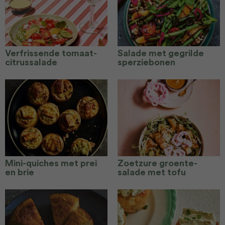
Verfrissende tomaat-
Salade met gegrilde
citrussalade
sperziebonen
Mini-quiches met prei
Zoetzure groente-
en brie
salade met tofu