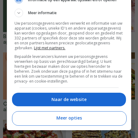
Meer informatie
Uw persoonsgegevens worden verwerkt en informatie van uw
apparaat (cookies, unieke ID's en andere apparaatgegevens)
kan worden opgeslagen door, geopend door en gedeeld met
Broodpudding met
Marmercake met
332 partners of specifiek door deze site worden gebruikt. Wij
appel en rozijnen
chocolade & tahin
en onze partners kunnen precieze geolocatiegegevens
gebruiken.
Lijst met partners.
Bepaalde leveranciers kunnen uw persoonsgegevens
verwerken op basis van gerechtvaardigd belang. U kunt
hiertegen bezwaar maken door uw opties hieronder te
beheren. Zoek onderaan deze pagina of in het sitemenu naar
een link om uw toestemming te beheren of in te trekken via de
privacy- en cookie-instellingen.
Naar de website
Couscous met
Lente-tajine met
abrikozen & amandelen
couscous en abrikozen
Meer opties