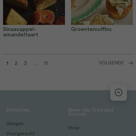
Sinaasappel-
Groentemuffins
amandeltaart
1
2
3
…
11
VOLGENDE
Recepten
Meer van Food and
Friends
Gangen
Shop
Voorgerecht