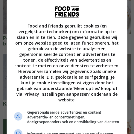
Food and Friends gebruikt cookies (en
vergelijkbare technieken) om informatie op te
slaan en in te zien. Deze gegevens gebruiken wij
Pompoen-aranchini met
Filodeegtaart met
om onze website goed te laten functioneren, het
bonenguacamole
lente-ui en sriracha
gebruik van de website te analyseren,
gepersonaliseerde content en advertenties te
tonen, de effectiviteit van advertenties en
content te meten en onze diensten te verbeteren.
Hiervoor verzamelen wij gegevens zoals unieke
advertentie ID’s, geolocatie en surfgedrag. Je
kunt je cookie instellingen wijzigen door het
gebruik van onderstaande 'Meer opties' knop of
via 'Privacy instellingen aanpassen' onderaan de
website.
Kurkuma falafel
Olijven-noten brood
met tomaat
Gepersonaliseerde advertenties en content,
advertentie- en contentmetingen,
doelgroepenonderzoek en ontwikkeling van diensten
Informatie op een apparaat opslaan en/of openen