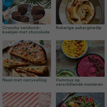
Crunchy sandwich-
Rokerige auberginedip
koekjes met chocolade
Naan met curryvulling
Hummus op
verschillende manieren