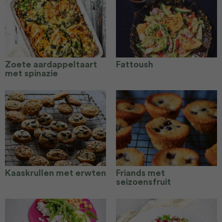
Zoete aardappeltaart
Fattoush
met spinazie
Kaaskrullen met erwten
Friands met
seizoensfruit