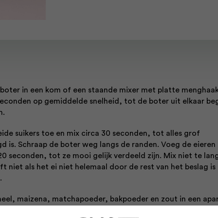
boter in een kom of een staande mixer met platte menghaak
seconden op gemiddelde snelheid, tot de boter uit elkaar be
n.
ide suikers toe en mix circa 30 seconden, tot alles grof
 is. Schraap de boter weg langs de randen. Voeg de eieren
20 seconden, tot ze mooi gelijk verdeeld zijn. Mix niet te lan
t niet als het ei niet helemaal door de rest van het beslag is
.
el, maizena, matchapoeder, bakpoeder en zout in een apa
eg de helft van de droge ingrediënten toe aan het