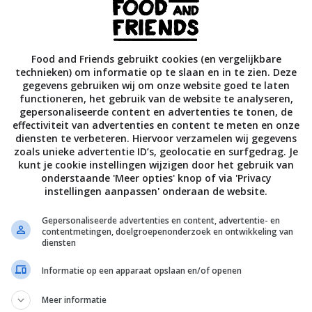
ngsel, mix maximaal 10-14 seconden, voeg de rest toe en
. Schraap de bodem tussendoor schoon.
s laatste de chocolade en 135 gram gehakte amandelen toe
Food and Friends gebruikt cookies (en vergelijkbare
lage snelheid tot de chocolade grof gemengd is met de rest
technieken) om informatie op te slaan en in te zien. Deze
g.
gegevens gebruiken wij om onze website goed te laten
functioneren, het gebruik van de website te analyseren,
gepersonaliseerde content en advertenties te tonen, de
letjes van 75 gram – 1 volle ijsschep of circa 3 eetlepels – to
effectiviteit van advertenties en content te meten en onze
r 15 cookies hebt. Strooi 50 gram gehakte amandelen over 
diensten te verbeteren. Hiervoor verzamelen wij gegevens
druk lichtjes in de balletjes zodat ze blijven zitten (of rol de
zoals unieke advertentie ID’s, geolocatie en surfgedrag. Je
es tussen je handen zodat de amandelen in het deeg belanden
kunt je cookie instellingen wijzigen door het gebruik van
onderstaande 'Meer opties' knop of via 'Privacy
 balletjes in een plastic bakje met deksel of leg op een dienb
instellingen aanpassen' onderaan de website.
afdekt met plasticfolie. Laat minstens 3 uur rusten in de koelk
t liefst tot de volgende dag.
Gepersonaliseerde advertenties en content, advertentie- en
contentmetingen, doelgroepenonderzoek en ontwikkeling van
 de oven voor tot 190 °C (hetelucht), of 210 °C (boven- en
diensten
armte).
Informatie op een apparaat opslaan en/of openen
balletjes met circa 5 centimeter tussenruimte op een bakpla
Meer informatie
 met bakpapier. Bak 9-10 minuten midden in de oven. Gebrui