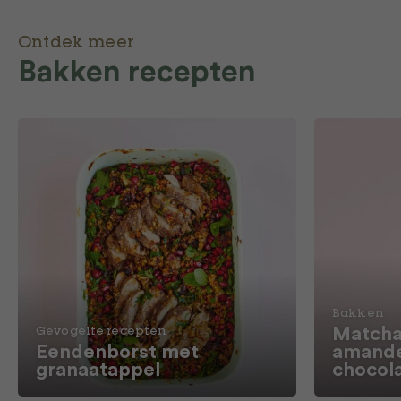
Ontdek meer
Bakken recepten
Bakken
Matcha
Gevogelte recepten
Eendenborst met
amande
granaatappel
chocol