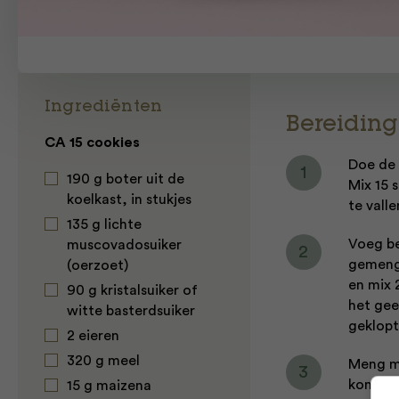
Ingrediënten
Bereiding
CA 15 cookies
Doe de 
190 g boter uit de
Mix 15 
koelkast, in stukjes
te valle
135 g lichte
Voeg be
muscovadosuiker
gemengd
(oerzoet)
en mix 
90 g kristalsuiker of
het geef
witte basterdsuiker
geklopt
2 eieren
320 g meel
Meng me
kom. Vo
15 g maizena