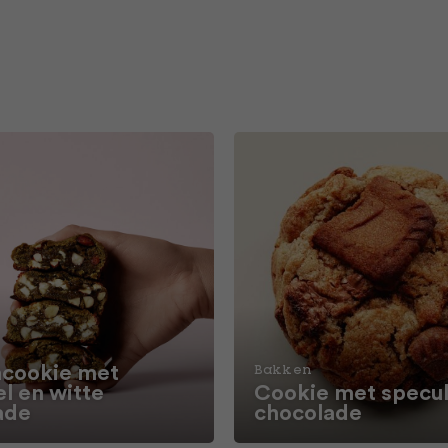
cookie met
Bakken
l en witte
Cookie met specul
ade
chocolade