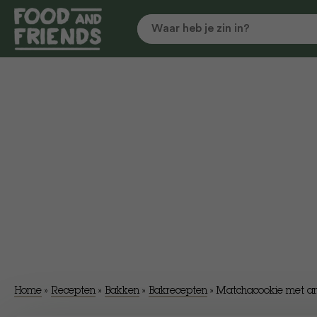
Home
»
Recepten
»
Bakken
»
Bakrecepten
»
Matchacookie met am