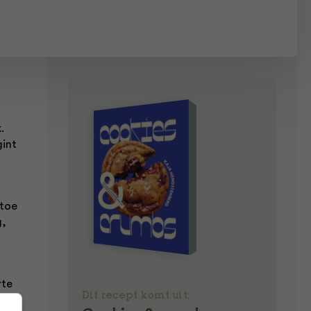
.
gint
 toe
g,
rte
Dit recept komt uit: