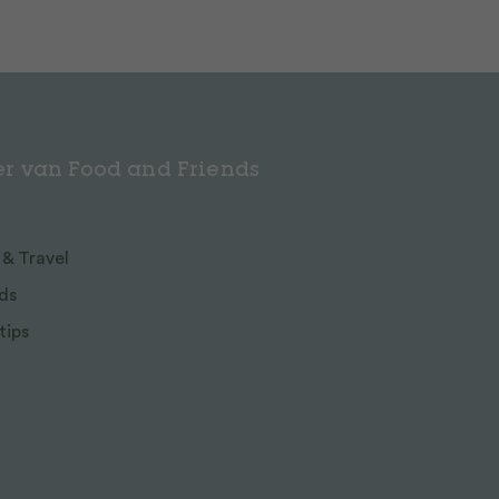
r van Food and Friends
 & Travel
ds
tips