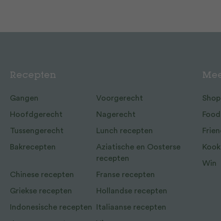
Recepten
Mee
Gangen
Voorgerecht
Shop
Hoofdgerecht
Nagerecht
Food
Tussengerecht
Lunch recepten
Frien
Bakrecepten
Aziatische en Oosterse
Kook
recepten
Win
Chinese recepten
Franse recepten
Griekse recepten
Hollandse recepten
Indonesische recepten
Italiaanse recepten