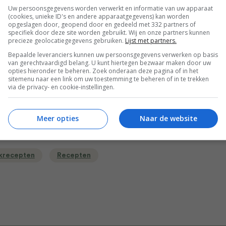
plaat per keer als je geen heteluchtoven hebt. De koekjes zijn
Uw persoonsgegevens worden verwerkt en informatie van uw apparaat
d is wat uitgelopen en gerezen en beginnen vast van vorm t
(cookies, unieke ID's en andere apparaatgegevens) kan worden
opgeslagen door, geopend door en gedeeld met 332 partners of
 De buitenkant is licht vochtig en zonder barsten.
specifiek door deze site worden gebruikt. Wij en onze partners kunnen
precieze geolocatiegegevens gebruiken.
Lijst met partners.
 bakplaat met koekjes uit de oven en laat 5 minuten afkoelen
Bepaalde leveranciers kunnen uw persoonsgegevens verwerken op basis
koekjes dan op een rooster en laat nog minstens 10-15 minut
van gerechtvaardigd belang. U kunt hiertegen bezwaar maken door uw
opties hieronder te beheren. Zoek onderaan deze pagina of in het
sitemenu naar een link om uw toestemming te beheren of in te trekken
via de privacy- en cookie-instellingen.
Bewaar rece
Meer opties
Naar de website
krecepten
Recepten