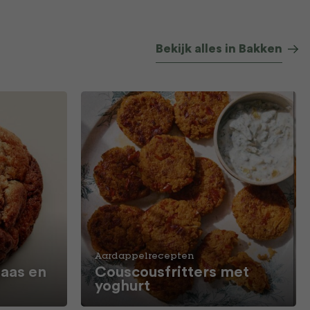
Bekijk alles in Bakken
Aardappelrecepten
aas en
Couscousfritters met
yoghurt