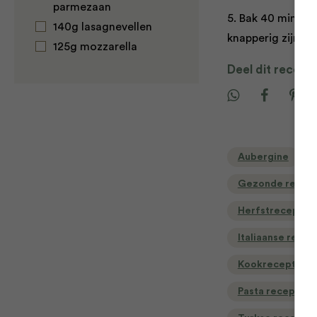
parmezaan
5. Bak 40 minute
140g lasagnevellen
knapperig zijn.
125g mozzarella
Deel dit recept
Aubergine
Gezonde recept
Herfstrecepten
Italiaanse recep
Kookrecepten v
Pasta recepten