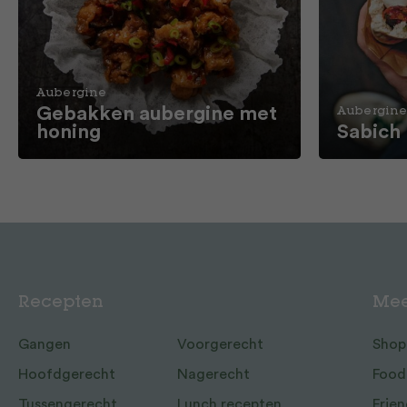
Aubergine
Gebakken aubergine met
Aubergin
honing
Sabich
Recepten
Mee
Gangen
Voorgerecht
Shop
Hoofdgerecht
Nagerecht
Food
Tussengerecht
Lunch recepten
Frien