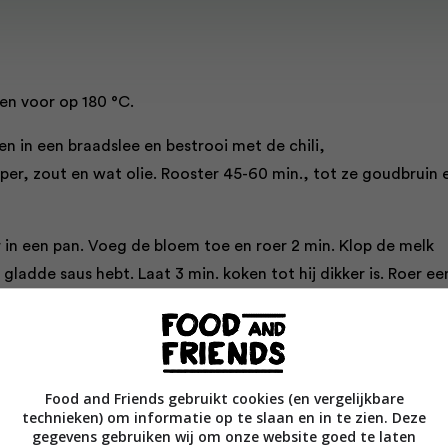
en voor op 180 °C.
n in een braadslee en bestrooi met de chili,
per, zout en wat olie. Rooster 45-60 min., tot ze goudbruin 
 in een pan. Voeg de bloem toe en roer 2 min. Klop de melk
 gladde saus hebt. Laat 3 min. koken tot hij dikker is. Roer ee
rmezaan erdoor.
e van de saus in een ovenschaal van 20×30 cm. Verdeel de hel
de groenten, een kwart van de parmezaan en de helft van d
Food and Friends gebruikt cookies (en vergelijkbare
rhaal dit en eindig met de saus en de overgebleven parmezaa
technieken) om informatie op te slaan en in te zien. Deze
zarella.
gegevens gebruiken wij om onze website goed te laten