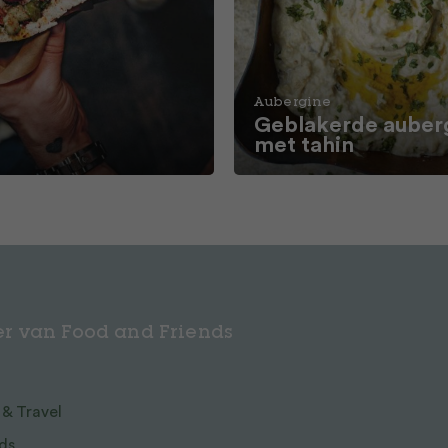
Aubergine
Geblakerde auber
e
met tahin
r van Food and Friends
 & Travel
ds