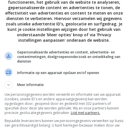
functioneren, het gebruik van de website te analyseren,
gepersonaliseerde content en advertenties te tonen, de
n in de oven, tot de bovenkant goudbruin is en de randen
effectiviteit van advertenties en content te meten en onze
diensten te verbeteren. Hiervoor verzamelen wij gegevens
zoals unieke advertentie ID’s, geolocatie en surfgedrag. Je
kunt je cookie instellingen wijzigen door het gebruik van
onderstaande 'Meer opties' knop of via 'Privacy
Bewaar rece
instellingen aanpassen' onderaan de website.
Gepersonaliseerde advertenties en content, advertentie- en
contentmetingen, doelgroepenonderzoek en ontwikkeling van
diensten
Bewuste keuzes
Gangen
Informatie op een apparaat opslaan en/of openen
en voor kinderen
Griekse recepten
Groente recepte
Meer informatie
Hoofdgerecht
Hoofdgerechten voor kinderen
Uw persoonsgegevens worden verwerkt en informatie van uw apparaat
ten
Kaas
Keukens
Kinderrecepten
(cookies, unieke ID's en andere apparaatgegevens) kan worden
opgeslagen door, geopend door en gedeeld met 332 partners of
oor kinderen
Meatless Monday
Ovengerechten
specifiek door deze site worden gebruikt. Wij en onze partners kunnen
precieze geolocatiegegevens gebruiken.
Lijst met partners.
Recept van de dag
Recepten
Seizoen
Bepaalde leveranciers kunnen uw persoonsgegevens verwerken op basis
van gerechtvaardigd belang. U kunt hiertegen bezwaar maken door uw