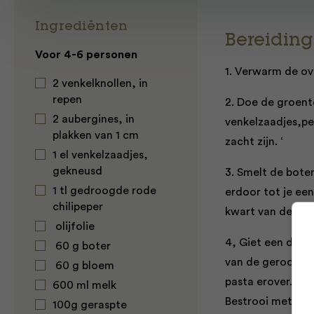
Ingrediënten
Bereiding
Voor 4-6 personen
1. Verwarm de ov
2
venkelknollen
, in
repen
2. Doe de groente
2
aubergines
, in
venkelzaadjes,pe
plakken van 1 cm
zacht zijn. ‘
1 el venkelzaadjes,
gekneusd
3. Smelt de boter
1 tl gedroogde rode
erdoor tot je een
chilipeper
kwart van de pa
olijfolie
4, Giet een derd
60 g boter
van de gerooster
60 g bloem
pasta erover. He
600 ml melk
Bestrooi met moz
100g geraspte