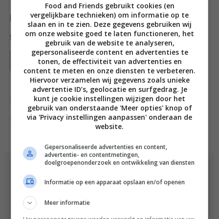
Food and Friends gebruikt cookies (en
vergelijkbare technieken) om informatie op te
Deel dit recept
slaan en in te zien. Deze gegevens gebruiken wij
om onze website goed te laten functioneren, het
gebruik van de website te analyseren,
gepersonaliseerde content en advertenties te
Bewaar recept
tonen, de effectiviteit van advertenties en
content te meten en onze diensten te verbeteren.
Hiervoor verzamelen wij gegevens zoals unieke
advertentie ID’s, geolocatie en surfgedrag. Je
kunt je cookie instellingen wijzigen door het
Bakken
Bakrecepten
Gelegenheid
gebruik van onderstaande 'Meer opties' knop of
via 'Privacy instellingen aanpassen' onderaan de
Sinterklaas recepten
website.
Gepersonaliseerde advertenties en content,
advertentie- en contentmetingen,
doelgroepenonderzoek en ontwikkeling van diensten
Dit recept komt uit:
Strooigoed
Informatie op een apparaat opslaan en/of openen
Sta jij ook ieder jaar rond
Meer informatie
sinterklaas met de kids