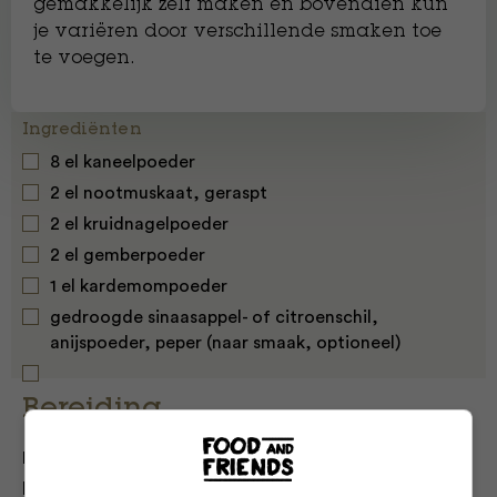
gemakkelijk zelf maken en bovendien kun
je variëren door verschillende smaken toe
te voegen.
Ingrediënten
8 el kaneelpoeder
2 el nootmuskaat, geraspt
2 el kruidnagelpoeder
2 el gemberpoeder
1 el kardemompoeder
gedroogde sinaasappel- of citroenschil,
anijspoeder, peper (naar smaak, optioneel)
Bereiding
Meng alle ingrediënten door elkaar en gebruik het
bijvoorbeeld voor
gevuld speculaas.