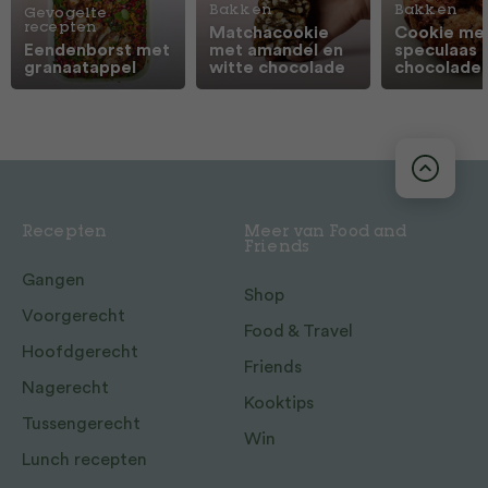
Bakken
Bakken
Gevogelte
recepten
Matchacookie
Cookie me
Eendenborst met
met amandel en
speculaas 
granaatappel
witte chocolade
chocolade
Recepten
Meer van Food and
Friends
Gangen
Shop
Voorgerecht
Food & Travel
Hoofdgerecht
Friends
Nagerecht
Kooktips
Tussengerecht
Win
Lunch recepten