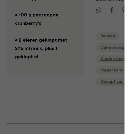
• 100 g gedroogde
cranberry’s
Bakken
Ba
• 2 eieren geklopt met
Cake recepten
275 ml melk, plus 1
geklopt ei
Kinderrecepten
Nagerecht
Recept van de d