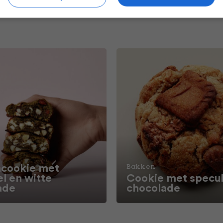
cookie met
Bakken
l en witte
Cookie met specul
ade
chocolade