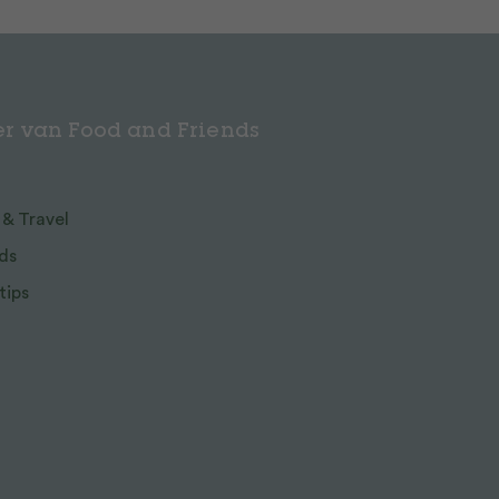
r van Food and Friends
 & Travel
ds
tips