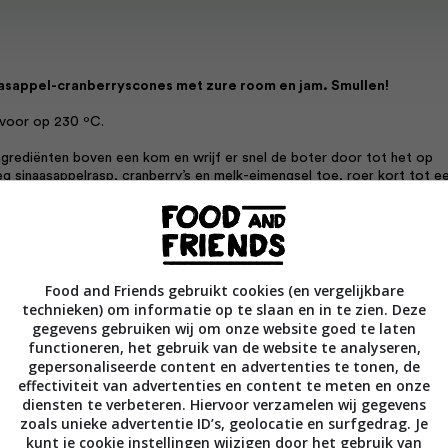
asappel-cranberryscones met zure room en jam. Smullen!
 voor op 230 ºC.
ingrediënten boven een kom en wrijf er snel de boter door tot het op
eg sinaasappelrasp, cranberry’s en melk-eimengsel toe, roer kort tot e
 op bebloemd werkvlak tot 3 cm dikte.
glas rondjes uit en leg die op een bakplaat. Bestrijk ze met
Food and Friends gebruikt cookies (en vergelijkbare
technieken) om informatie op te slaan en in te zien. Deze
n bestrooi met kristalsuiker.
gegevens gebruiken wij om onze website goed te laten
functioneren, het gebruik van de website te analyseren,
gepersonaliseerde content en advertenties te tonen, de
 in 12 minuten gaar en goudbruin. Laat ze afkoelen op een
effectiviteit van advertenties en content te meten en onze
diensten te verbeteren. Hiervoor verzamelen wij gegevens
zoals unieke advertentie ID’s, geolocatie en surfgedrag. Je
kunt je cookie instellingen wijzigen door het gebruik van