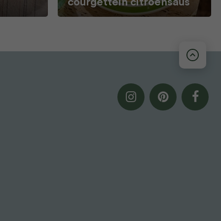
courgettein citroensaus