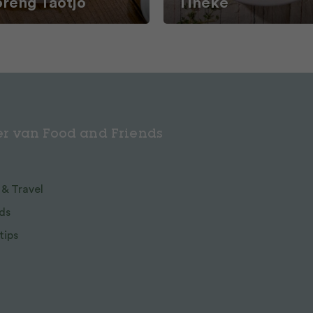
oreng Taotjo
Tineke
r van Food and Friends
 & Travel
ds
tips