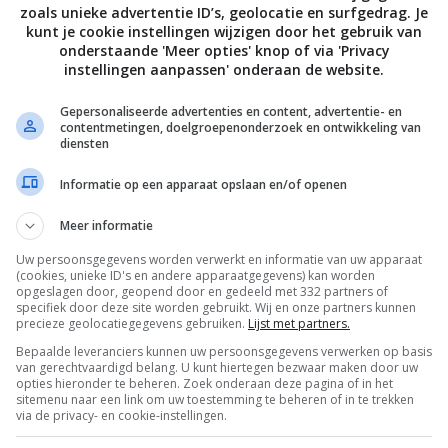
zoals unieke advertentie ID’s, geolocatie en surfgedrag. Je
kunt je cookie instellingen wijzigen door het gebruik van
onderstaande 'Meer opties' knop of via 'Privacy
Bewaar rece
instellingen aanpassen' onderaan de website.
Gepersonaliseerde advertenties en content, advertentie- en
contentmetingen, doelgroepenonderzoek en ontwikkeling van
diensten
en
Recept van de dag
Recepten
Rundvlees
Informatie op een apparaat opslaan en/of openen
 eten we vandaag?
Wokrecepten
Meer informatie
Uw persoonsgegevens worden verwerkt en informatie van uw apparaat
(cookies, unieke ID's en andere apparaatgegevens) kan worden
opgeslagen door, geopend door en gedeeld met 332 partners of
specifiek door deze site worden gebruikt. Wij en onze partners kunnen
precieze geolocatiegegevens gebruiken.
Lijst met partners.
Bepaalde leveranciers kunnen uw persoonsgegevens verwerken op basis
van gerechtvaardigd belang. U kunt hiertegen bezwaar maken door uw
opties hieronder te beheren. Zoek onderaan deze pagina of in het
sitemenu naar een link om uw toestemming te beheren of in te trekken
via de privacy- en cookie-instellingen.