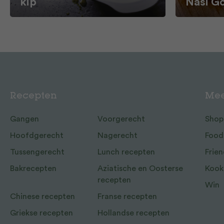
kip
Nasi G
Recepten
Mee
Gangen
Voorgerecht
Shop
Hoofdgerecht
Nagerecht
Food
Tussengerecht
Lunch recepten
Frien
Bakrecepten
Aziatische en Oosterse
Kook
recepten
Win
Chinese recepten
Franse recepten
Griekse recepten
Hollandse recepten