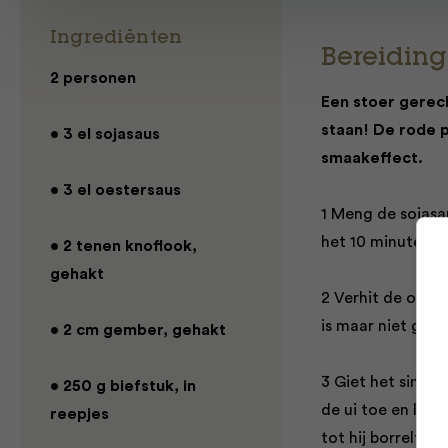
Ingrediënten
Bereiding
2 personen
Een stoer gerech
staan! De rode 
• 3 el sojasaus
smaakeffect.
• 3 el oestersaus
1 Meng de sojasa
het 10 minuten m
• 2 tenen knoflook,
gehakt
2 Verhit de olie 
is maar niet gaar
• 2 cm gember, gehakt
3 Giet het sinaas
• 250 g biefstuk, in
de ui toe en laa
reepjes
tot hij borrelt. 