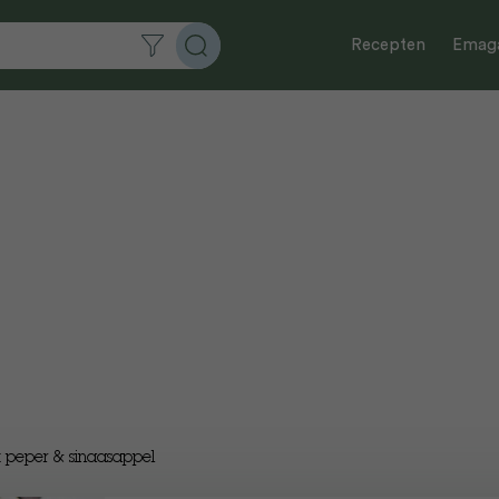
Recepten
Emaga
 peper & sinaasappel