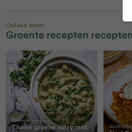
Ontdek meer
Groente recepten recepte
Groente recepten
Thaise groene curry met
Aziatische