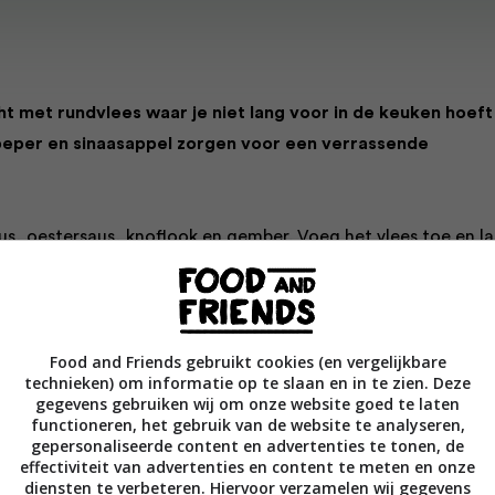
t met rundvlees waar je niet lang voor in de keuken hoeft
peper en sinaasappel zorgen voor een verrassende
us, oestersaus, knoflook en gember. Voeg het vlees toe en la
arineren.
in een pan op hoog vuur en bak het vlees 2 minuten, tot het br
. Schep het op een bord.
Food and Friends gebruikt cookies (en vergelijkbare
technieken) om informatie op te slaan en in te zien. Deze
gegevens gebruiken wij om onze website goed te laten
appelsap bij de marinade. Bak de bimi en paprika 2 minuten. 
functioneren, het gebruik van de website te analyseren,
gepersonaliseerde content en advertenties te tonen, de
t alles nog 1 minuutje bakken. Roer de marinade erdoor en wa
effectiviteit van advertenties en content te meten en onze
Voeg het vlees toe, roer het erdoor en serveer.
diensten te verbeteren. Hiervoor verzamelen wij gegevens