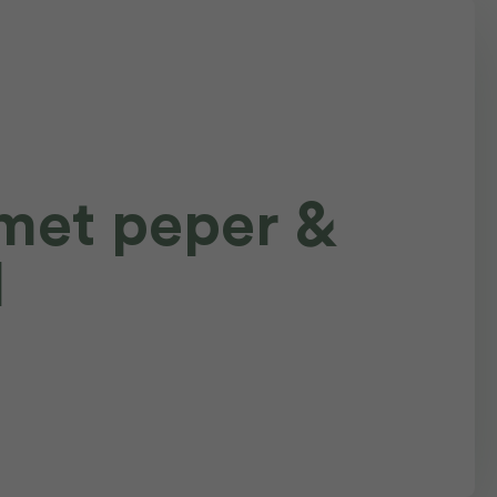
met peper &
l