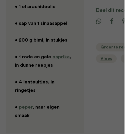
• 1 el arachideolie
Deel dit recept
• sap van 1 sinaasappel
• 200 g bimi, in stukjes
Groente recept
• 1 rode en gele
paprika
,
Vlees
Wat
in dunne reepjes
• 4 lenteuitjes, in
ringetjes
•
peper
, naar eigen
smaak