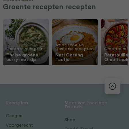
Ontdek meer
Groente recepten recepten
Aziatische en
Groente recepten
Oosterse recepten
Groente re
Thaise groene
Nasi Goreng
Ratatouille
curry met kip
Taotjo
Oma Tinek
Recepten
Meer van Food and
Friends
Gangen
Shop
Voorgerecht