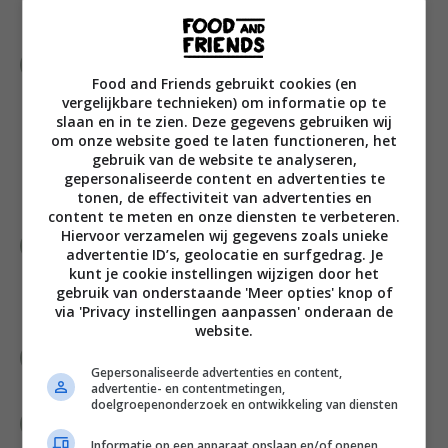
op smaak met zout en peper.
Verdeel de tomatensaus gelijkmatig over de
Food and Friends gebruikt cookies (en
bodem van de ovenschaal. Leg vervolgens de
vergelijkbare technieken) om informatie op te
plakjes aubergine, courgette en tomaat om en
slaan en in te zien. Deze gegevens gebruiken wij
om dakpansgewijs in de schaal, in rijen of in een
om onze website goed te laten functioneren, het
spiraalvormig patroon, afhankelijk van de vorm
gebruik van de website te analyseren,
van je ovenschaal. Ga door tot de schaal gevuld
gepersonaliseerde content en advertenties te
tonen, de effectiviteit van advertenties en
is.
content te meten en onze diensten te verbeteren.
Hiervoor verzamelen wij gegevens zoals unieke
Besprenkel de groenten met de olijfolie en
advertentie ID’s, geolocatie en surfgedrag. Je
bestrooi met de tijm en zout en peper. Dek de
kunt je cookie instellingen wijzigen door het
schotel af met aluminiumfolie, zodat de
gebruik van onderstaande 'Meer opties' knop of
via 'Privacy instellingen aanpassen' onderaan de
groenten niet uitdrogen tijdens het bakken.
website.
Bak de ratatouille 35-45 minuten in het midden
Gepersonaliseerde advertenties en content,
van de oven, of tot de groenten beetgaar zijn.
advertentie- en contentmetingen,
doelgroepenonderzoek en ontwikkeling van diensten
Serveer de ratatouille warm.
Informatie op een apparaat opslaan en/of openen