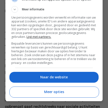
Tip: Lekker met wat (plantaardige) geraspte
Meer informatie
Parmezaanse kaas.
Uw persoonsgegevens worden verwerkt en informatie van uw
apparaat (cookies, unieke ID's en andere apparaatgegevens)
Fotocredits: Saskia Lelieveld
kan worden opgeslagen door, geopend door en gedeeld met
332 partners of specifiek door deze site worden gebruikt. Wij
Oma’s ovengerechten is gemaakt door Stichting
en onze partners kunnen precieze geolocatiegegevens
gebruiken.
Lijst met partners.
Oma’s Soep. Bij
Stichting Oma’s Soep
draait alles om
Bepaalde leveranciers kunnen uw persoonsgegevens
verbinding. Jongeren en ouderen komen wekelijks
verwerken op basis van gerechtvaardigd belang. U kunt
hiertegen bezwaar maken door uw opties hieronder te
samen om soep te maken, verhalen te delen en
beheren. Zoek onderaan deze pagina of in het sitemenu naar
een link om uw toestemming te beheren of in te trekken via de
eenzaamheid tegen te gaan. Wat begon als een
privacy- en cookie-instellingen.
kleinschalig initiatief is uitgegroeid tot een landelijke
beweging met duizenden ontmoetingen per
Naar de website
jaar. Naast de gezellige kookdagen organiseert de
stichting ook creatieve evenementen zoals
Disco
Meer opties
Ballen Bingo
en het
Pop-up Speeddate Restaurant
.
En wist je dat ze ook heerlijke soepen verkopen? De
opbrengst gaat rechtstreeks naar sociale activiteiten