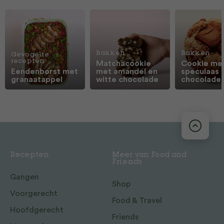
Bakken
Bakken
Gevogelte
recepten
Matchacookie
Cookie me
Eendenborst met
met amandel en
speculaas 
granaatappel
witte chocolade
chocolade
Recepten
Meer van Food and
Friends
Gangen
Shop
Voorgerecht
Food & Travel
Hoofdgerecht
Friends