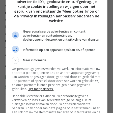
advertentie ID’s, geolocatie en surfgedrag. Je
onderkant niet meer rauw is. Als je de quiches niet
kunt je cookie instellingen wijzigen door het
gebruik van onderstaande 'Meer opties' knop of
meteen wilt eten en pas later wilt opwarmen, bak ze
via 'Privacy instellingen aanpassen' onderaan de
dan niet te lang, aangezien ze bij het opwarmen weer
website.
in de oven gaan en anders erg droog worden. Als je
Gepersonaliseerde advertenties en content,
een grotere quiche maakt, moet je hem ongeveer een
advertentie- en contentmetingen,
doelgroepenonderzoek en ontwikkeling van diensten
uur bakken tot de onderkant gaar is. Mocht de quiche
tijdens het bakken te hard gaan aan de bovenkant, bak
Informatie op een apparaat opslaan en/of openen
dan verder op 150 of 160 °C.
Meer informatie
8. Laat de quiches afkoelen en haal de ringen eraf.
Uw persoonsgegevens worden verwerkt en informatie van uw
apparaat (cookies, unieke ID's en andere apparaatgegevens)
kan worden opgeslagen door, geopend door en gedeeld met
Deel dit recept
332 partners of specifiek door deze site worden gebruikt. Wij
en onze partners kunnen precieze geolocatiegegevens
gebruiken.
Lijst met partners.
Bepaalde leveranciers kunnen uw persoonsgegevens
Bewaar recept
verwerken op basis van gerechtvaardigd belang. U kunt
hiertegen bezwaar maken door uw opties hieronder te
beheren. Zoek onderaan deze pagina of in het sitemenu naar
een link om uw toestemming te beheren of in te trekken via de