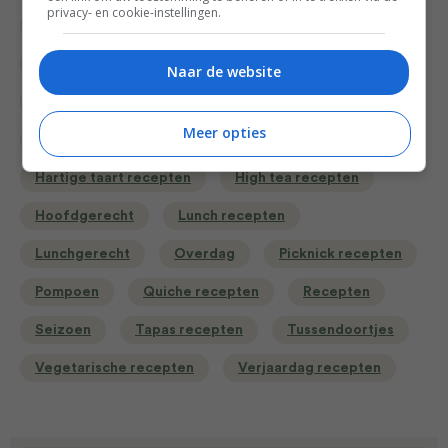
privacy- en cookie-instellingen.
Bakken
Bakrecepten
Bewuste keuzes
Bijgerecht
Borrel recepten
Naar de website
Borrelhapjes recepten
Brunch recepten
Meer opties
Gangen
Gelegenheid
Hartige taart recepten
High tea recepten
Hoofdgerecht
Lunch recepten
Lunchgerecht
Overdag
Picknick recepten
Pompoen
Quiche recepten
Recepten
Seizoen
Tapas recepten
Tussendoortjes
Vegetarische recepten
Verjaardag recepten