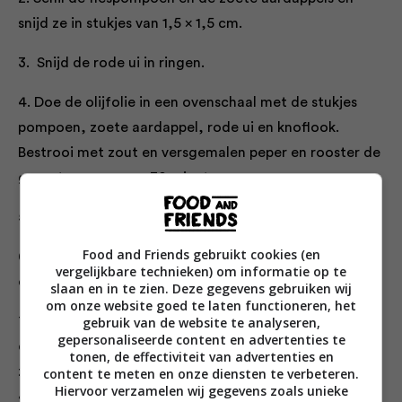
snijd ze in stukjes van 1,5 × 1,5 cm.
3. Snijd de rode ui in ringen.
4. Doe de olijfolie in een ovenschaal met de stukjes
pompoen, zoete aardappel, rode ui en knoﬂook.
Bestrooi met zout en versgemalen peper en rooster de
groenten ongeveer 30 minuten.
5. Breng op smaak met kaneel en nootmuskaat.
Food and Friends gebruikt cookies (en
6. Breek de kastanjes in stukjes, hak de hazelnoten ﬁjn
vergelijkbare technieken) om informatie op te
en meng ze door de groenten.
slaan en in te zien. Deze gegevens gebruiken wij
om onze website goed te laten functioneren, het
7. Vul de quiches met de groenten en giet de
gebruik van de website te analyseren,
gepersonaliseerde content en advertenties te
quichesaus tot 5 mm onder de rand, want het deeg
tonen, de effectiviteit van advertenties en
zakt tijdens het bakken een beetje. Bak ze in ongeveer
content te meten en onze diensten te verbeteren.
Hiervoor verzamelen wij gegevens zoals unieke
40 minuten gaar. Ze zijn gaar als het deeg aan de