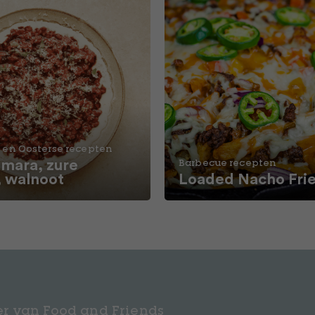
 en Oosterse recepten
ara, zure
Barbecue recepten
, walnoot
Loaded Nacho Fri
r van Food and Friends