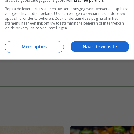
precieze geolocatiegegevens gebruiken.
Lijst met partners.
Bepaalde leveranciers kunnen uw persoonsgegevens verwerken op basis
van gerechtvaardigd belang. U kunt hiertegen bezwaar maken door uw
opties hieronder te beheren. Zoek onderaan deze pagina of in het
Comfort Food
Comfort Food recepten
sitemenu naar een link om uw toestemming te beheren of in te trekken
via de privacy- en cookie-instellingen.
Picknick recepten
Recepten
Tapas recepten
Meer opties
Naar de website