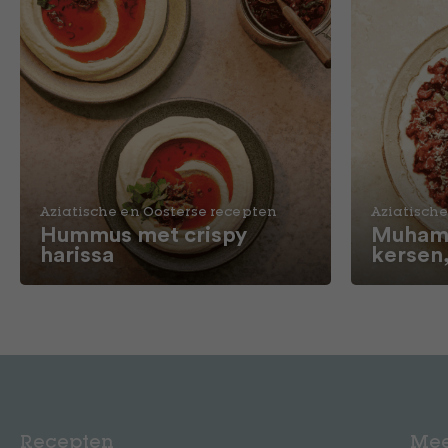
Aziatische en Oosterse recepten
Aziatische
Hummus met crispy
Muhamm
harissa
kersen
Recepten
Mee