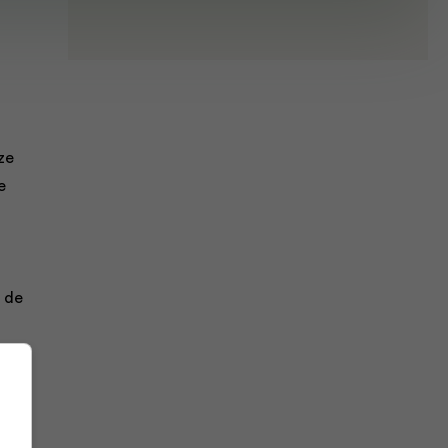
ze
e
t de
den.
het