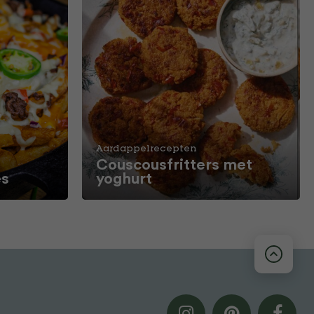
Aardappelrecepten
Couscousfritters met
es
yoghurt