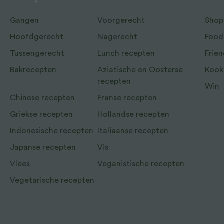
Gangen
Voorgerecht
Shop
Hoofdgerecht
Nagerecht
Food
Tussengerecht
Lunch recepten
Frien
Bakrecepten
Aziatische en Oosterse
Kook
recepten
Win
Chinese recepten
Franse recepten
Griekse recepten
Hollandse recepten
Indonesische recepten
Italiaanse recepten
Japanse recepten
Vis
Vlees
Veganistische recepten
Vegetarische recepten