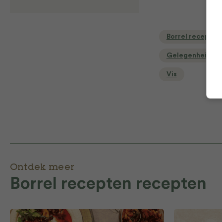
Borrel recepten
Gelegenheid
Vis
Ontdek meer
Borrel recepten recepten