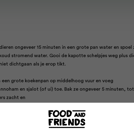
dieren ongeveer 15 minuten in een grote pan water en spoel 
koud stromend water. Gooi de kapotte schelpjes weg plus di
niet dichtgaan als je erop tikt.
 in een grote koekenpan op middelhoog vuur en voeg
nnoham en sjalot (of ui) toe. Bak ze ongeveer 5 minuten, to
ers zacht en
en het paprikapoeder toe en verhit alles ongeveer 20 secon
 de sherry erbij en houd voorzichtig een vlam bij de pan om 