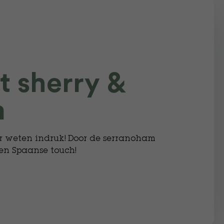
t sherry &
m
er weten indruk! Door de serranoham
een Spaanse touch!