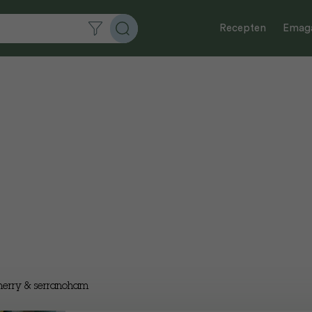
Recepten
Emaga
herry & serranoham