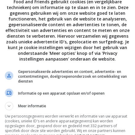
Food and Friends gebruikt cookies (en vergelijkbare
laat je de alcohol verdampen ‒ wil je het niet flamberen, ver
technieken) om informatie op te slaan en in te zien. Deze
gegevens gebruiken wij om onze website goed te laten
minuut mee zodat de alcohol alsnog vervliegt.
functioneren, het gebruik van de website te analyseren,
gepersonaliseerde content en advertenties te tonen, de
effectiviteit van advertenties en content te meten en onze
en toe, draai het vuur hoog en schud een paar keer goed
diensten te verbeteren. Hiervoor verzamelen wij gegevens
rooi met wat grof gemalen zwarte peper.
zoals unieke advertentie ID’s, geolocatie en surfgedrag. Je
kunt je cookie instellingen wijzigen door het gebruik van
onderstaande 'Meer opties' knop of via 'Privacy
 op de pan, stoom de schelpdieren 2–3 minuten of tot ze op
instellingen aanpassen' onderaan de website.
schelpjes die niet geopend zijn weg. Neem de pan van het vuu
Gepersonaliseerde advertenties en content, advertentie- en
e door de schelpen. Geef er wat vers (stok)brood bij om de s
contentmetingen, doelgroepenonderzoek en ontwikkeling van
diensten
Informatie op een apparaat opslaan en/of openen
al, 29 g vet (4 g verzadigd), 40 g eiwit, 9 g koolhydraten, 1 
Meer informatie
Uw persoonsgegevens worden verwerkt en informatie van uw apparaat
(cookies, unieke ID's en andere apparaatgegevens) kan worden
opgeslagen door, geopend door en gedeeld met 332 partners of
Bewaar rece
specifiek door deze site worden gebruikt. Wij en onze partners kunnen