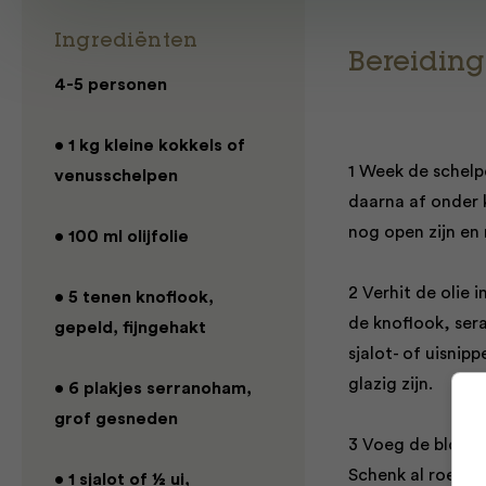
Ingrediënten
Bereiding
4-5 personen
• 1 kg kleine kokkels of
1 Week de schelp
venusschelpen
daarna af onder 
nog open zijn en 
• 100 ml olijfolie
2 Verhit de olie
• 5 tenen knoflook,
de knoflook, sera
gepeld, fijngehakt
sjalot- of uisnipp
glazig zijn.
• 6 plakjes serranoham,
grof gesneden
3 Voeg de bloem 
Schenk al roerend
• 1 sjalot of ½ ui,