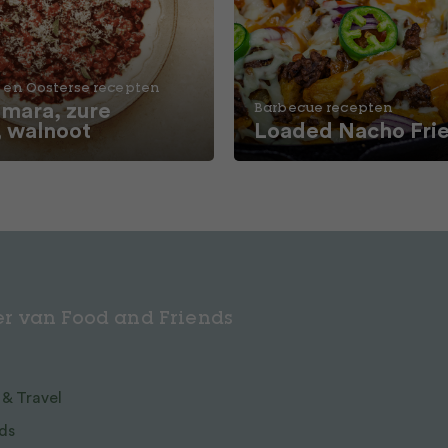
 en Oosterse recepten
ara, zure
Barbecue recepten
, walnoot
Loaded Nacho Fri
r van Food and Friends
 & Travel
ds