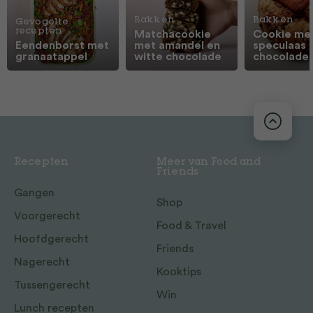
Bakken
Bakken
Gevogelte
recepten
Matchacookie
Cookie me
Eendenborst met
met amandel en
speculaas 
granaatappel
witte chocolade
chocolade
Recepten
Meer van Food and
Friends
Gangen
Shop
Voorgerecht
Food & Travel
Hoofdgerecht
Friends
Nagerecht
Kooktips
Tussengerecht
Win
Lunch recepten