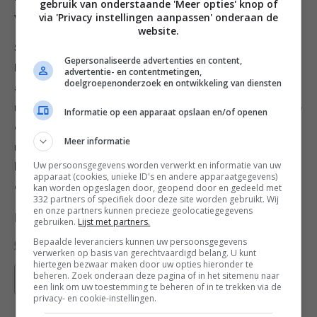
gebruik van onderstaande 'Meer opties' knop of
via 'Privacy instellingen aanpassen' onderaan de
werkblad tot een dunne lap van ca. 2 mm dik.
website.
Steek er met de koekjesuitsteker twintig cirkels uit.
Gepersonaliseerde advertenties en content,
Leg de helft op de bakplaat en leg de
advertentie- en contentmetingen,
doelgroepenonderzoek en ontwikkeling van diensten
amandelspijsballetjes erop. Maak de deegcirkels
rondom wat vochtig met een kwastje en leg de andere
Informatie op een apparaat opslaan en/of openen
deegcirkels er precies op. Druk rondom aan en garneer
Meer informatie
met de amandelen. Bestrijk de koeken met de rest van
Uw persoonsgegevens worden verwerkt en informatie van uw
het losgeklopte ei en bak ze in ca. 15 minuten
apparaat (cookies, unieke ID's en andere apparaatgegevens)
donkerbruin en gaar.
kan worden opgeslagen door, geopend door en gedeeld met
332 partners of specifiek door deze site worden gebruikt. Wij
en onze partners kunnen precieze geolocatiegegevens
Deel dit recept
gebruiken.
Lijst met partners.
Bepaalde leveranciers kunnen uw persoonsgegevens
verwerken op basis van gerechtvaardigd belang. U kunt
hiertegen bezwaar maken door uw opties hieronder te
beheren. Zoek onderaan deze pagina of in het sitemenu naar
Bewaar recept
een link om uw toestemming te beheren of in te trekken via de
privacy- en cookie-instellingen.