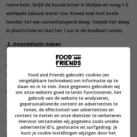
ruime kom. Snijd de koude boter in blokjes en voeg 1-2
eetlepels ijskoud water toe. Kneed snel met koele
handen tot een samenhangend deeg. Verpak het deeg
in plasticfolie en laat het 1 uur in de koelkast rusten.
2. Amandelspijs maken
Verwarm de oven voor tot 200 °C. Bekleed een
bakplaat met bakpapier. Klop het ei los, doe de helft in
Food and Friends gebruikt cookies (en
een kom (bewaar de rest voor later) en verkruimel de
vergelijkbare technieken) om informatie op te
amandelspijs boven het ei. Mix met de handmixer op
slaan en in te zien. Deze gegevens gebruiken wij
lage snelheid tot een gladde massa. Vorm er met
om onze website goed te laten functioneren, het
gebruik van de website te analyseren,
vochtige handen tien gelijke balletjes van 3 cm
gepersonaliseerde content en advertenties te
doorsnee van.
tonen, de effectiviteit van advertenties en
content te meten en onze diensten te verbeteren.
Hiervoor verzamelen wij gegevens zoals unieke
3. Koeken vormen en bakken
advertentie ID’s, geolocatie en surfgedrag. Je
kunt je cookie instellingen wijzigen door het
Rol het deeg uit op een licht met bloem bestoven