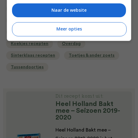
Bakken
Bakrecepten
Gangen
Naar de website
Gelegenheid
High tea recepten
Meer opties
Hollandse recepten
Keukens
Koekjes recepten
Overdag
Sinterklaas recepten
Toetjes & ander zoets
Tussendoortjes
Dit recept komt uit:
Heel Holland Bakt
mee – Seizoen 2019-
2020
Heel Holland Bakt mee –