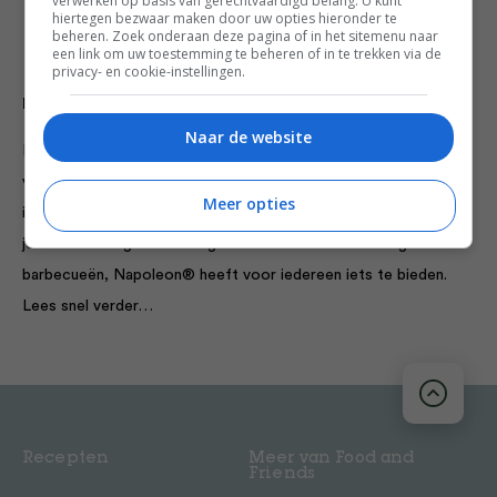
verwerken op basis van gerechtvaardigd belang. U kunt
hiertegen bezwaar maken door uw opties hieronder te
beheren. Zoek onderaan deze pagina of in het sitemenu naar
een link om uw toestemming te beheren of in te trekken via de
privacy- en cookie-instellingen.
Napoleon
Naar de website
Bij Napoleon® staan kwaliteit en klanttevredenheid altijd
voorop. Deze kernwaarden zijn diep verankerd in de Canadese,
Meer opties
internationale organisatie en worden wereldwijd nageleefd. Of
je nu een doorgewinterde grillmeester bent of net begint met
barbecueën, Napoleon® heeft voor iedereen iets te bieden.
Lees snel verder…
Recepten
Meer van Food and
Friends