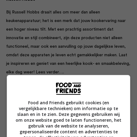
Bij Russell Hobbs draait alles om meer dan alleen
keukenapparatuur; het is een merk dat jouw kookervaring naar
een hoger niveau tilt. Met een prachtig assortiment dat
innovatie en stijl combineert, zijn deze producten niet alleen
functioneel, maar ook een aanvulling op jouw dagelijkse leven,
omdat deze apparaten je leven echt gemakkelijker maken. Laat
je inspireren en geniet van een heerlijke kook- en smaakbeleving,
elke dag weer!
Lees verder….
Food and Friends gebruikt cookies (en
vergelijkbare technieken) om informatie op te
slaan en in te zien. Deze gegevens gebruiken wij
om onze website goed te laten functioneren, het
gebruik van de website te analyseren,
gepersonaliseerde content en advertenties te