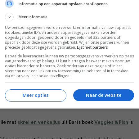
Informatie op een apparaat opslaan en/of openen
Meer informatie
uleerd is met vergunningen en de vissers zich aan een
 gaten hoeveel kilo gevangen wordt en of het quota niet
Uw persoonsgegevens worden verwerkt en informatie van uw apparaat
(cookies, unieke ID's en andere apparaatgegevens) kan worden
 dat er elk jaar weer genoeg skrei in de Barentszzee
opgeslagen door, geopend door en gedeeld met 332 partners of
specifiek door deze site worden gebruikt. Wij en onze partners kunnen
precieze geolocatiegegevens gebruiken.
Lijst met partners.
Bepaalde leveranciers kunnen uw persoonsgegevens verwerken op basis
van gerechtvaardigd belang. U kunt hiertegen bezwaar maken door uw
as op zak bij de horecagroothandel. Vaak schaffen we
opties hieronder te beheren. Zoek onderaan deze pagina of in het
sitemenu naar een link om uw toestemming te beheren of in te trekken
meer lekkers aan de vis wat we eigenlijk niet zouden moeten
via de privacy- en cookie-instellingen.
dat dat “afval” heerlijk is om mee te koken. Maak een
de lever als “foie gras van de zee” of maak een goeie
Meer opties
Naar de website
 skrei. Je zult versteld staan!’
ille met
skrei en venkeljus
uit Barts boek
Veggies &
Fish
is