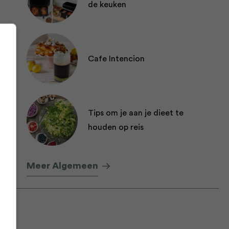
de keuken
Cafe Intencion
Tips om je aan je dieet te
houden op reis
Meer Algemeen