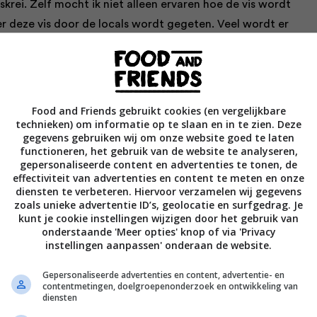
krei. Zelf mocht ik niet alleen ervaren hoe de vis wordt
 deze vis door de locals wordt gegeten. Veel wordt er
klont boter
geserveerd met gekookte aardappelen. Meer
n de haven van Nusfjord toch een stapje verder: voor de video
n
skreifilet met ratatouille
.’
Food and Friends gebruikt cookies (en vergelijkbare
technieken) om informatie op te slaan en in te zien. Deze
ieten van deze bijzondere wintervis. Voor de Noren is deze
gegevens gebruiken wij om onze website goed te laten
functioneren, het gebruik van de website te analyseren,
een ware delicatesse waar het hele jaar naar wordt
gepersonaliseerde content en advertenties te tonen, de
uur, heeft een prachtige witte kleur en is werkelijk
effectiviteit van advertenties en content te meten en onze
diensten te verbeteren. Hiervoor verzamelen wij gegevens
zoals unieke advertentie ID’s, geolocatie en surfgedrag. Je
kunt je cookie instellingen wijzigen door het gebruik van
onderstaande 'Meer opties' knop of via 'Privacy
instellingen aanpassen' onderaan de website.
dan met een speciaal tintje. De naam is afgeleid van het
eze naam hebben de vissen te danken aan de lange weg die
Gepersonaliseerde advertenties en content, advertentie- en
zwemmen ze elk jaar in de winter naar de Noorse
contentmetingen, doelgroepenonderzoek en ontwikkeling van
diensten
 vissers ze geduldig op…’