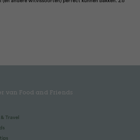
ei (en andere witvissoorten) perfect kunnen bakken. Zo
r van Food and Friends
 & Travel
ds
tips