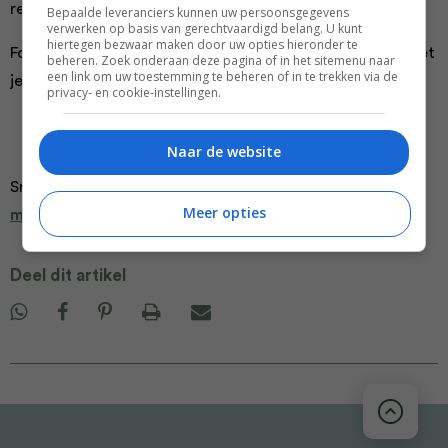
receptontwikkelaar.
Bepaalde leveranciers kunnen uw persoonsgegevens
verwerken op basis van gerechtvaardigd belang. U kunt
hiertegen bezwaar maken door uw opties hieronder te
Food and Friends mag alvast twee van haar recepten met
beheren. Zoek onderaan deze pagina of in het sitemenu naar
een link om uw toestemming te beheren of in te trekken via de
je delen:
privacy- en cookie-instellingen.
Bramentaart
Makreel in pikante rode saus
Naar de website
Smaakt dit naar meer?
Bestel dan hier het boek Koken
Meer opties
met Kleur.
Deel dit artikel