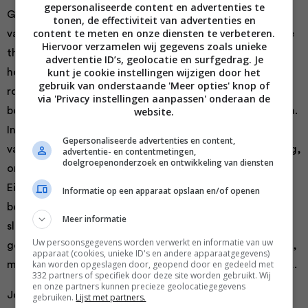
gepersonaliseerde content en advertenties te
Gezond eten: door natuurlijk kleurig te eten krijg je bijna
tonen, de effectiviteit van advertenties en
content te meten en onze diensten te verbeteren.
vanzelf alle voedingstoffen binnen, zonder ingewikkelde
Hiervoor verzamelen wij gegevens zoals unieke
theorieën of formules. De kleur van een voedingsmiddel
advertentie ID’s, geolocatie en surfgedrag. Je
kunt je cookie instellingen wijzigen door het
houdt verband met de voedingstoffen die het bevat:
gebruik van onderstaande 'Meer opties' knop of
rood fruit en rode groentesoorten bijvoorbeeld,
via 'Privacy instellingen aanpassen' onderaan de
bevatten in grote lijnen dezelfde vitaminen en mineralen.
website.
In dit boek vind je informatie én recepten in alle kleuren
Gepersonaliseerde advertenties en content,
van de regenboog. De ruim 100 gerechten zijn eenvoudig,
advertentie- en contentmetingen,
doelgroepenonderzoek en ontwikkeling van diensten
origineel, maakbaar en perfect voor iedere dag.
Eindeloze ingrediëntenlijsten en ingewikkelde
Informatie op een apparaat opslaan en/of openen
bereidingswijzen zul je in dit kookboek niet vinden. Toch
Meer informatie
slaagt Joke er in om ieder recept een unieke twist te
Uw persoonsgegevens worden verwerkt en informatie van uw
geven. Hoewel gezond eten belangrijk is in dit kookboek,
apparaat (cookies, unieke ID's en andere apparaatgegevens)
kan worden opgeslagen door, geopend door en gedeeld met
mag er ook lekker genoten worden van suiker en room….
332 partners of specifiek door deze site worden gebruikt. Wij
en onze partners kunnen precieze geolocatiegegevens
Joke Boon is journalist, kookboekenschrijver en
gebruiken.
Lijst met partners.