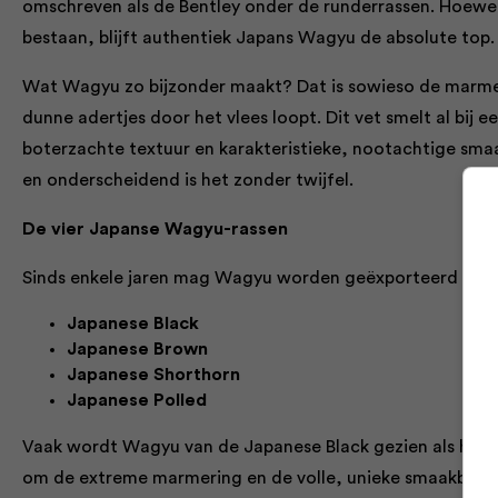
omschreven als de Bentley onder de runderrassen. Hoewel
bestaan, blijft authentiek Japans Wagyu de absolute top.
Wat Wagyu zo bijzonder maakt? Dat is sowieso de marmerin
dunne adertjes door het vlees loopt. Dit vet smelt al bij e
boterzachte textuur en karakteristieke, nootachtige smaak
en onderscheidend is het zonder twijfel.
De vier Japanse Wagyu-rassen
Sinds enkele jaren mag Wagyu worden geëxporteerd vanuit
Japanese Black
Japanese Brown
Japanese Shorthorn
Japanese Polled
Vaak wordt Wagyu van de Japanese Black gezien als het m
om de extreme marmering en de volle, unieke smaakbelev