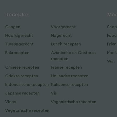
Recepten
Mee
Gangen
Voorgerecht
Shop
Hoofdgerecht
Nagerecht
Food
Tussengerecht
Lunch recepten
Frien
Bakrecepten
Aziatische en Oosterse
Kook
recepten
Win
Chinese recepten
Franse recepten
Griekse recepten
Hollandse recepten
Indonesische recepten
Italiaanse recepten
Japanse recepten
Vis
Vlees
Veganistische recepten
Vegetarische recepten