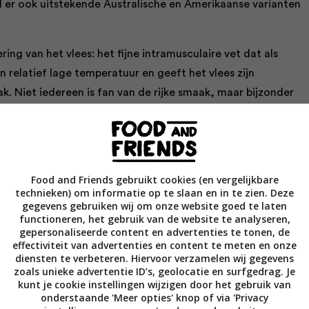
 er ook uitstekende Australische en Amerikaanse varianten
g van het vlees: het fijne intramusculaire vet dat als
en relatief lage temperatuur en geeft het vlees zijn
. Niet iedereen is fan van de rijke smaak, maar bijzonder
 Japan. Er bestaan vier officiële Wagyu-rassen:
Food and Friends gebruikt cookies (en vergelijkbare
technieken) om informatie op te slaan en in te zien. Deze
gegevens gebruiken wij om onze website goed te laten
functioneren, het gebruik van de website te analyseren,
gepersonaliseerde content en advertenties te tonen, de
effectiviteit van advertenties en content te meten en onze
diensten te verbeteren. Hiervoor verzamelen wij gegevens
zoals unieke advertentie ID’s, geolocatie en surfgedrag. Je
eest exclusieve en verfijnde ras. Dit vlees wordt geroemd
kunt je cookie instellingen wijzigen door het gebruik van
onderstaande 'Meer opties' knop of via 'Privacy
ing.