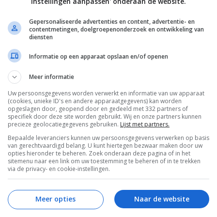
instellingen aanpassen' onderaan de website.
Gepersonaliseerde advertenties en content, advertentie- en
contentmetingen, doelgroepenonderzoek en ontwikkeling van
erdere criteria: marmeringsgraad, vleeskleur, textuur en
diensten
en dit vlees, waarbij de laagste score doorslaggevend is.
Informatie op een apparaat opslaan en/of openen
dicaat
A5 Wagyu
verdienen – de hoogste haalbare gradatie.
Meer informatie
ll Blood / FB) is 100% raszuiver. Andere varianten hebben
Uw persoonsgegevens worden verwerkt en informatie van uw apparaat
jna 100% (F10). Bij The Butchery koop je uitsluitend
(cookies, unieke ID's en andere apparaatgegevens) kan worden
opgeslagen door, geopend door en gedeeld met 332 partners of
panse ervaring.
specifiek door deze site worden gebruikt. Wij en onze partners kunnen
precieze geolocatiegegevens gebruiken.
Lijst met partners.
Bepaalde leveranciers kunnen uw persoonsgegevens verwerken op basis
van gerechtvaardigd belang. U kunt hiertegen bezwaar maken door uw
ogtepunt. Deze runderen worden in de zuidelijke
opties hieronder te beheren. Zoek onderaan deze pagina of in het
sitemenu naar een link om uw toestemming te beheren of in te trekken
onderlijke kwaliteit. Denk aan
Grade A5
en een
BMS (Beef
via de privacy- en cookie-instellingen.
prijzig, maar daarvoor krijg je een culinaire beleving die
Meer opties
Naar de website