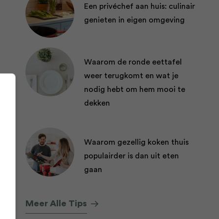
Een privéchef aan huis: culinair
genieten in eigen omgeving
Waarom de ronde eettafel
weer terugkomt en wat je
nodig hebt om hem mooi te
dekken
Waarom gezellig koken thuis
populairder is dan uit eten
gaan
Meer Alle Tips