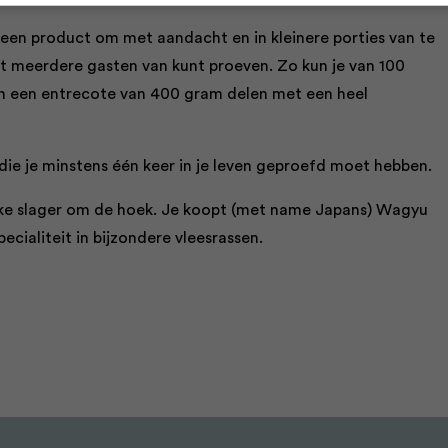
 een product om met aandacht en in kleinere porties van te
t meerdere gasten van kunt proeven. Zo kun je van 100
n een entrecote van 400 gram delen met een heel
 die je minstens één keer in je leven geproefd moet hebben.
 elke slager om de hoek. Je koopt (met name Japans) Wagyu
ecialiteit in bijzondere vleesrassen.