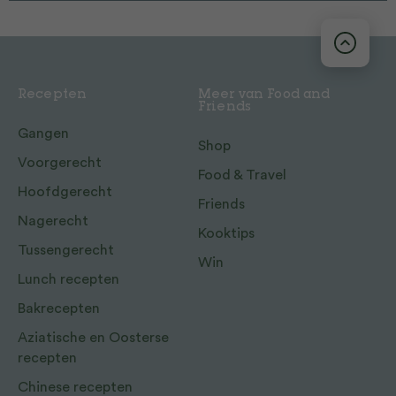
Recepten
Meer van Food and
Friends
Gangen
Shop
Voorgerecht
Food & Travel
Hoofdgerecht
Friends
Nagerecht
Kooktips
Tussengerecht
Win
Lunch recepten
Bakrecepten
Aziatische en Oosterse
recepten
Chinese recepten