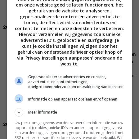
Friesland tot New York’ verschijnt. In dit boek laat
om onze website goed te laten functioneren, het
ze alles zien en proeven van haar Friese Roots tot
gebruik van de website te analyseren,
eeuwige inspiratiebron New York City!
gepersonaliseerde content en advertenties te
tonen, de effectiviteit van advertenties en
2016
content te meten en onze diensten te verbeteren.
Hiervoor verzamelen wij gegevens zoals unieke
advertentie ID’s, geolocatie en surfgedrag. Je
Hollen, rennen, vliegen en weer doorgaan. En
kunt je cookie instellingen wijzigen door het
tussen al die drukte door het liefst gezond eten,
gebruik van onderstaande 'Meer opties' knop of
hóe dan? Met ‘
On the go
‘ van Rens maak je recepten
via 'Privacy instellingen aanpassen' onderaan de
van tevoren – in het weekend of ‘s avonds -, zo kun
website.
je elke dag genoeg lekkers (én gezonds) in je tas
stoppen voor onderweg. Spring voortaan in de auto
Gepersonaliseerde advertenties en content,
advertentie- en contentmetingen,
of op de fiets met een perfect kickstartontbijt en
doelgroepenonderzoek en ontwikkeling van diensten
een goedgevulde broodtrommel waar je de show
mee steelt aan iedere lunchtafel. Stop ook een
Informatie op een apparaat opslaan en/of openen
zakje superlekkere, gezonde snacks in je tas, voor
als je snakt naar een zoete zonde – delen mag!
Meer informatie
Uw persoonsgegevens worden verwerkt en informatie van uw
2017
apparaat (cookies, unieke ID's en andere apparaatgegevens)
kan worden opgeslagen door, geopend door en gedeeld met
Wie is er niet gek op een feestje? Nou, Rens wel! In
332 partners of specifiek door deze site worden gebruikt. Wij