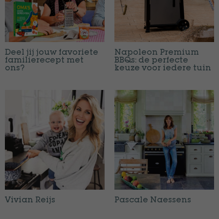
Deel jij jouw favoriete
Napoleon Premium
familierecept met
BBQs: de perfecte
ons?
keuze voor iedere tuin
Vivian Reijs
Pascale Naessens