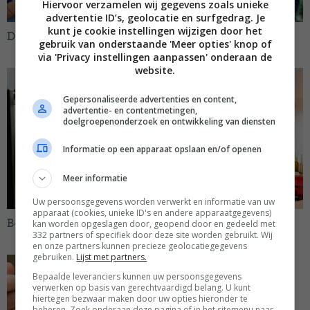
Hiervoor verzamelen wij gegevens zoals unieke
advertentie ID’s, geolocatie en surfgedrag. Je
kunt je cookie instellingen wijzigen door het
Denise Kortlever
Ella Mills
gebruik van onderstaande 'Meer opties' knop of
via 'Privacy instellingen aanpassen' onderaan de
website.
Gepersonaliseerde advertenties en content,
advertentie- en contentmetingen,
doelgroepenonderzoek en ontwikkeling van diensten
Informatie op een apparaat opslaan en/of openen
Meer informatie
Uw persoonsgegevens worden verwerkt en informatie van uw
apparaat (cookies, unieke ID's en andere apparaatgegevens)
kan worden opgeslagen door, geopend door en gedeeld met
Benine Bijleveld
Rens Kroes
332 partners of specifiek door deze site worden gebruikt. Wij
en onze partners kunnen precieze geolocatiegegevens
gebruiken.
Lijst met partners.
Bepaalde leveranciers kunnen uw persoonsgegevens
verwerken op basis van gerechtvaardigd belang. U kunt
hiertegen bezwaar maken door uw opties hieronder te
beheren. Zoek onderaan deze pagina of in het sitemenu naar