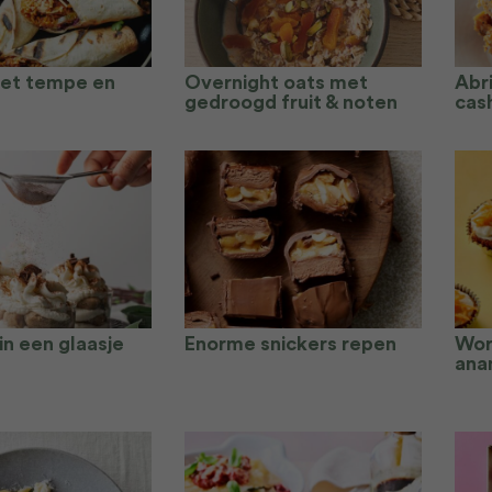
met tempe en
Overnight oats met
Abr
gedroogd fruit & noten
cas
in een glaasje
Enorme snickers repen
Wor
ana