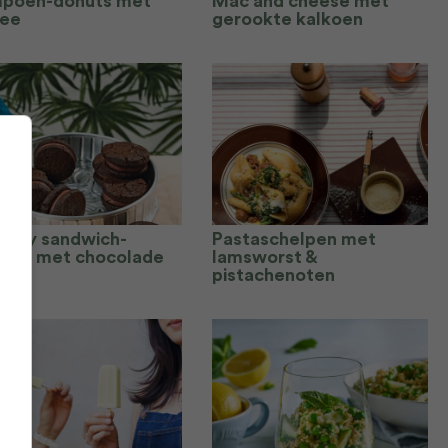
poen-donuts met
Mac and cheese met
fee
gerookte kalkoen
nchy sandwich-
Pastaschelpen met
kjes met chocolade
lamsworst &
pistachenoten