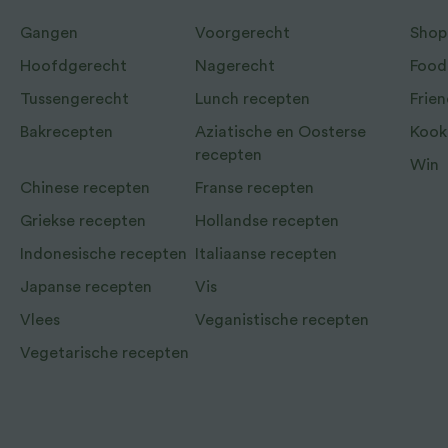
Gangen
Voorgerecht
Shop
Hoofdgerecht
Nagerecht
Food
Tussengerecht
Lunch recepten
Frien
Bakrecepten
Aziatische en Oosterse
Kook
recepten
Win
Chinese recepten
Franse recepten
Griekse recepten
Hollandse recepten
Indonesische recepten
Italiaanse recepten
Japanse recepten
Vis
Vlees
Veganistische recepten
Vegetarische recepten