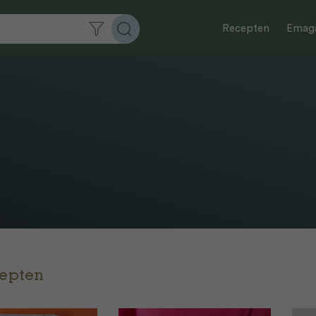
Recepten
Emaga
cepten