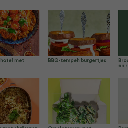
hotel met
BBQ-tempeh burgertjes
Bro
en r