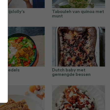
en ijslolly’s
Tabouleh van quinoa met
munt
danoedels
Dutch baby met
gemengde bessen