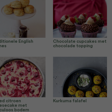
itionele English
Chocolate cupcakes met
nes
chocolade topping
ed citroen
Kurkuma falafel
esecake met
culoos bodem