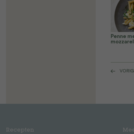
Penne me
mozzarel
VORIG
Recepten
Mee