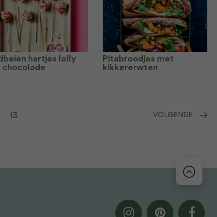
beien hartjes lolly
Pitabroodjes met
 chocolade
kikkererwten
13
VOLGENDE