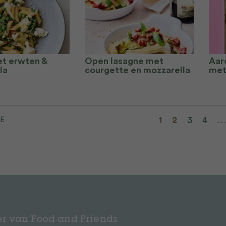
t erwten &
Open lasagne met
Aard
la
courgette en mozzarella
met
1
2
3
4
…
E
r van Food and Friends