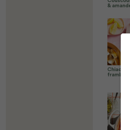
Couscous
& amand
Chiacrêp
framboz