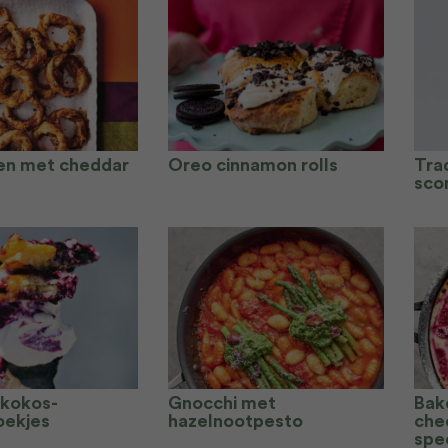
en met cheddar
Oreo cinnamon rolls
Trad
sco
 kokos-
Gnocchi met
Bak
oekjes
hazelnootpesto
che
spe