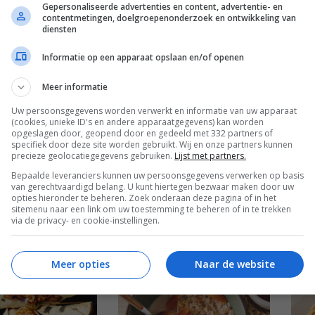
Gepersonaliseerde advertenties en content, advertentie- en
contentmetingen, doelgroepenonderzoek en ontwikkeling van
diensten
haktballen in
Groentemuffins
Melo
saus
Informatie op een apparaat opslaan en/of openen
Meer informatie
Uw persoonsgegevens worden verwerkt en informatie van uw apparaat
(cookies, unieke ID's en andere apparaatgegevens) kan worden
opgeslagen door, geopend door en gedeeld met 332 partners of
specifiek door deze site worden gebruikt. Wij en onze partners kunnen
precieze geolocatiegegevens gebruiken.
Lijst met partners.
Bepaalde leveranciers kunnen uw persoonsgegevens verwerken op basis
van gerechtvaardigd belang. U kunt hiertegen bezwaar maken door uw
opties hieronder te beheren. Zoek onderaan deze pagina of in het
oerbak noedels
Sinaasappel-chocolade-
Pin
sitemenu naar een link om uw toestemming te beheren of in te trekken
pecan fudge
via de privacy- en cookie-instellingen.
Meer opties
Naar de website