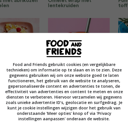
 met abrikozen
Omelet wrap met
Pom
elen
lentekruiden
tof
Food and Friends gebruikt cookies (en vergelijkbare
es met
Bubble tea met matcha
Cru
technieken) om informatie op te slaan en in te zien. Deze
en
koe
gegevens gebruiken wij om onze website goed te laten
functioneren, het gebruik van de website te analyseren,
gepersonaliseerde content en advertenties te tonen, de
effectiviteit van advertenties en content te meten en onze
diensten te verbeteren. Hiervoor verzamelen wij gegevens
zoals unieke advertentie ID’s, geolocatie en surfgedrag. Je
kunt je cookie instellingen wijzigen door het gebruik van
onderstaande 'Meer opties' knop of via 'Privacy
instellingen aanpassen' onderaan de website.