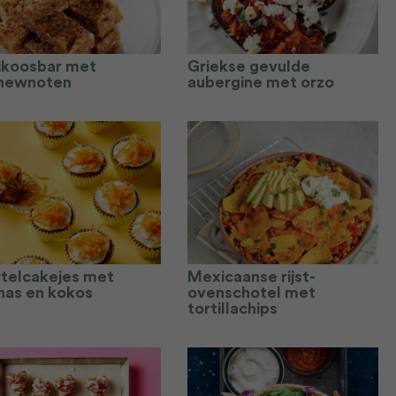
ikoosbar met
Griekse gevulde
hewnoten
aubergine met orzo
telcakejes met
Mexicaanse rijst-
nas en kokos
ovenschotel met
tortillachips